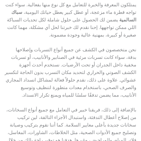
يمتلكون المعرفة والخبرة للتعامل مع كل نوع منها بفعالية. سواء كنت
تواجه قطرة ماء مزعجة، أو عطل كبير يعطل حياتك اليومية،
سباك
السالمية
يضمن لك الحصول على حلول شاملة لكل تحديات السباكة
اللي ممكن تواجهها. إحنا نقدم لك خبرتنا لحل أي مشكلة، مهما كانت
صغيرة أو كبيرة، بمهنية عالية وجودة مضمونة.
نحن متخصصون في الكشف عن جميع أنواع التسربات وإصلاحها
بدقة، سواء كانت تسربات مرئية في الصنابير والأنابيب، أو تسربات
مخفية داخل الجدران أو تحت الأرضيات. نستخدم أحدث أجهزة
الكشف الصوتي والحراري لتحديد مكان التسرب بدون الحاجة لتكسير
عشوائي. علاوة على ذلك، نقدم حلولاً فعالة لمشاكل انسداد المجاري
والصرف الصحي، باستخدام معدات متطورة لتنظيف وتوسيع
الأنابيب، مما يضمن تدفقًا سلسًا للمياه ويمنع تكرار الانسداد.
بالإضافة إلى ذلك، فريقنا خبير في التعامل مع جميع أنواع السخانات،
من إصلاح أعطال التدفئة، واستبدال الأجزاء التالفة، لين تركيب
سخانات جديدة بأعلى معايير السلامة. كما أننا نقوم بتركيب وصيانة
وتصليح جميع الأدوات الصحية، مثل الخلاطات، الشاورات، المغاسل،
فلاتر المياه، والمراحيض، وغيرها. هدفنا هو توفير راحة بالك من خلال