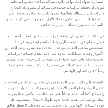
الممتازة. سواء كنت تواجه طارئ سباكة مفاجئ يتطلب استجابة
فورية، أو تخطط لتركيبات جديدة في منزلك أو مشروعك التجاري،
فإن اختيارك لـ
سباك السالمية
يضمن لك راحة البال والجودة التي
تستحقها. إحنا نسعى لنكون رقمك الأول الموثوق به في كل ما يتعلق
بالسباكة، مقدمين خدماتنا بمعايير لا تضاهى.
في حالات الطوارئ، كل دقيقة تفرق. تسرب كبير، انفجار أنبوب، أو
عطل سخان في منتصف الليل، يتطلب استجابة فورية. فريقنا
المتخصص متأهب للتعامل مع هذه الحالات بفعالية وسرعة، للحد من
الأضرار وحماية ممتلكاتك. علاوة على ذلك، نقدم خدمات التركيبات
الجديدة بدقة واحترافية. سواء كنت تقوم بتركيب حمام جديد، مطبخ،
أو تجديد نظام السباكة بالكامل، نضمن لك تركيبات صحيحة ودائمة
وفقاً لأعلى المعايير الهندسية.
بالإضافة إلى ذلك، نلتزم بالجودة في كل تفاصيل عملنا، من استخدام
أفضل المواد وقطع الغيار الأصلية، لين تطبيق أحدث تقنيات التركيب
والإصلاح. كما أننا نقدم ضماناً على خدماتنا، مما يعكس ثقتنا بجودة
عملنا ورغبتنا في تقديم خدمة تدوم طويلاً. لا مجال للمساومة على
جودة السباكة، لأنها تؤثر على سلامة منزلك وصحتك.
لا تنتظر تفاقم