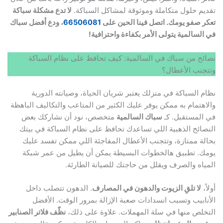
تقديم حلول متكاملة وموثوقة لمشاكل السباكة.
لا تدع مشكلة سباكة
تعكر صفو يومك. اتصل فينا الحين على
66506081
، ودع أفضل سباك
في السالمية يتولى الأمر بكفاءة واحترافية!
نصائح من سباك في السالمية: كيف تحافظ على نظام السباكة
وتتجنب الأعطال؟
نظام السباكة في منزلك يعتبر شريان الحياة، وصيانته الدورية
والاهتمام به ممكن يوفر عليك الكثير من المتاعب والتكاليف الباهظة
في المستقبل. كـ
سباك السالمية
متخصص، نود أن نشاركك بعض
النصائح الذهبية اللي تساعدك تحافظ على نظام السباكة في بيتك
بحالة ممتازة، وتتجنب الأعطال المفاجئة اللي ممكن تفسد عليك
يومك. تطبيق هالخطوات البسيطة يمكن أن يطيل من عمر شبكة
المياه والصرف ويقلل من حاجتك للصيانة الطارئة.
أولاً،
لا تلقِ الزيوت والدهون في المصارف
. الدهون تتصلب داخل
الأنابيب وتسبب انسدادات صعبة الإزالة بمرور الوقت. الأفضل
التخلص منها في سلة المهملات. علاوة على ذلك،
نظّف فلاتر الصنابير