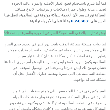
كما أننا نلتزم باستخدام قطع الغيار الأصلية والمواد عالية الجودة
لضمان متانة وطول عمر الإصلاحات والتركيبات.
لا تدع مشاكل
السباكة تؤرقك بعد الآن. لخدمة سباكة موثوقة في السالمية، اتصل فينا
الحين على
66506081
وخلنا نتولى الأمر باحترافية!
ليش تختار سباك في السالمية؟ السر في الخبرة والسرعة بمنطقتك!
لما تواجه مشكلة سباكة، الوقت يلعب دور كبير في تحديد حجم الضرر
اللي ممكن يصير. تسرب ماء غير مكتشف، أو انسداد متزايد، ممكن
يتطور بسرعة لمشكلة أكبر ومكلفة. عشان كذا، اختيار
سباك
السالمية
يكون سريع الاستجابة وذو خبرة عالية هو أمر حيوي. إحنا هنا
عشان نوضح لك ليش خبرتنا وسرعتنا في الوصول لموقعك في
منطقة السالمية هي اللي تميزنا وتخلينا خيارك الأفضل لحل أي
مشكلة سباكة تواجهك.
السر يكمن في فريقنا المتخصص اللي يتمتع بسنوات طويلة من
الخبرة في مجال السباكة، ومعرفة دقيقة بطبيعة شبكات المياه
والصرف في منطقة السالمية تحديدًا. هالشي يمكنهم من تشخيص
المشاكل بسرعة ودقة متناهية، سواء كانت مشكلة واضحة أو خفية.