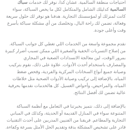
احتياجات منطقة السالمية. عشان كذا، نوفر لك خدمات
سباك
السالمية
كدليلك الشامل والمتكامل لكل ما يخص السباكة، سواء
كانت لمنزلك أو لمؤسستك التجارية. هدفنا هو نوفر لك حلول سريعة
وفعالة، تضمن لك راحة البال، وتخلصك من أي مشكلة سباكة بأسرع
وقت وأعلى جودة.
نقدم مجموعة واسعة من الخدمات اللي تغطي كل جوانب السباكة.
من إصلاح التسربات الخفية والصغيرة اللي ممكن تسبب أضرار كبيرة
بمرور الوقت، لين معالجة الانسدادات الصعبة في المجاري
والمصارف باستخدام أحدث الأدوات. علاوة على ذلك، نقوم بتركيب
وصيانة جميع أنواع السخانات المركزية والفردية، وفحص ضغط
المياه، بالإضافة إلى تركيب وصيانة الأدوات الصحية مثل خلاطات
المياه، والمراحيض، وأحواض الغسيل. كل هالخدمات نقدمها بحرفية
عالية تضمن لك أفضل النتائج.
بالإضافة إلى ذلك، نتميز بخبرتنا في التعامل مع أنظمة السباكة
المتنوعة سواء في المنازل القديمة أو الحديثة، وكذلك في المباني
التجارية والمطاعم. فريقنا من الفنيين المدربين على أحدث التقنيات
قادر على تشخيص المشكلة بدقة وتقديم الحل الأمثل بسرعة وكفاءة.