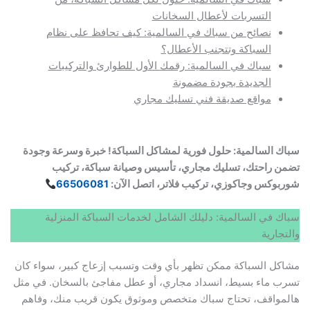
التسربات لأعطال السخانات
نصائح من سباك في السالمية: كيف تحافظ على نظام
السباكة وتتجنب الأعطال؟
سباك في السالمية: رقمك الأول للطوارئ والتركيبات
الجديدة بجودة مضمونة
مواقع صديقة فني تسليك مجاري
سباك السالمية: حلول فورية لمشاكل السباكة! خبرة وسرعة وجودة
تضمن راحتك، تسليك مجاري، تأسيس وصيانة سباكة، تركيب
شوربوكس وجاكوزي، تركيب فلاتر، اتصل الآن:
66506081
سباك في السالمية: دليلك الشامل لخدمات السباكة المنزلية
والتجارية
مشاكل السباكة ممكن تظهر بأي وقت وتسبب إزعاج كبير، سواء كان
تسرب ماء بسيط، انسداد مجاري، أو عطل مفاجئ بالسخان. في مثل
هالمواقف، تحتاج سباك متخصص وموثوق يكون قريب منك، وفاهم