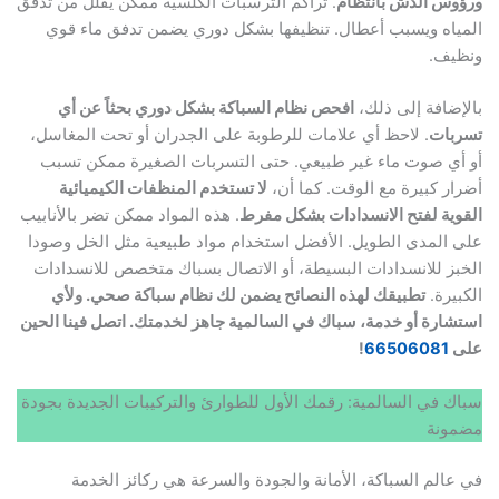
ورؤوس الدش بانتظام
. تراكم الترسبات الكلسية ممكن يقلل من تدفق
المياه ويسبب أعطال. تنظيفها بشكل دوري يضمن تدفق ماء قوي
ونظيف.
بالإضافة إلى ذلك،
افحص نظام السباكة بشكل دوري بحثاً عن أي
تسربات
. لاحظ أي علامات للرطوبة على الجدران أو تحت المغاسل،
أو أي صوت ماء غير طبيعي. حتى التسربات الصغيرة ممكن تسبب
أضرار كبيرة مع الوقت. كما أن،
لا تستخدم المنظفات الكيميائية
القوية لفتح الانسدادات بشكل مفرط
. هذه المواد ممكن تضر بالأنابيب
على المدى الطويل. الأفضل استخدام مواد طبيعية مثل الخل وصودا
الخبز للانسدادات البسيطة، أو الاتصال بسباك متخصص للانسدادات
الكبيرة.
تطبيقك لهذه النصائح يضمن لك نظام سباكة صحي. ولأي
استشارة أو خدمة، سباك في السالمية جاهز لخدمتك. اتصل فينا الحين
على
66506081
!
سباك في السالمية: رقمك الأول للطوارئ والتركيبات الجديدة بجودة
مضمونة
في عالم السباكة، الأمانة والجودة والسرعة هي ركائز الخدمة