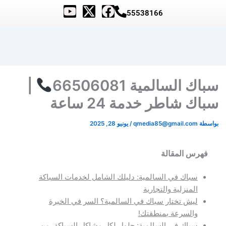
Y
X
F
55538166
o
-
a
u
t
c
t
w
e
u
i
b
b
t
o
سباك السالمية 66506081
|
e
t
o
e
k
سباك شاطر خدمة 24 ساعة
r
بواسطة
qmedia85@gmail.com
/
يونيو 28, 2025
فهرس المقالة
سباك في السالمية: دليلك الشامل لخدمات السباكة
المنزلية والتجارية
ليش تختار سباك في السالمية؟ السر في الخبرة
والسرعة بمنطقتك!
سباك في السالمية: حلول لكل مشاكل السباكة، من