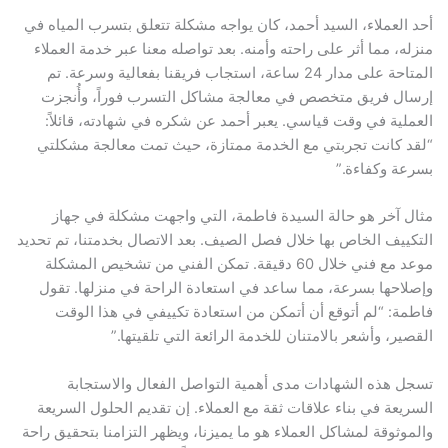
أحد العملاء، السيد أحمد، كان يواجه مشكلة تتعلق بتسرب المياه في
منزله، مما أثر على راحته وأمنه. بعد تواصله معنا عبر خدمة العملاء
المتاحة على مدار 24 ساعة، استجاب فريقنا بفعالية وسرعة. تم
إرسال فريق متخصص في معالجة مشاكل التسرب فوراً، وأُنجزت
العملية في وقت قياسي. يعبر أحمد عن شكره في شهادته، قائلاً:
“لقد كانت تجربتي مع الخدمة ممتازة، حيث تمت معالجة مشكلتي
بسرعة وكفاءة.”
مثال آخر هو حالة السيدة فاطمة، التي واجهت مشكلة في جهاز
التكييف الخاص بها خلال فصل الصيف. بعد الاتصال بخدمتنا، تم تحديد
موعد مع فني خلال 60 دقيقة. تمكن الفني من تشخيص المشكلة
وإصلاحها بسرعة، مما ساعد في استعادة الراحة في منزلها. تقول
فاطمة: “لم أتوقع أن أتمكن من استعادة تكييفي في هذا الوقت
القصير، وأشعر بالامتنان للخدمة الرائعة التي تلقيتها.”
تسجل هذه الشهادات مدى أهمية التواصل الفعال والاستجابة
السريعة في بناء علاقات ثقة مع العملاء. إن تقديم الحلول السريعة
والموثوقة لمشاكل العملاء هو ما يميزنا، ويظهر التزامنا بتحقيق راحة