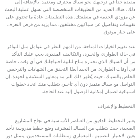
مفيدة جداً في توجيهك نحو سباك محترف ومعتمد. بالإضافة إلى
ذلك، هناك العديد من التطبيقات المتخصصة التي تسهل عملية البحث
عن مزودي الخدمة في منطقتك. هذه التطبيقات عادةً ما تحتوي على
تقييمات وتفاصيل عن سباكيين مختلفين، مما يزيد من فرص التعرف
على خيار موثوق.
عند تقييم الخيارات المتاحة، من المهم النظر في عوامل مثل التوافر
في حالة الطوارئ، والخبرة، والتكاليف المقدرة. يجب عليك التأكد
من أن السباك الذي تختاره متاح لتلبية احتياجاتك في أي وقت، خاصة
في أوقات الطوارئ. من الجيد أيضًا التحقق من الشهادات والترخيص
الخاص بالسباك، حيث يُظهر ذلك التزامه بمعايير السلامة والجودة. إن
التواصل مع سباك متميز دون أي تأخير، يتطلب منك اتخاذ خطوات
استباقية لضمان إمكانية الوصول إليه عند الحاجة.
التخطيط والإشراف
يعتبر التخطيط الدقيق من العناصر الأساسية في نجاح المشاريع
الصحية، حيث يتطلب من السباك المشرف وضع خطط مدروسة تأخذ
بعين الاعتبار التصميم . المعماري ومتطلبات المستخدمين. يتمثل دور