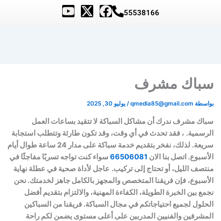
تركيب
تركيب
تركيب
تركيب
تسليك
تسليك
Y
X
F
55538166
مجاري
مجاري
مضخات
مضخات
مضخات
مضخات
o
-
a
حولي
الجابرية
الجابرية
الفروانية
السالمية
بالسالمية
u
t
c
|
|
|
|
|
|
خدمة
حلول
خبراء
فنيين
أفضل
سرعة
t
w
e
،
تركيب
سريعة
سريعة
خدمات
متخصصين
u
i
b
دقة
تعيد
وخدمة
تركيب
مضخات
لمشاكل
b
t
o
،
ضغط
الكويت
متوفرة
الانسداد
المضخات
سباك مشرف
24
في
جودة
الماء
e
t
o
لقوته
ساعة
دقائق
e
k
بواسطة
qmedia85@gmail.com
/
يوليو 30, 2025
r
سباك مشرف ندرك أن مشاكل السباكة لا تتقيد بساعات العمل
الرسمية.
، فقد تحدث في أي وقت، وقد تكون طارئة وتتطلب استجابة
سريعة. لذلك، نفخر بتقديم خدمة سباكة على مدار 24 ساعة طوال أيام
الأسبوع. اتصل بنا الان
66506081
سواء كنت تواجه تسربًا مفاجئًا في
منتصف الليل، أو تحتاج إلى تركيب.
عاجل لأداة صحية في عطلة نهاية
الأسبوع، فإن فريقنا المتخصص والمجهز بالكامل جاهز لخدمتك. نحن
نجمع بين الخبرة الطويلة، الكفاءة المهنية، والالتزام بتقديم أفضل
الحلول لجميع احتياجاتكم في مجال السباكة. فريقنا من السباكين
المشرفين والفنيين المدربين على أعلى مستوى يضمن لكم راحة