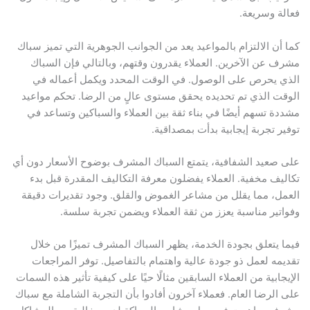
فعالة وسريعة.
كما أن الالتزام بالمواعيد يعد من الجوانب الجوهرية التي تميز سباك
مشرف عن الآخرين. العملاء يقدرون وقتهم، وبالتالي فإن السباك
الذي يحرص على الوصول. في الوقت المحدد ويكمل أعماله في
الوقت الذي تم تحديده يحقق مستوى عالٍ من الرضا. تحكم مواعيد
مشددة تسهم أيضًا في بناء ثقة بين العملاء والسباكين وتساعد في
توفير تجربة إيجابية بدأت بمصداقية.
على صعيد الشفافية، يتمتع السباك المشرف بوضوح الأسعار دون أي
تكاليف مخفية. العملاء يفضلون معرفة التكاليف المقدرة قبل بدء
العمل، مما يقلل من مشاعر الغموض والقلق. وجود تقديرات دقيقة
وفواتير مناسبة يعزز من ثقة العملاء ويضمن تجربة سلسة.
فيما يتعلق بجودة الخدمة، يظهر السباك المشرف تميزًا من خلال
تقديمه لعمل ذو جودة عالية واهتمام بالتفاصيل. توفر المراجعات
الإيجابية من العملاء السابقين مثالًا حيًا على كيفية تأثير هذه السمات
على الرضا العام. فعملاء آخرون أفادوا بأن التجربة الشاملة مع سباك