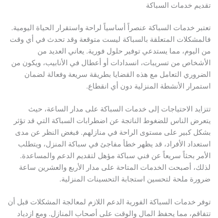
تقديم خدمات السباكة
تعتبر خدمات السباكة عنصراً أساسياً لراحة واستقرار الحياة اليومية.
فالمشكلات المتعلقة بالسباكة ليست متوقعة وقد تحدث في أي وقت
من اليوم، مما يستدعي توفير حلول فورية. يعاني العديد من
الأشخاص من تسريبات، انسدادات أو أعطال في الأنابيب، ويكون من
الضروري التعامل مع هذه القضايا بطريقة سريعة وفعالة لضمان
استمرار الأنشطة المنزلية دون أي انقطاع.
تتزايد الاحتياجات إلى خدمات السباكة على مدار الساعة، حيث
يتعرض الناس للضغوط الناتجة عن اضطرابات السباكة التي قد تؤثر
بشكل كبير على مستوى الراحة في منازلهم. فبغض النظر عن مدى
استعداد الأفراد، قد يظهر خطأ مفاجئ في سباكة المنزل، ويتطلب
الأمر بحثاً سريعاً عن فني سباكة مؤهل لتقديم الدعم والمساعدة.
لذلك، أصبحت الخدمات المتاحة على مدار الأربع والعشرين ساعة
ضرورة ملحة لتحسين استجابة التحسينات المنزلية.
توفر خدمات السباكة الفورية الدعم اللازم لمعالجة المشكلات قبل أن
تتفاقم، مما يحفظ المال والوقت على أصحاب المنازل. ومع ازدياد