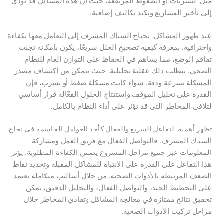
مثل التسربات أو الضغوط المرتفعة، حيث أن هذه المشاكل قد تؤدي
إلى تأخير المشاريع وتكبد تكاليف إضافية.
عند ظهور المشاكل، يحتاج السباك المشرف إلى التعامل معها بكفاءة
واحترافية. بمعرفة كيفية تصحيح الخلل سريعًا، يكون بإمكانه تجنب
تفاقم الوضع، مما يساهم في الحفاظ على التوازن العام للنظام
الصحي. يتطلب ذلك عقلية تحليلية، حيث يتمكن من اكتشاف مصدر
المشكلة بسرعة ودقة. سواء كانت مشكلة ضغط أو تسرب، فإن
القدرة على تحليل الموقف واستنتاج الحلول الفعّالة قرار أساسي
لتلافي المخاطر التي قد تؤثر على أداء النظام بالكامل.
تظهر أهمية التفاعل السريع والفعال كأحد العوامل الحاسمة في نجاح
السباك المشرف. فالتواصل الفعال مع فريق العمل ومشاركة
المعلومات عبر جميع مراحل المشروع يضمن الكفاءة المطلوبة. يؤثر
هذا التفاعل على القدرة على الانتباه للمشاكل المقبلة وتحديد نقاط
الضعف المرتبطة بالأدوات الصحية. من خلال أساليب متكاملة تعتمد
على التخطيط الجيد، والتواصل الفعال، والتحليل الدقيق، يمكن
تحقيق نتائج ممتازة في معالجة المشاكل وتفادي المخاطر خلال
مراحل تركيب الأدوات الصحية.