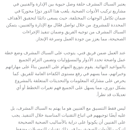
يعتبر السباك المشرف حلقة وصل حيوية بين الإدارة والفنيين في
مشاريع تركيب الأدوات الصحية. يلعب هذا الدور دورًا محوريًا في
ضمان تكامل الوجهات المختلفة، حيث يسعى دائمًا لتحقيق الأهداف
المحددة للمشروع. من خلال تواصل فعّال مع الإدارة والفنيين، يتمكن
السباك المشرف من توجيه الفريق وضمان تنفيذ الإجراءات
الصحيحة، مما يعزز من جودة العمل وسرعة الإنجاز.
عند العمل ضمن فريق فني، يتوجب على السباك المشرف وضع خطة
عمل واضحة تحدد الأدوار والمسؤوليات وتضمن التزام الجميع
بالمواعيد النهائية. يقوم بتوزيع المهام على الفنيين بناءً على مهاراتهم
وخبراتهم، مما يسهم في رفع مستوى الكفاءة العامة للفريق. كما
يحرص على مشاركة المعلومات والتحديثات المتعلقة بالمشروع
بشكل دوري، مما يسهل على الجميع فهم تغيرات الخطط أو أي
تعديلات قد تطرأ.
ليس فقط التنسيق مع الفنيين هو ما يهتم به السباك المشرف، بل
عليه أيضًا توجيههم في اتباع التقنيات المناسبة خلال التنفيذ. يجب
على الفنيين أن يكونوا على دراية بالأساليب الصحية الصحيحة
لتركيب الأدوات الصحية، بما في ذلك تقنيات التوصيلات وضغط