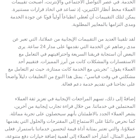
الخدمة. في عصر التواصل الاجتماعي والإنترنت، أصبحت تقييمات
العملاء محط أنظار الكثيرين، إذ تساعد في اتخاذ قرارات مستنيرة.
يمكن لتلك التقييمات أن تُعطي انطباعاً أولياً قويًا عن جودة الخدمة
ومدى التزامها بالمعايير المطلوبة.
لقد تلقينا العديد من التقييمات الإيجابية من عملائنا، التي تعبر عن
مدى رضاهم عن الخدمة التي نقدمها على مدار 24 ساعة. يرى
البعض أن استجابة فريقنا السريعة واحترافيتهم في التعامل مع
الاستفسارات والمشكلات كانت من أبرز المميزات. فتقييم أحد
العملاء يقول: “تجربتي مع الخدمة كانت ممتازة، حيث تم التعامل مع
مشكلتي في وقت قياسي”. يمثل هذا النوع من التعليقات دليلاً واضحاً
على نجاحنا في تقديم خدمة دعم فعالة.
إضافةً إلى ذلك، تسهم المراجعات الإيجابية في تعزيز ثقة العملاء
المحتملين في خدماتنا. من خلال قراءة تجارب إيجابية من آخرين،
يشعر العملاء الجدد بالاطمئنان بأنهم سيحصلون على تجربة مماثلة.
كما نحرص دائمًا على الاستماع إلى المقترحات والحلول التي يقدمها
عملاؤنا، والتي تعتبر بمثابة أداة قيمة لتحسين خدماتنا باستمرار. فعلى
سبيل المثال، أشار أحد العملاء إلى أهمية إضافة خيارات دفع متنوعة،