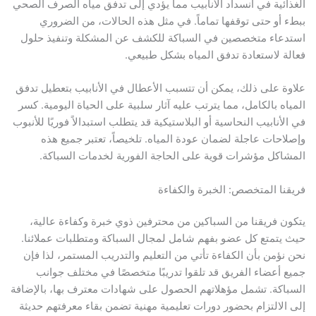
الغذائية في انسداد الأنابيب مما يؤدي إلى تدفق مياه الصرف الصحي
ببطء أو حتى توقفها تماماً. في مثل هذه الحالات، من الضروري
استدعاء متخصصين في السباكة للكشف عن المشكلة وتنفيذ حلول
فعالة لاستعادة تدفق المياه بشكل طبيعي.
علاوة على ذلك، يمكن أن تتسبب الأعطال في الأنابيب بتعطيل تدفق
المياه بالكامل، مما يترتب عليه آثار سلبية على الحياة اليومية. كسر
في الأنابيب النحاسية أو البلاستيكية قد يتطلب استبدالاً فوريًا للأنبوب
وإصلاحات عاجلة لضمان عودة المياه. تلخيصاً، تعتبر جميع هذه
المشاكل مؤشرات قوية على الحاجة الفورية لخدمات السباكة.
فريقنا المتخصص: الخبرة والكفاءة
يتكون فريقنا من السباكين من محترفين ذوي خبرة وكفاءة عالية،
حيث يتمتع كل عضو بفهم شامل لمجال السباكة ومتطلبات عملائنا.
نحن نؤمن بأن الكفاءة تأتي من التعليم والتدريب المستمر، لذا فإن
جميع أعضاء الفريق قد تلقوا تدريبًا متخصصًا في مختلف جوانب
السباكة. تشمل مؤهلاتهم الحصول على شهادات معترف بها، بالإضافة
إلى الالتزام بحضور دورات تعليمية مهنية تضمن بقاء معرفتهم حديثة