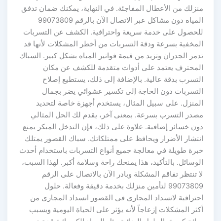
منزلك من الأعطال المفاجئة. في النهاية، يمكنك ضمان تدفق
المياه دون مشاكل عبر الاتصال الآن بالرقم 99073809
للحصول على خدمة سريعة واحترافية. الكشف عن التسربات
المخفية بسرعة ودقة التسربات من أخطر المشكلات لأنها قد
تدمر الجدران وتزيد من قيمة فواتير المياه بشكل كبير. السباك
المحترف يعتمد على أدوات متقدمة للكشف عن مكان
التسرب بدقة عالية. بالإضافة إلى ذلك، يستطيع إصلاح
التسربات دون الحاجة إلى تكسير عشوائي يضر بجمال
المنزل. على سبيل المثال، يستخدم أجهزة خاصة لتحديد
مصدر التسرب بسرعة. بمعنى آخر، يقدم لك الحل المثالي
دون خسائر إضافية. علاوة على ذلك، فإن التدخل المبكر يمنع
انتشار الأضرار ويحافظ على ممتلكاتك. سباك القصور يمتلك
خبرة طويلة في معالجة جميع أنواع التسربات باستخدام أحدث
الوسائل. بالتأكيد، هذا يمنحك راحة وسلامة أكبر. لهذا السبب،
لا تنتظر تفاقم المشكلة وبادر الآن بالاتصال على الرقم
99073809 لتأمين منزلك بخدمة دقيقة وفعالة. حلول
احترافية لانسداد المجاري في القصور انسداد المجاري من
أكثر المشكلات إزعاجاً لأنه يؤثر على الحياة اليومية ويسبب