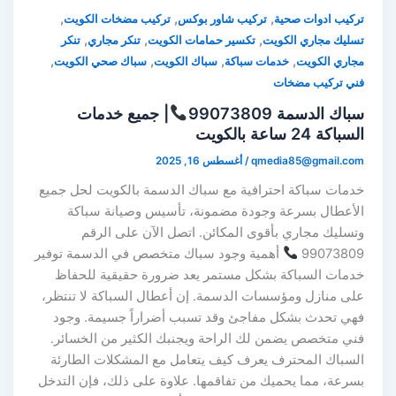
,
,
,
تركيب ادوات صحية
تركيب شاور بوكس
تركيب مضخات الكويت
,
,
,
تسليك مجاري الكويت
تكسير حمامات الكويت
تنكر مجاري
تنكر
,
,
,
,
مجاري الكويت
خدمات سباكة
سباك الكويت
سباك صحي الكويت
فني تركيب مضخات
سباك الدسمة 99073809
| جميع خدمات
السباكة 24 ساعة بالكويت
qmedia85@gmail.com
/
أغسطس 16, 2025
خدمات سباكة احترافية مع سباك الدسمة بالكويت لحل جميع
الأعطال بسرعة وجودة مضمونة، تأسيس وصيانة سباكة
وتسليك مجاري بأقوى المكائن. اتصل الآن على الرقم
99073809
أهمية وجود سباك متخصص في الدسمة توفير
خدمات السباكة بشكل مستمر يعد ضرورة حقيقية للحفاظ
على منازل ومؤسسات الدسمة. إن أعطال السباكة لا تنتظر،
فهي تحدث بشكل مفاجئ وقد تسبب أضراراً جسيمة. وجود
فني متخصص يضمن لك الراحة ويجنبك الكثير من الخسائر.
السباك المحترف يعرف كيف يتعامل مع المشكلات الطارئة
بسرعة، مما يحميك من تفاقمها. علاوة على ذلك، فإن التدخل