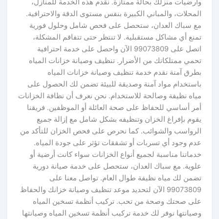
وأرضيات منزلك بحالة ممتازة. نقدم هذه الخدمة للمنازل،
المحلات، والمباني الكبيرة بنفس مستوى الدقة والاحترافية.
مع سباك العدان، ستحصل على فحص شامل وحلول فورية
تمنع أي مشاكل مستقبلية. لا تنتظر حتى تتفاقم المشكلة،
اتصل على 99073809 الآن واحصل على خدمة احترافية
تحمي ممتلكاتك من الأضرار. تنظيف وصيانة خزانات المياه
بطرق آمنة نقدم خدمة تنظيف وصيانة خزانات المياه
باستخدام مواد آمنة وصديقة للبيئة تضمن لك الحصول على
مياه نظيفة وصالحة للاستخدام. نحن نعرف أن نظافة الخزانات
أمر أساسي للحفاظ على صحة العائلة أو الموظفين. فريقنا
يقوم بإفراغ الخزان وتنظيفه بشكل شامل مع إزالة جميع
الرواسب والشوائب. كما نحرص على فحص الخزان للتأكد من
عدم وجود أي تسربات أو تشققات تؤثر على جودة المياه.
خدماتنا مناسبة لجميع أنواع الخزانات سواء كانت أرضية أو
علوية. مع سباك العدان، ستحصل على خدمة صيانة دورية
تضمن لك مياه نظيفة طوال العام. تواصل معنا على
99073809 الآن لتحديد موعد تنظيف وصيانة خزانك والحفاظ
على صحتك وصحة من تحب. تركيب أنظمة تسخين المياه
وصيانتها نوفر لك خدمة تركيب أنظمة تسخين المياه وصيانتها