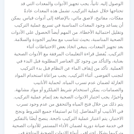
الوصول إليه. ثانياً، يجب تجهيز الأدوات والمعدات التي قد
تحتاجها خلال عملية التركيب. تشمل هذه المعدات عادةً
مفكات، مفاتيح، لاصق مائي، بالإضافة إلى أدوات قياس. يمكن
أن يساعد وجود المعدات المناسبة في تسريع عملية التركيب
وتقليل احتمالية الأخطاء. من المهم أيضاً الحصول على الأدوات
الصحية المناسبة، بحيث تتناسب مع معايير الجودة والسلامة.
بعد تجهيز المعدات، ينبغي اتخاذ بعض الاحتياطات أثناء
التركيب. يُفضل قراءة التعليمات المرفقة مع الأدوات الصحية
بعناية، والتأكد من وجود كل العناصر المطلوبة قبل البدء في
العملية. تأكد من إيقاف الماء عن النظام قبل بدء التركيب
لتجنب الفوضى. أثناء التركيب، يجب مراعاة استخدام المواد
العازلة لضمان عدم تسرب المياه. لحماية الأنابيب
والصمامات، يمكن استخدام شريط الفيلكرو أو مواد مشابهة.
وأخيرًا، يجب اختبار الادوات الصحية بعد إتمام عملية التركيب.
يتم ذلك من خلال فتح المياه والتحقق من عدم وجود تسرب
في الأنابيب أو المفاصل. إذا تم استيفاء جميع الشروط ونجح
الاختبار، يتم اعتبار عملية التركيب ناجحة. ينصح أيضًا بالتفكير
في خدمة صيانة دورية لضمان الأداء المستمر للأدوات الصحية
وتركيبها بشكل احترافي. أنواع الادوات الصحية المتاحة في