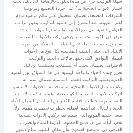
سهلة التركيب جزءاً من هذه الحلول. بالإضافة إلى ذلك، يجب
اختيار الأدوات الصحية بناءً على جودة التصنيع وموثوقية
الشركات المصنعة، لضمان الحصول على نتائج مرضية تدوم
لفترة طويلة. عند التطرق إلى عملية التركيب، يتعين مراعاة
العوامل الفنية مثل نوع الأنابيب والمصادر الموارد المتاحة.
يتوفر في الكويت متخصصون في تركيب الأدوات الصحية،
يقدمون خدمات شاملة تلبي احتياجات العملاء. من المهم
الانتباه إلى اختيار التقنية المناسبة لكل نوع من الأدوات
لضمان التوافق الكلي بينها. فالإعداد الجيد والتركيب
الاحترافي يضمنان تجنب أي مشكلات مستقبلية، وبالتالي
تعزيز جودة الحياة والراحة اليومية. في هذا السياق، تبرز أهمية
العناية بعملية التركيب كخطوة أساسية لضمان استدامة
وكفاءة عمل الأدوات الصحية المستخدمة. الخطوات الأساسية
لتركيب الادوات الصحية بالكويت تعتبر عملية تركيب الادوات
الصحية مهمة تتطلب الانتباه للكثير من التفاصيل لضمان الأداء
الجيد والفعال. تبدأ هذه العملية بخطوات تحضيرية مهمة. أولاً،
ينبغي تقييم الموقع الذي سيتم فيه تركيب الأدوات الصحية.
يجب التأكد من أن جميع الخطوط اللازمة للمياه والصرف
الصحي في الموضع الصحيح، وأن مكان التثبيت متاح وسهل