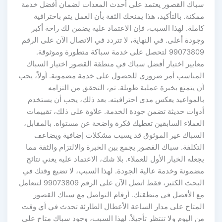
سباك القصور يعتمد على أحدث المعدات لضمان أفضل خدمة
ممكنة. بالتأكيد، هذا يمنحك الثقة بأن العمل يتم باحترافية
كاملة. لهذا السبب، فإن الاعتماد عليه يضمن لك راحة أكبر
وجودة أعلى. في النهاية، لا تتردد في الاتصال الآن على الرقم
99073809 لتحصل على خدمة سباكة متطورة وموثوقة.
معايير اختيار أفضل سباك في منطقة القصور اختيار السباك
المناسب أمر ضروري للحصول على خدمة مضمونة. أولاً، يجب
أن يتمتع بخبرة عملية طويلة. ثم، التحقق من التزامه
بالمواعيد يعكس مدى احترافيته. بعد ذلك، يجب أن يستخدم
أدوات حديثة تضمن جودة الخدمة. علاوة على ذلك، تقييمات
العملاء السابقين تعطيك فكرة واضحة عن مستواه. بالمقابل،
السباك غير الموثوق قد يسبب مشكلات إضافية ويضاعف
التكلفة. سباك القصور يجمع بين الخبرة والالتزام والثقة مما
يجعله الخيار الأول للعملاء. بلا شك، الاعتماد عليه يعني نتائج
مضمونة وخدمة عالية الجودة. لهذا السبب، لا تضيع وقتك في
البحث الكثير، فقط اتصل الآن على الرقم 99073809 لتتعامل
مع الأفضل في منطقتك. أرقام التواصل مع سباك القصور
المتاح على مدار الساعة الأعطال الطارئة تحدث في أي وقت
من اليوم ولا تنتظر تأجيلاً. لهذا السبب، وجود سباك متاح على