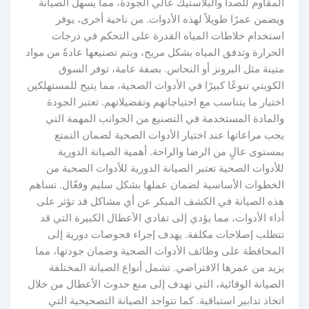
المقاوم للصدأ والبلاستيك عالي الجودة، مما يسهل الصيانة
ويضمن عمرًا طويلاً لهذه الأدوات. من ناحية أخرى، يوفر
استخدام خلاطات المياه القدرة على التحكم في درجات
الحرارة وتدفق المياه بشكل مريح، ويتم تصنيعها عادةً من مواد
متينة مثل البرونز أو النحاس. بصفة عامة، توفر السوق
الكويتي تنوعًا كبيرًا في الأدوات الصحية، مما يتيح للمستهلكين
اختيار ما يتناسب مع احتياجاتهم وتفضيلاتهم. تعتبر الجودة
والمادة المستخدمة في التصنيع من الجوانب المهمة التي
يجب مراعاتها عند اختيار الأدوات الصحية لضمان التمتع
بمستوى عالٍ من الرضا والراحة. أهمية الصيانة الدورية
للأدوات الصحية تعتبر الصيانة الدورية للأدوات الصحية من
الخطوات الأساسية لضمان عملها بشكل سليم وفعّال. تساهم
هذه الصيانة في الكشف المبكر عن أي مشاكل قد تؤثر على
أداء الأدوات، مما يؤدي إلى تفادي الأعطال الكبيرة التي قد
تتطلب إصلاحات مكلفة. يهدف إجراء فحوصات دورية إلى
المحافظة على وظائف الأدوات الصحية وضمان جودتها، مما
يزيد من عمرها الافتراضي. تشمل أنواع الصيانة المختلفة
الصيانة الوقائية، التي تهدف إلى منع حدوث الأعطال من خلال
اتخاذ تدابير استباقية. كما تتواجد الصيانة التصحيحية التي