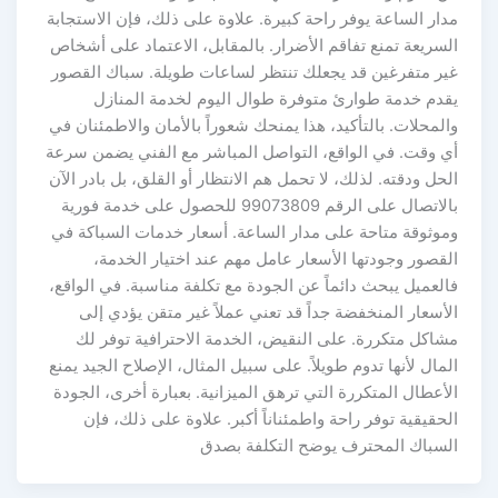
مدار الساعة يوفر راحة كبيرة. علاوة على ذلك، فإن الاستجابة
السريعة تمنع تفاقم الأضرار. بالمقابل، الاعتماد على أشخاص
غير متفرغين قد يجعلك تنتظر لساعات طويلة. سباك القصور
يقدم خدمة طوارئ متوفرة طوال اليوم لخدمة المنازل
والمحلات. بالتأكيد، هذا يمنحك شعوراً بالأمان والاطمئنان في
أي وقت. في الواقع، التواصل المباشر مع الفني يضمن سرعة
الحل ودقته. لذلك، لا تحمل هم الانتظار أو القلق، بل بادر الآن
بالاتصال على الرقم 99073809 للحصول على خدمة فورية
وموثوقة متاحة على مدار الساعة. أسعار خدمات السباكة في
القصور وجودتها الأسعار عامل مهم عند اختيار الخدمة،
فالعميل يبحث دائماً عن الجودة مع تكلفة مناسبة. في الواقع،
الأسعار المنخفضة جداً قد تعني عملاً غير متقن يؤدي إلى
مشاكل متكررة. على النقيض، الخدمة الاحترافية توفر لك
المال لأنها تدوم طويلاً. على سبيل المثال، الإصلاح الجيد يمنع
الأعطال المتكررة التي ترهق الميزانية. بعبارة أخرى، الجودة
الحقيقية توفر راحة واطمئناناً أكبر. علاوة على ذلك، فإن
السباك المحترف يوضح التكلفة بصدق