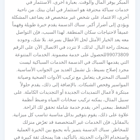
المبكر يوفر المال والوقت. بعبارة أخرى، الاستثمار في
خدمات سباكة محترفة هو استثمار في أمان بيتك. من ناحية
أخرى، الاعتماد على شخص غير متخصص قد يضاعف المشكلة
ويؤدي إلى أضرار أكبر. سباك الدسمة يقدم خبرة طويلة وفهماً
عميقاً لاحتياجات سكان المنطقة. لهذا السبب، فإن التواصل
معه يعد الخيار الأمثل لحل الأعطال بسرعة. بلا شك، وجوده
يمنحك راحة البال. لذلك، لا تتردد في الاتصال الآن على الرقم
99073809للحصول على خدمة مضمونة. الخدمات المتنوعة
التي يقدمها السباك في الدسمة الخدمات السباكية ليست
مجرد إصلاح بسيط، بل تشمل العديد من الجوانب الأساسية.
السباك المحترف يتعامل مع تركيب الأدوات الصحية وصيانة
المواسير وفحص الشبكات. بالإضافة إلى ذلك، يقدم حلولاً
مبتكرة لأعمال التمديدات الجديدة أو التجديدات الكاملة. على
سبيل المثال، يمكنه تركيب سخانات المياه وضبط أنظمة
الضغط. بمعنى آخر، يقدم خدمة شاملة تحقق لك الراحة.
علاوة على ذلك، يقوم بتوفير بدائل مناسبة تناسب كل ميزانية.
بالمقابل، فإن الخدمات غير المتخصصة قد تعرّض منزلك
للمخاطر. سباك الدسمة يتميز بأنه يجمع بين الخبرة العملية
واستخدام الأدوات الحديثة. بالتأكيد، هذا يمنحك ثقة كبيرة في