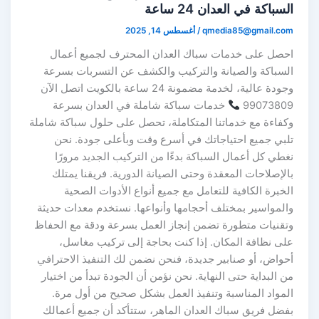
السباكة في العدان 24 ساعة
qmedia85@gmail.com
/
أغسطس 14, 2025
احصل على خدمات سباك العدان المحترف لجميع أعمال
السباكة والصيانة والتركيب والكشف عن التسربات بسرعة
وجودة عالية، لخدمة مضمونة 24 ساعة بالكويت اتصل الآن
99073809
خدمات سباكة شاملة في العدان بسرعة
وكفاءة مع خدماتنا المتكاملة، تحصل على حلول سباكة شاملة
تلبي جميع احتياجاتك في أسرع وقت وبأعلى جودة. نحن
نغطي كل أعمال السباكة بدءًا من التركيب الجديد مرورًا
بالإصلاحات المعقدة وحتى الصيانة الدورية. فريقنا يمتلك
الخبرة الكافية للتعامل مع جميع أنواع الأدوات الصحية
والمواسير بمختلف أحجامها وأنواعها. نستخدم معدات حديثة
وتقنيات متطورة تضمن إنجاز العمل بسرعة ودقة مع الحفاظ
على نظافة المكان. إذا كنت بحاجة إلى تركيب مغاسل،
أحواض، أو صنابير جديدة، فنحن نضمن لك التنفيذ الاحترافي
من البداية حتى النهاية. نحن نؤمن أن الجودة تبدأ من اختيار
المواد المناسبة وتنفيذ العمل بشكل صحيح من أول مرة.
بفضل فريق سباك العدان الماهر، ستتأكد أن جميع أعمالك