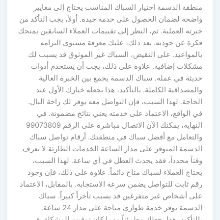
منطقة الدسمة اختيار السباك المناسب يحتاج إلى معايير
واضحة لضمان الحصول على خدمة جيدة. أولاً، يجب التأكد من
خبرته العملية. ثم، النظر إلى تقييمات العملاء السابقين يمنحك
فكرة عن جودته. بعد ذلك، عليك معرفة مستوى التزامه
بالمواعيد. على النقيض، السباك غير الموثوق قد يسبب لك
مشكلات إضافية. علاوة على ذلك، يجب أن يستخدم أدوات
حديثة في عمله. سباك الدسمة يجمع بين الخبرة العالية
والمصداقية الكاملة. بالتأكيد، هذا يجعله خيارك الأول عند
الحاجة. لهذا السبب، فإن التواصل معه يوفر لك راحة البال.
في الواقع، الاعتماد على خدمته يعني نتائج مضمونة. في
النهاية، يمكنك الآن الاتصال مباشرة على الرقم 99073809
والتعامل مع أفضل سباك في منطقتك. أرقام تواصل سباك
الدسمة المتوفر على مدار الساعة الخدمات الطارئة لا تعرف
وقتاً محدداً، فقد يحدث العطل في أي ساعة. لهذا السبب،
يحتاج العملاء لسباك متاح دائماً. علاوة على ذلك، فإن وجود
رقم ثابت للتواصل يضمن سرعة الاستجابة. بالمقابل، الاعتماد
على أشخاص غير متفرغين قد يسبب تأخراً كبيراً. سباك
الدسمة يوفر خدمة طوارئ متاحة على مدار 24 ساعة.
بالتأكيد، هذا يجعلك مطمئناً مهما كان توقيت المشكلة. في