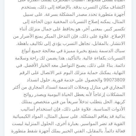
اكتشاف مكان التسرب بدقة. بالإضافة إلى ذلك، يستخدم
أجهزة متطورة تحدد مصدر المشكلة بسرعة. على سبيل
المثال، يمكنه إصلاح التسربات المخفية دون الحاجة إلى
تكسير كبير. بمعنى آخر، هو يحافظ على جمال منزلك أثناء
الإصلاح. علاوة على ذلك، فإن التدخل المبكر يمنع الأضرار من
الانتشار. بالمقابل، تجاهل التسرب يؤدي إلى تكاليف باهظة.
سباك الدسمة يتمتع بخبرة مميزة في معالجة جميع أنواع
التسربات بكفاءة عالية. بالتأكيد، هذا يضمن لك راحة وسلامة
دائمة. بناءً على ذلك، يصبح التواصل معه الخيار الأفضل. في
النهاية، يمكنك حماية منزلك اليوم عبر الاتصال على الرقم
99073809 والحصول على خدمة فورية. حلول انسداد
المجاري في منازل ومحلات الدسمة انسداد المجاري من أكثر
المشكلات إزعاجاً لأنه يعطل الحياة اليومية ويصدر روائح
كريهة. الحل يتطلب تدخلاً سريعاً من فني متخصص يمتلك
الأدوات المناسبة. علاوة على ذلك، فإن استخدام أساليب
بدائية قد يفاقم المشكلة. على سبيل المثال، المواد الكيميائية
القوية قد تضر المواسير. بعبارة أخرى، الحلول المنزلية ليست
فعالة دائماً. بالمقابل، الفني الخبير يملك أجهزة شفط متطورة