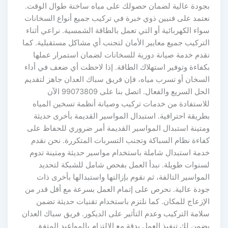
بجودة عالية لضمان حصولك على مياه ساخنة طوال الوقت.
نعتمد على فنيين ذوي خبرة في تركيب جميع أنواع السخانات
سواء الكهربائية أو التي تعمل بالطاقة الشمسية. نراعي أثناء
التركيب جميع معايير الأمان لتجنب أي مشاكل مستقبلية. كما
نقدم خدمة صيانة دورية للسخانات لضمان استمرار عملها
بكفاءة وتوفير استهلاك الطاقة. إذا لاحظت أي ضعف في أداء
السخان أو تسرب مياه، فإن فريق سباك العدان جاهز لتقديم
الحل السريع والفعال. اتصل بنا على 99073809 الآن
للاستفادة من خدمات تركيب وصيانة أنظمة تسخين المياه
بطريقة احترافية. استبدال المواسير القديمة بأخرى حديثة
ومتينة استبدال المواسير القديمة أمر ضروري للحفاظ على
كفاءة نظام السباكة وتجنب التسربات المتكررة. نحن نقدم
خدمة استبدال شاملة باستخدام مواسير حديثة ومتينة تدوم
لسنوات طويلة. نبدأ العمل بفحص شامل للشبكة لتحديد
المواسير التالفة، ثم نقوم بإزالتها واستبدالها بأخرى ذات
جودة عالية. نحرص على إتمام العمل بسرعة مع أقل قدر من
الإزعاج للمكان. كما نلتزم باستخدام تقنيات حديثة تضمن
سلامة التركيب وعدم التأثير على الديكور. فريق سباك العدان
يضمن لك تنفيذ العمل بدقة مع الالتزام بالمواعيد المتفق