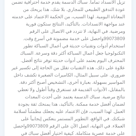
تزيل الانسداد تماماً. سباك الدسمة يقدم خدمة احترافية تضمن
عودة التدفق الطبيعي للمجاري. بلا شك، هذا يريحك من
المعاناة اليومية. لهذا السبب، من الحكمة الاعتماد على خدمته
عند مواجهة الانسدادات. بالتأكيد، النتائج ستكون فورية
ومرضية. في النهاية، لا تتردد في الاتصال على الرقم
99073809واحصل على خدمة مضمونة في أسرع وقت.
استخدام أدوات وتقنيات حديثة في أعمال السباكة تطور
التكنولوجيا جعل أعمال السباكة أكثر دقة وسرعة. السباك
المحترف اليوم يعتمد على أدوات حديثة توفر نتائج أفضل.
علاوة على ذلك، هذه التقنيات تقلل من الحاجة إلى تكسير غير
ضروري. على سبيل المثال، الكاميرات الصغيرة تكشف داخل
المواسير بسهولة. بعبارة أخرى، التشخيص أصبح أكثر دقة.
بالمقابل، الأدوات القديمة قد تستغرق وقتاً أطول ولا تعطي
نتائج مرضية. سباك الدسمة يعتمد على أحدث المعدات
لضمان أفضل خدمة ممكنة. بالتأكيد، هذا يمنحك ثقة بجودة
العمل. لهذا السبب، فإن الاعتماد عليه يجعلك مطمئناً لسلامة
شبكتك. في الواقع، التطوير المستمر ينعكس إيجابياً على
العملاء. في النهاية، اتصل الآن على الرقم 99073809واحصل
على خدمة عصرية متكاملة. كيفية اختيار أفضل سباك في