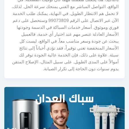
الواقع، التواصل المباشر مع الفني يمنحك سرعة الحل. لذلك،
لا تحمل هم الانتظار الطويل. في النهاية، يمكنك طلب الخدمة
الآن عبر الاتصال على الرقم 99073809 وستحصل على دعم
فوري وموثوق. أسعار خدمات السباكة في الدسمة وجودتها
الأسعار العادلة عنصر مهم عند اختيار أي خدمة، فالعميل
يبحث عن جودة وسعر مناسب معاً. في الواقع، ليست كل
الأسعار المنخفضة تعني توفيراً، فقد تؤدي أحياناً إلى نتائج
سيئة. علاوة على ذلك، فإن الخدمة عالية الجودة توفر لك
أموالاً على المدى الطويل. على سبيل المثال، الإصلاح المتقن
يدوم سنوات دون الحاجة إلى تكرار الصيانة.