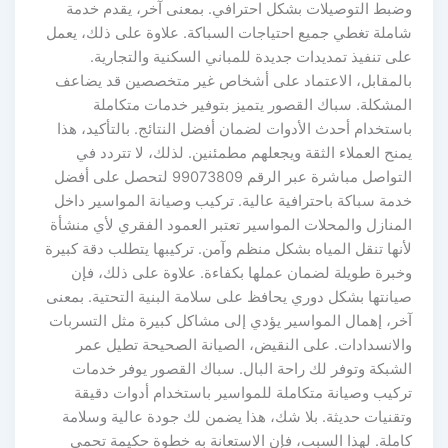
وضبط التوصيلات بشكل احترافي. بمعنى آخر، يقدم خدمة
شاملة تغطي جميع احتياجات السباكة. علاوة على ذلك، يعمل
على تنفيذ تمديدات جديدة للمباني السكنية والتجارية.
بالمقابل، الاعتماد على أشخاص غير متخصصين قد يضاعف
المشكلة. سباك القصور يتميز بتوفير خدمات متكاملة
باستخدام أحدث الأدوات لضمان أفضل النتائج. بالتأكيد، هذا
يمنح العملاء الثقة ويجعلهم مطمئنين. لذلك، لا تتردد في
التواصل مباشرة عبر الرقم 99073809 لتحصل على أفضل
خدمة سباكة باحترافية عالية. تركيب وصيانة المواسير داخل
المنازل والمحلات المواسير تعتبر العمود الفقري لأي منشأة
لأنها تنقل المياه بشكل منظم وآمن. تركيبها يتطلب دقة كبيرة
وخبرة طويلة لضمان عملها بكفاءة. علاوة على ذلك، فإن
صيانتها بشكل دوري يحافظ على سلامة البنية التحتية. بمعنى
آخر، إهمال المواسير يؤدي إلى مشاكل كبيرة مثل التسربات
والانسدادات. على النقيض، الصيانة الصحيحة تطيل عمر
الشبكة وتوفر لك راحة البال. سباك القصور يوفر خدمات
تركيب وصيانة متكاملة للمواسير باستخدام أدوات دقيقة
وتقنيات حديثة. بلا شك، هذا يضمن لك جودة عالية وسلامة
كاملة. لهذا السبب، فإن الاستعانة به خطوة حكيمة تحمي