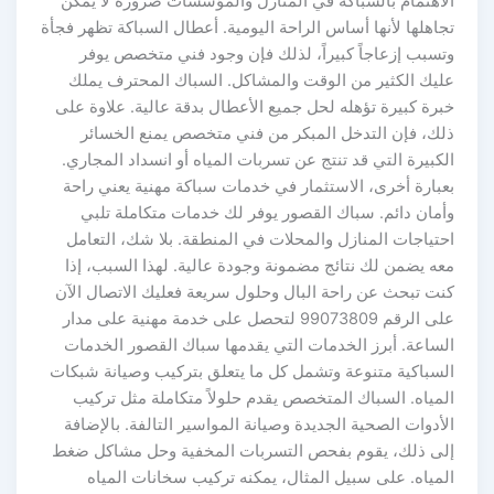
الاهتمام بالسباكة في المنازل والمؤسسات ضرورة لا يمكن
تجاهلها لأنها أساس الراحة اليومية. أعطال السباكة تظهر فجأة
وتسبب إزعاجاً كبيراً، لذلك فإن وجود فني متخصص يوفر
عليك الكثير من الوقت والمشاكل. السباك المحترف يملك
خبرة كبيرة تؤهله لحل جميع الأعطال بدقة عالية. علاوة على
ذلك، فإن التدخل المبكر من فني متخصص يمنع الخسائر
الكبيرة التي قد تنتج عن تسربات المياه أو انسداد المجاري.
بعبارة أخرى، الاستثمار في خدمات سباكة مهنية يعني راحة
وأمان دائم. سباك القصور يوفر لك خدمات متكاملة تلبي
احتياجات المنازل والمحلات في المنطقة. بلا شك، التعامل
معه يضمن لك نتائج مضمونة وجودة عالية. لهذا السبب، إذا
كنت تبحث عن راحة البال وحلول سريعة فعليك الاتصال الآن
على الرقم 99073809 لتحصل على خدمة مهنية على مدار
الساعة. أبرز الخدمات التي يقدمها سباك القصور الخدمات
السباكية متنوعة وتشمل كل ما يتعلق بتركيب وصيانة شبكات
المياه. السباك المتخصص يقدم حلولاً متكاملة مثل تركيب
الأدوات الصحية الجديدة وصيانة المواسير التالفة. بالإضافة
إلى ذلك، يقوم بفحص التسربات المخفية وحل مشاكل ضغط
المياه. على سبيل المثال، يمكنه تركيب سخانات المياه