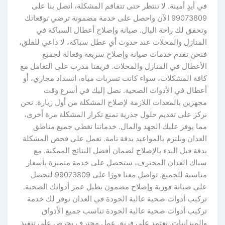
في أيدٍ أمينة. لا تنتظر حتى تتفاقم المشكلة، اتصل بنا على
99073809 الآن واحصل على خدمة مضمونة ترضي توقعاتك
وتحقق لك راحة البال. صيانة وإصلاح أعطال السباكة في
المنازل والمحلات عند حدوث أي عطل سباكة، لا داعي للقلق،
فنحن نقدم خدمات صيانة وإصلاح سريعة وفعالة لجميع
الأعطال في المنازل والمحلات. فريقنا مدرب على التعامل مع
كافة المشكلات، سواء كانت تسربات مياه، انسداد مجاري، أو
أعطال في الأدوات الصحية. نصل إليك في أسرع وقت
مجهزين بالمعدات اللازمة لإصلاح المشكلة من أول زيارة. نحن
نركز على تقديم حلول جذرية تمنع تكرار المشكلة مرة أخرى،
مما يوفر عليك الجهد والمال. خدماتنا تغطي جميع مناطق
العدان ونلتزم بالمواعيد بدقة تامة. نعمل على فحص المشكلة
بدقة قبل البدء بالإصلاح لضمان أفضل النتائج الممكنة. مع
سباك العدان المحترف، ستحصل على خدمة متميزة بأسعار
مناسبة للجميع. تواصل معنا فورًا على 99073809 لتحصل
على صيانة فورية وإصلاح مضمون يطيل عمر أدواتك الصحية.
تركيب أدوات صحية عالية الجودة في العدان نوفر لك خدمة
تركيب أدوات صحية عالية الجودة تناسب جميع الأذواق
والميزانيات. نعتمد على فريق عمل محترف يحرص على تنفيذ