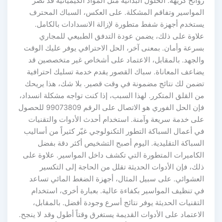
روائح كريهة. الحلول البدائية مثل المواد الكيميائية قد تضر
المواسير وتفاقم المشكلة. على العكس، السباك المحترف
يستخدم أجهزة شفط متطورة لإزالة الانسدادات بالكامل.
علاوة على ذلك، يضمن عودة التدفق الطبيعي للمجاري
بسرعة وأمان. بمعنى آخر، الحل الاحترافي يوفر عليك الوقت
والجهد. بالمقابل، الاعتماد على أشخاص غير متخصصين قد
يضاعف المعاناة. سباك القصور يقدم خدمة تسليك احترافية
تضمن لك نتائج مضمونة في وقت قصير. بلا شك، هذا يريحك
من القلق المتكرر. لهذا السبب، إذا كنت تواجه مشكلة انسداد،
فإن الحل الفوري هو الاتصال على الرقم 99073809 للحصول
على خدمة سريعة وآمنة. استخدام أحدث الأدوات والتقنيات
في أعمال السباكة التطور التكنولوجي غيّر كثيراً من أساليب
السباكة التقليدية. اليوم أصبح التشخيص أكثر دقة بفضل
الكاميرات المتطورة التي تكشف داخل المواسير. علاوة على
ذلك، فإن الأدوات الحديثة تقلل من الحاجة إلى التكسير
العشوائي. على سبيل المثال، أجهزة الضغط المائي تساعد
في تنظيف المواسير بكفاءة عالية. بعبارة أخرى، استخدام
التقنيات الحديثة يوفر نتائج أسرع وجودة أفضل. بالمقابل،
الاعتماد على الأدوات القديمة يستغرق وقتاً أطول وقد لا ينجح.