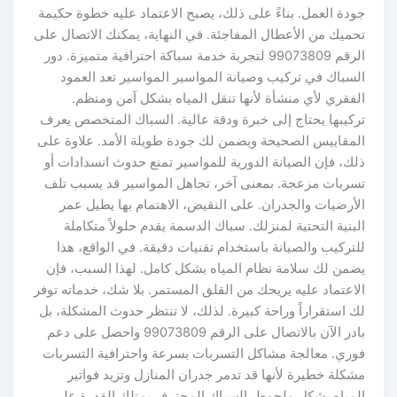
جودة العمل. بناءً على ذلك، يصبح الاعتماد عليه خطوة حكيمة
تحميك من الأعطال المفاجئة. في النهاية، يمكنك الاتصال على
الرقم 99073809 لتجربة خدمة سباكة احترافية متميزة. دور
السباك في تركيب وصيانة المواسير المواسير تعد العمود
الفقري لأي منشأة لأنها تنقل المياه بشكل آمن ومنظم.
تركيبها يحتاج إلى خبرة ودقة عالية. السباك المتخصص يعرف
المقاييس الصحيحة ويضمن لك جودة طويلة الأمد. علاوة على
ذلك، فإن الصيانة الدورية للمواسير تمنع حدوث انسدادات أو
تسربات مزعجة. بمعنى آخر، تجاهل المواسير قد يسبب تلف
الأرضيات والجدران. على النقيض، الاهتمام بها يطيل عمر
البنية التحتية لمنزلك. سباك الدسمة يقدم حلولاً متكاملة
للتركيب والصيانة باستخدام تقنيات دقيقة. في الواقع، هذا
يضمن لك سلامة نظام المياه بشكل كامل. لهذا السبب، فإن
الاعتماد عليه يريحك من القلق المستمر. بلا شك، خدماته توفر
لك استقراراً وراحة كبيرة. لذلك، لا تنتظر حدوث المشكلة، بل
بادر الآن بالاتصال على الرقم 99073809 واحصل على دعم
فوري. معالجة مشاكل التسربات بسرعة واحترافية التسربات
مشكلة خطيرة لأنها قد تدمر جدران المنازل وتزيد فواتير
المياه بشكل ملحوظ. السباك المحترف يمتلك القدرة على