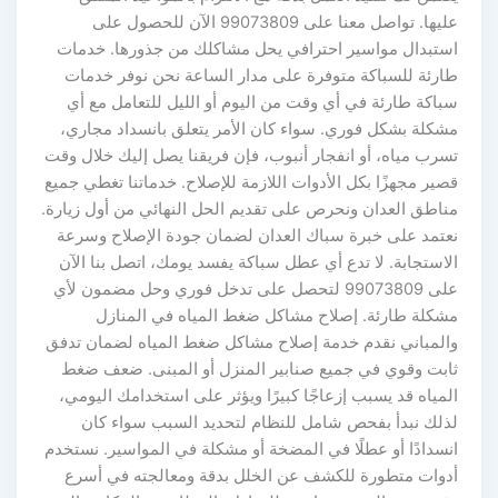
عليها. تواصل معنا على 99073809 الآن للحصول على
استبدال مواسير احترافي يحل مشاكلك من جذورها. خدمات
طارئة للسباكة متوفرة على مدار الساعة نحن نوفر خدمات
سباكة طارئة في أي وقت من اليوم أو الليل للتعامل مع أي
مشكلة بشكل فوري. سواء كان الأمر يتعلق بانسداد مجاري،
تسرب مياه، أو انفجار أنبوب، فإن فريقنا يصل إليك خلال وقت
قصير مجهزًا بكل الأدوات اللازمة للإصلاح. خدماتنا تغطي جميع
مناطق العدان ونحرص على تقديم الحل النهائي من أول زيارة.
نعتمد على خبرة سباك العدان لضمان جودة الإصلاح وسرعة
الاستجابة. لا تدع أي عطل سباكة يفسد يومك، اتصل بنا الآن
على 99073809 لتحصل على تدخل فوري وحل مضمون لأي
مشكلة طارئة. إصلاح مشاكل ضغط المياه في المنازل
والمباني نقدم خدمة إصلاح مشاكل ضغط المياه لضمان تدفق
ثابت وقوي في جميع صنابير المنزل أو المبنى. ضعف ضغط
المياه قد يسبب إزعاجًا كبيرًا ويؤثر على استخدامك اليومي،
لذلك نبدأ بفحص شامل للنظام لتحديد السبب سواء كان
انسدادًا أو عطلًا في المضخة أو مشكلة في المواسير. نستخدم
أدوات متطورة للكشف عن الخلل بدقة ومعالجته في أسرع