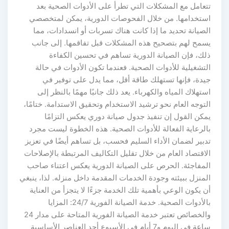
تتعامل مع المشكلات التي تطرأ على الأدوات الصحية بعد
استخدامها. من خلال الفحوصات الدورية، يمكن لمتخصصي
الصيانة تحديد ما إذا كانت هناك تسربات أو انسدادات، مما
يسمح لهم بتصحيح هذه المشكلات قبل تفاقمها. إلى جانب
ذلك، فإن الصيانة الدورية تساهم في تحسين الكفاءة
التشغيلية للأدوات الصحية. فعندما تكون الأدوات في حالة
جيدة، فإنها تستهلك طاقة أقل، مما يدل على توفير في
استهلاك المياه والكهرباء. يعد ذلك جانبًا مهمًا بالنظر إلى
التوجه العام نحو ترشيد الاستخدام وتحقيق الاستدامة. ختامًا،
يمكن القول إن تنفيذ جدول صيانة دوري يعكس التزامًا
بالرعاية الفعالة للأدوات الصحية. هذه الخطوة ليست مجرد
تدبير لضمان الأداء السليم فحسب، بل تساهم أيضًا في تعزيز
الاقتصاد العام من خلال تقليل التكاليف المرتبطة بالإصلاحات
المفاجئة. الحرص على الصيانة الدورية يعكس اعتناء صاحب
المنزل ببيئته وجودة الخدمات المقدمة داخل منزله. لذا، ينبغي
أن يكون الوعي بأهمية تلك الخدمة جزءًا لا يتجزأ من العناية
بالأدوات الصحية. خدمة الصيانة الفورية 24/7: المزايا
والخصائص تعتبر خدمة الصيانة الفورية المتاحة على مدار 24
ساعة في اليوم و7 أيام في الأسبوع أحد العناصر الأساسية