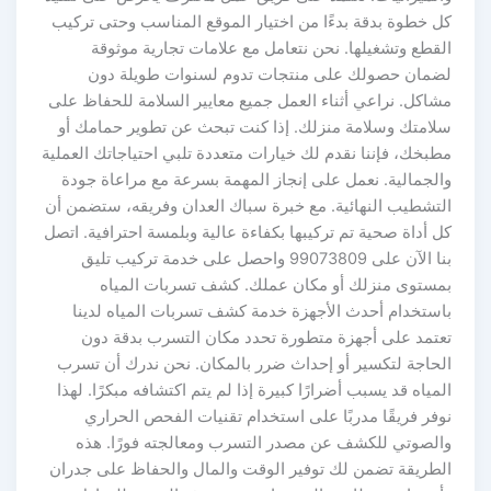
كل خطوة بدقة بدءًا من اختيار الموقع المناسب وحتى تركيب
القطع وتشغيلها. نحن نتعامل مع علامات تجارية موثوقة
لضمان حصولك على منتجات تدوم لسنوات طويلة دون
مشاكل. نراعي أثناء العمل جميع معايير السلامة للحفاظ على
سلامتك وسلامة منزلك. إذا كنت تبحث عن تطوير حمامك أو
مطبخك، فإننا نقدم لك خيارات متعددة تلبي احتياجاتك العملية
والجمالية. نعمل على إنجاز المهمة بسرعة مع مراعاة جودة
التشطيب النهائية. مع خبرة سباك العدان وفريقه، ستضمن أن
كل أداة صحية تم تركيبها بكفاءة عالية وبلمسة احترافية. اتصل
بنا الآن على 99073809 واحصل على خدمة تركيب تليق
بمستوى منزلك أو مكان عملك. كشف تسربات المياه
باستخدام أحدث الأجهزة خدمة كشف تسربات المياه لدينا
تعتمد على أجهزة متطورة تحدد مكان التسرب بدقة دون
الحاجة لتكسير أو إحداث ضرر بالمكان. نحن ندرك أن تسرب
المياه قد يسبب أضرارًا كبيرة إذا لم يتم اكتشافه مبكرًا. لهذا
نوفر فريقًا مدربًا على استخدام تقنيات الفحص الحراري
والصوتي للكشف عن مصدر التسرب ومعالجته فورًا. هذه
الطريقة تضمن لك توفير الوقت والمال والحفاظ على جدران