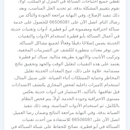
تغطي جميع احتياجات السباكة في المنزل أو المكتب. أولاً،
نقوم بتقييم المشكلة بدقة، ثم تحديد الحل المناسب، وبعد
ذلك تنفيذ الإصلاح، وفي النهاية مراجعة الجودة والتأكد من
رضاك التام. اتصل الآن على 66506081 للحصول على خدمة
سباكة احترافية ومضمونة في أبو فطيرة. أدوات وتقنيات حديثة
في أعمال السباكة بأبو فطيرة استخدام الأدوات والتقنيات
الحديثة يضمن إصلاحًا دقيقًا وفعالًا لجميع مشاكل السباكة.
نحن نوفر معدات متطورة للكشف عن التسريبات المخفية،
وتركيب الأنابيب والأجهزة بطريقة مثالية. سباك ابو فطيرة
يعتمد على هذه التقنيات لتقليل الوقت والجهد وتحقيق نتائج
مستدامة. علاوة على ذلك، تتيح المعدات الحديثة تقليل
المخاطر وحماية الممتلكات أثناء الصيانة. على سبيل المثال،
استخدام كاميرات داخلية لفحص المجاري يكتشف الانسدادات
قبل تفاقمها. بالتأكيد، الاستثمار في أدوات حديثة يعكس
مستوى الاحترافية وجودة الخدمة. أولاً، يتم فحص النظام
بالكامل، ثم استخدام الأدوات المناسبة، وبعد ذلك تنفيذ
الصيانة بدقة، وفي النهاية مراجعة النتائج وضمان رضا العميل.
اتصل الآن على 66506081 للاستفادة من أحدث تقنيات
السباكة في أبو فطيرة. نصائح للحفاظ على شبكة السباكة في