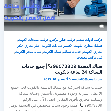
,
,
,
تركيب ادوات صحية
تركيب شاور بوكس
تركيب مضخات الكويت
,
,
,
تسليك مجاري الكويت
تكسير حمامات الكويت
تنكر مجاري
تنكر
,
,
,
,
مجاري الكويت
خدمات سباكة
سباك الكويت
سباك صحي الكويت
فني تركيب مضخات
سباك الدسمة 99073809
| جميع خدمات
السباكة 24 ساعة بالكويت
qmedia85@gmail.com
/
أغسطس 16, 2025
خدمات سباكة احترافية مع سباك الدسمة بالكويت لحل جميع
الأعطال بسرعة وجودة مضمونة، تأسيس وصيانة سباكة
وتسليك مجاري بأقوى المكائن. اتصل الآن على الرقم
99073809
أهمية وجود سباك متخصص في الدسمة توفير