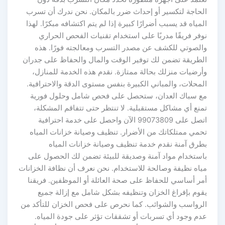
الحاجة لتكسير أو إحداث ضرر بالمكان. نحن ندرك أن تسرب
المياه قد يسبب أضرارًا كبيرة إذا لم يتم اكتشافه مبكرًا. لهذا
نوفر فريقًا مدربًا على استخدام تقنيات الفحص الحراري
والصوتي للكشف عن مصدر التسرب ومعالجته فورًا. هذه
الطريقة تضمن لك توفير الوقت والمال والحفاظ على جدران
وأرضيات منزلك بحالة ممتازة. نقدم هذه الخدمة للمنازل،
المحلات، والمباني الكبيرة بنفس مستوى الدقة والاحترافية.
مع سباك العدان، ستحصل على فحص شامل وحلول فورية
تمنع أي مشاكل مستقبلية. لا تنتظر حتى تتفاقم المشكلة،
اتصل على 99073809 الآن واحصل على خدمة احترافية
تحمي ممتلكاتك من الأضرار. تنظيف وصيانة خزانات المياه
بطرق آمنة نقدم خدمة تنظيف وصيانة خزانات المياه
باستخدام مواد آمنة وصديقة للبيئة تضمن لك الحصول على
مياه نظيفة وصالحة للاستخدام. نحن نعرف أن نظافة الخزانات
أمر أساسي للحفاظ على صحة العائلة أو الموظفين. فريقنا
يقوم بإفراغ الخزان وتنظيفه بشكل شامل مع إزالة جميع
الرواسب والشوائب. كما نحرص على فحص الخزان للتأكد من
عدم وجود أي تسربات أو تشققات تؤثر على جودة المياه.