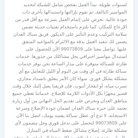
لسنوات طويلة. نبدأ العمل بفحص شامل للشبكة لتحديد
المواسير التالفة، ثم نقوم بإزالتها واستبدالها بأخرى ذات
جودة عالية. نحرص على إتمام العمل بسرعة مع أقل قدر من
الإزعاج للمكان. كما نلتزم باستخدام تقنيات حديثة تضمن
سلامة التركيب وعدم التأثير على الديكور. فريق سباك العدان
يضمن لك تنفيذ العمل بدقة مع الالتزام بالمواعيد المتفق
عليها. تواصل معنا على 99073809 الآن للحصول على
استبدال مواسير احترافي يحل مشاكلك من جذورها. خدمات
طارئة للسباكة متوفرة على مدار الساعة نحن نوفر خدمات
سباكة طارئة في أي وقت من اليوم أو الليل للتعامل مع أي
مشكلة بشكل فوري. سواء كان الأمر يتعلق بانسداد مجاري،
تسرب مياه، أو انفجار أنبوب، فإن فريقنا يصل إليك خلال وقت
قصير مجهزًا بكل الأدوات اللازمة للإصلاح. خدماتنا تغطي جميع
مناطق العدان ونحرص على تقديم الحل النهائي من أول زيارة.
نعتمد على خبرة سباك العدان لضمان جودة الإصلاح وسرعة
الاستجابة. لا تدع أي عطل سباكة يفسد يومك، اتصل بنا الآن
على 99073809 لتحصل على تدخل فوري وحل مضمون لأي
مشكلة طارئة. إصلاح مشاكل ضغط المياه في المنازل
والمباني نقدم خدمة إصلاح مشاكل ضغط المياه لضمان تدفق