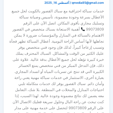
qmedia85@gmail.com
/
أغسطس 16, 2025
خدمات سباكة احترافية مع سباك القصور بالكويت لحل جميع
الأعطال بسرعة وجودة مضمونة، تأسيس وصيانة سباكة
وتسليك مجاري بأقوى المكائن. اتصل الآن على الرقم
99073809
أهمية الاستعانة بسباك متخصص في القصور
الاهتمام بالسباكة في المنازل والمؤسسات ضرورة لا يمكن
تجاهلها لأنها أساس الراحة اليومية. أعطال السباكة تظهر فجأة
وتسبب إزعاجاً كبيراً، لذلك فإن وجود فني متخصص يوفر
عليك الكثير من الوقت والمشاكل. السباك المحترف يملك
خبرة كبيرة تؤهله لحل جميع الأعطال بدقة عالية. علاوة على
ذلك، فإن التدخل المبكر من فني متخصص يمنع الخسائر
الكبيرة التي قد تنتج عن تسربات المياه أو انسداد المجاري.
بعبارة أخرى، الاستثمار في خدمات سباكة مهنية يعني راحة
وأمان دائم. سباك القصور يوفر لك خدمات متكاملة تلبي
احتياجات المنازل والمحلات في المنطقة. بلا شك، التعامل
معه يضمن لك نتائج مضمونة وجودة عالية. لهذا السبب، إذا
كنت تبحث عن راحة البال وحلول سريعة فعليك الاتصال الآن
على الرقم 99073809 لتحصل على خدمة مهنية على مدار