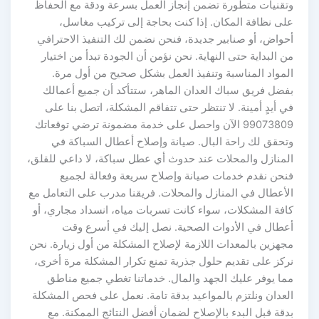
وتقنيات متطورة تضمن إنجاز العمل بسرعة ودقة مع الحفاظ
على نظافة المكان. إذا كنت بحاجة إلى تركيب مغاسل،
أحواض، أو صنابير جديدة، فنحن نضمن لك التنفيذ الاحترافي
من البداية حتى النهاية. نحن نؤمن أن الجودة تبدأ من اختيار
المواد المناسبة وتنفيذ العمل بشكل صحيح من أول مرة.
بفضل فريق سباك العدان الماهر، ستتأكد أن جميع أعمالك
في أيدٍ أمينة. لا تنتظر حتى تتفاقم المشكلة، اتصل بنا على
99073809 الآن واحصل على خدمة مضمونة ترضي توقعاتك
وتحقق لك راحة البال. صيانة وإصلاح أعطال السباكة في
المنازل والمحلات عند حدوث أي عطل سباكة، لا داعي للقلق،
فنحن نقدم خدمات صيانة وإصلاح سريعة وفعالة لجميع
الأعطال في المنازل والمحلات. فريقنا مدرب على التعامل مع
كافة المشكلات، سواء كانت تسربات مياه، انسداد مجاري، أو
أعطال في الأدوات الصحية. نصل إليك في أسرع وقت
مجهزين بالمعدات اللازمة لإصلاح المشكلة من أول زيارة. نحن
نركز على تقديم حلول جذرية تمنع تكرار المشكلة مرة أخرى،
مما يوفر عليك الجهد والمال. خدماتنا تغطي جميع مناطق
العدان ونلتزم بالمواعيد بدقة تامة. نعمل على فحص المشكلة
بدقة قبل البدء بالإصلاح لضمان أفضل النتائج الممكنة. مع