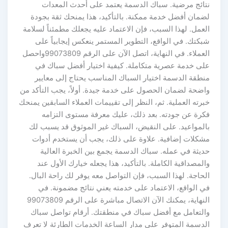
نتائج مرضية. سباك الدسمة يعتمد على أحدث المعدات
لضمان أفضل خدمة ممكنة. بالتأكيد، هذا يمنحك ثقة بجودة
العمل. لهذا السبب، فإن الاعتماد عليه يجعلك مطمئناً لسلامة
شبكتك. في الواقع، التطوير المستمر ينعكس إيجابياً على
العملاء. في النهاية، اتصل الآن على الرقم 99073809واحصل
على خدمة عصرية متكاملة. كيفية اختيار أفضل سباك في
منطقة الدسمة اختيار السباك المناسب يحتاج إلى معايير
واضحة لضمان الحصول على خدمة جيدة. أولاً، يجب التأكد من
خبرته العملية. ثم، النظر إلى تقييمات العملاء السابقين يمنحك
فكرة عن جودته. بعد ذلك، عليك معرفة مستوى التزامه
بالمواعيد. على النقيض، السباك غير الموثوق قد يسبب لك
مشكلات إضافية. علاوة على ذلك، يجب أن يستخدم أدوات
حديثة في عمله. سباك الدسمة يجمع بين الخبرة العالية
والمصداقية الكاملة. بالتأكيد، هذا يجعله خيارك الأول عند
الحاجة. لهذا السبب، فإن التواصل معه يوفر لك راحة البال.
في الواقع، الاعتماد على خدمته يعني نتائج مضمونة. في
النهاية، يمكنك الآن الاتصال مباشرة على الرقم 99073809
والتعامل مع أفضل سباك في منطقتك. أرقام تواصل سباك
الدسمة المتوفر على مدار الساعة الخدمات الطارئة لا تعرف