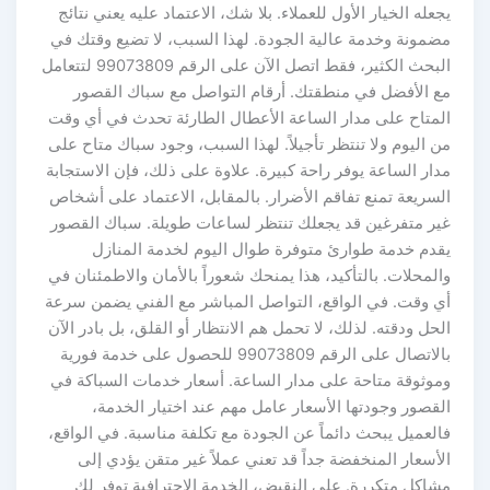
يجعله الخيار الأول للعملاء. بلا شك، الاعتماد عليه يعني نتائج
مضمونة وخدمة عالية الجودة. لهذا السبب، لا تضيع وقتك في
البحث الكثير، فقط اتصل الآن على الرقم 99073809 لتتعامل
مع الأفضل في منطقتك. أرقام التواصل مع سباك القصور
المتاح على مدار الساعة الأعطال الطارئة تحدث في أي وقت
من اليوم ولا تنتظر تأجيلاً. لهذا السبب، وجود سباك متاح على
مدار الساعة يوفر راحة كبيرة. علاوة على ذلك، فإن الاستجابة
السريعة تمنع تفاقم الأضرار. بالمقابل، الاعتماد على أشخاص
غير متفرغين قد يجعلك تنتظر لساعات طويلة. سباك القصور
يقدم خدمة طوارئ متوفرة طوال اليوم لخدمة المنازل
والمحلات. بالتأكيد، هذا يمنحك شعوراً بالأمان والاطمئنان في
أي وقت. في الواقع، التواصل المباشر مع الفني يضمن سرعة
الحل ودقته. لذلك، لا تحمل هم الانتظار أو القلق، بل بادر الآن
بالاتصال على الرقم 99073809 للحصول على خدمة فورية
وموثوقة متاحة على مدار الساعة. أسعار خدمات السباكة في
القصور وجودتها الأسعار عامل مهم عند اختيار الخدمة،
فالعميل يبحث دائماً عن الجودة مع تكلفة مناسبة. في الواقع،
الأسعار المنخفضة جداً قد تعني عملاً غير متقن يؤدي إلى
مشاكل متكررة. على النقيض، الخدمة الاحترافية توفر لك