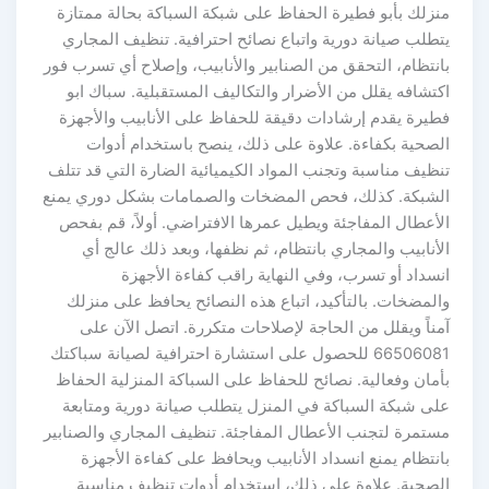
منزلك بأبو فطيرة الحفاظ على شبكة السباكة بحالة ممتازة
يتطلب صيانة دورية واتباع نصائح احترافية. تنظيف المجاري
بانتظام، التحقق من الصنابير والأنابيب، وإصلاح أي تسرب فور
اكتشافه يقلل من الأضرار والتكاليف المستقبلية. سباك ابو
فطيرة يقدم إرشادات دقيقة للحفاظ على الأنابيب والأجهزة
الصحية بكفاءة. علاوة على ذلك، ينصح باستخدام أدوات
تنظيف مناسبة وتجنب المواد الكيميائية الضارة التي قد تتلف
الشبكة. كذلك، فحص المضخات والصمامات بشكل دوري يمنع
الأعطال المفاجئة ويطيل عمرها الافتراضي. أولاً، قم بفحص
الأنابيب والمجاري بانتظام، ثم نظفها، وبعد ذلك عالج أي
انسداد أو تسرب، وفي النهاية راقب كفاءة الأجهزة
والمضخات. بالتأكيد، اتباع هذه النصائح يحافظ على منزلك
آمناً ويقلل من الحاجة لإصلاحات متكررة. اتصل الآن على
66506081 للحصول على استشارة احترافية لصيانة سباكتك
بأمان وفعالية. نصائح للحفاظ على السباكة المنزلية الحفاظ
على شبكة السباكة في المنزل يتطلب صيانة دورية ومتابعة
مستمرة لتجنب الأعطال المفاجئة. تنظيف المجاري والصنابير
بانتظام يمنع انسداد الأنابيب ويحافظ على كفاءة الأجهزة
الصحية. علاوة على ذلك، استخدام أدوات تنظيف مناسبة