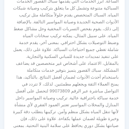
الساعة. أبرز الخدمات التي يقدمها سباك القصور الخدمات
السباكية متنوعة وتشمل كل ما يتعلق بتركيب وصيانة شبكات
المياه. السباك المتخصص يقدم حلولاً متكاملة مثل تركيب
الأدوات الصحية الجديدة وصيانة المواسير التالفة. بالإضافة
إلى ذلك، يقوم بفحص التسربات المخفية وحل مشاكل ضغط
المياه. على سبيل المثال، يمكنه تركيب سخانات المياه
وضبط التوصيلات بشكل احترافي. بمعنى آخر، يقدم خدمة
شاملة تغطي جميع احتياجات السباكة. علاوة على ذلك، يعمل
على تنفيذ تمديدات جديدة للمباني السكنية والتجارية.
بالمقابل، الاعتماد على أشخاص غير متخصصين قد يضاعف
المشكلة. سباك القصور يتميز بتوفير خدمات متكاملة
باستخدام أحدث الأدوات لضمان أفضل النتائج. بالتأكيد، هذا
يمنح العملاء الثقة ويجعلهم مطمئنين. لذلك، لا تتردد في
التواصل مباشرة عبر الرقم 99073809 لتحصل على أفضل
خدمة سباكة باحترافية عالية. تركيب وصيانة المواسير داخل
المنازل والمحلات المواسير تعتبر العمود الفقري لأي منشأة
لأنها تنقل المياه بشكل منظم وآمن. تركيبها يتطلب دقة كبيرة
وخبرة طويلة لضمان عملها بكفاءة. علاوة على ذلك، فإن
صيانتها بشكل دوري يحافظ على سلامة البنية التحتية. بمعنى