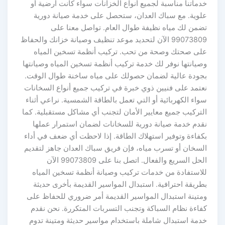
خدماتنا مناسبة لجميع أنواع الخزانات سواء كانت أرضية أو
علوية. مع سباك العدان، ستحصل على خدمة صيانة دورية
تضمن لك مياه نظيفة طوال العام. تواصل معنا على
99073809 الآن لتحديد موعد تنظيف وصيانة خزانك والحفاظ
على صحتك وصحة من تحب. تركيب أنظمة تسخين المياه
وصيانتها نوفر لك خدمة تركيب أنظمة تسخين المياه وصيانتها
بجودة عالية لضمان حصولك على مياه ساخنة طوال الوقت.
نعتمد على فنيين ذوي خبرة في تركيب جميع أنواع السخانات
سواء الكهربائية أو التي تعمل بالطاقة الشمسية. نراعي أثناء
التركيب جميع معايير الأمان لتجنب أي مشاكل مستقبلية. كما
نقدم خدمة صيانة دورية للسخانات لضمان استمرار عملها
بكفاءة وتوفير استهلاك الطاقة. إذا لاحظت أي ضعف في أداء
السخان أو تسرب مياه، فإن فريق سباك العدان جاهز لتقديم
الحل السريع والفعال. اتصل بنا على 99073809 الآن
للاستفادة من خدمات تركيب وصيانة أنظمة تسخين المياه
بطريقة احترافية. استبدال المواسير القديمة بأخرى حديثة
ومتينة استبدال المواسير القديمة أمر ضروري للحفاظ على
كفاءة نظام السباكة وتجنب التسربات المتكررة. نحن نقدم
خدمة استبدال شاملة باستخدام مواسير حديثة ومتينة تدوم