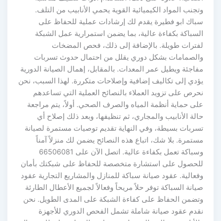
وتجنب المواد الكيميائية القوية يحمي الأنابيب من التلف.
سباك ابو فطيرة يقدم لك إرشادات عملية للحفاظ على
السباكة بكفاءة عالية، بما يضمن استمرارية عمل الشبكة
لفترات طويلة. بالإضافة إلى ذلك، فحص المضخات
والصمامات بشكل دوري يقلل من احتمال حدوث تسربات
مفاجئة ويطيل عمر المعدات. بالمقابل، إهمال الصيانة الدورية
يؤدي إلى تكاليف إضافية وإصلاحات متكررة. لهذا السبب، نحن
نحرص على تزويد العملاء بالنصائح العملية التي تساعدهم
على حماية أنظمة المياه والصرف الصحي. أولاً، يتم مراجعة
حالة الأنابيب والمجاري، ثم تنظيفها، وبعد ذلك إصلاح أي
تسربات بسيطة، وفي النهاية تقديم توصيات مستمرة لصيانة
مستمرة. بلا شك، اتباع هذه النصائح يضمن لك منزلاً آمناً
وسباكة تعمل بكفاءة عالية. اتصل الآن على 66506081
للحصول على استشارة متخصصة للحفاظ على شبكتك بأمان
وفعالية. عقود صيانة سباكة للمنازل والمشاريع التجارية عقود
صيانة السباكة توفر حلاً مريحاً وفعالاً لجميع الأعطال الطارئة
وتضمن الحفاظ على كفاءة الشبكة على المدى الطويل. نحن
نقدم عقود صيانة شاملة تشمل الفحص الدوري للأجهزة