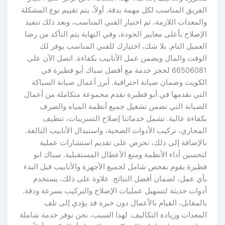
الفريق المناسب لكل مهمة بدقة. أولاً، يتم تقييم نوع المشكلة
والمعدات اللازمة، ثم اختيار الفني المناسب، وبعد ذلك تنفيذ
الإصلاح بأعلى معايير الجودة، وفي النهاية يتم التأكد من رضا
العميل التام. بلا شك، اختيارك للفني المناسب يوفر لك
الوقت والمال ويضمن عمل الأنابيب بكفاءة. اتصل الآن على
66506081 لحجز خدمة مع أفضل سباك أبو فطيرة في
الكويت وضمان صيانة احترافية. أبرز أعمال صيانة السباكة
التي نقدمها في أبو فطيرة نقدم مجموعة متكاملة من أعمال
الصيانة التي تضمن تشغيل جميع أنظمة المياه والصرف
بكفاءة عالية. تشمل خدماتنا إصلاح التسريبات، تنظيف
المجاري، تركيب الأدوات الصحية، واستبدال الأنابيب التالفة.
بالإضافة إلى ذلك، نحرص على تقديم استشارات عملية
لتحسين أداء الأنظمة ومنع الأعطال المستقبلية. سباك ابو
فطيرة يقوم بفحص شامل لجميع الأجهزة والأنابيب قبل البدء
بأي عمل، لضمان أفضل النتائج. علاوة على ذلك، يستخدم
أدوات حديثة لتسهيل عمليات الإصلاح والتركيب بسرعة ودقة.
بالمقابل، القيام بالأعمال دون خبرة قد يؤدي إلى تلف
المعدات وزيادة التكاليف. لهذا السبب، نحن نوفر خدمة شاملة