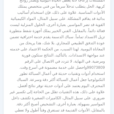
المشكلات إزعاجاً لأنه يعطل الحياة اليومية ويصدر روائح
كريهة. الحل يتطلب تدخلاً سريعاً من فني متخصص يمتلك
الأدوات المناسبة. علاوة على ذلك، فإن استخدام أساليب
بدائية قد يفاقم المشكلة. على سبيل المثال، المواد الكيميائية
القوية قد تضر المواسير. بعبارة أخرى، الحلول المنزلية ليست
فعالة دائماً. بالمقابل، الفني الخبير يملك أجهزة شفط متطورة
تزيل الانسداد تماماً. سباك الدسمة يقدم خدمة احترافية تضمن
عودة التدفق الطبيعي للمجاري. بلا شك، هذا يريحك من
المعاناة اليومية. لهذا السبب، من الحكمة الاعتماد على خدمته
عند مواجهة الانسدادات. بالتأكيد، النتائج ستكون فورية
ومرضية. في النهاية، لا تتردد في الاتصال على الرقم
99073809واحصل على خدمة مضمونة في أسرع وقت.
استخدام أدوات وتقنيات حديثة في أعمال السباكة تطور
التكنولوجيا جعل أعمال السباكة أكثر دقة وسرعة. السباك
المحترف اليوم يعتمد على أدوات حديثة توفر نتائج أفضل.
علاوة على ذلك، هذه التقنيات تقلل من الحاجة إلى تكسير غير
ضروري. على سبيل المثال، الكاميرات الصغيرة تكشف داخل
المواسير بسهولة. بعبارة أخرى، التشخيص أصبح أكثر دقة.
بالمقابل، الأدوات القديمة قد تستغرق وقتاً أطول ولا تعطي