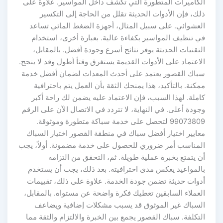
الكاميرات المتطورة التي تكشف داخل المواسير. علاوة على
ذلك، فإن الأدوات الحديثة تقلل من الحاجة إلى التكسير
العشوائي. على سبيل المثال، أجهزة الضغط المائي تساعد
في تنظيف المواسير بكفاءة عالية. بعبارة أخرى، استخدام
التقنيات الحديثة يوفر نتائج أسرع وجودة أفضل. بالمقابل،
الاعتماد على الأدوات القديمة يستغرق وقتاً أطول وقد لا ينجح.
سباك القصور يعتمد على أحدث المعدات لضمان أفضل خدمة
ممكنة. بالتأكيد، هذا يمنحك الثقة بأن العمل يتم باحترافية
كاملة. لهذا السبب، فإن الاعتماد عليه يضمن لك راحة أكبر
وجودة أعلى. في النهاية، لا تتردد في الاتصال الآن على الرقم
99073809 لتحصل على خدمة سباكة متطورة وموثوقة.
معايير اختيار أفضل سباك في منطقة القصور اختيار السباك
المناسب أمر ضروري للحصول على خدمة مضمونة. أولاً، يجب
أن يتمتع بخبرة عملية طويلة. ثم، التحقق من التزامه
بالمواعيد يعكس مدى احترافيته. بعد ذلك، يجب أن يستخدم
أدوات حديثة تضمن جودة الخدمة. علاوة على ذلك، تقييمات
العملاء السابقين تعطيك فكرة واضحة عن مستواه. بالمقابل،
السباك غير الموثوق قد يسبب مشكلات إضافية ويضاعف
التكلفة. سباك القصور يجمع بين الخبرة والالتزام والثقة مما