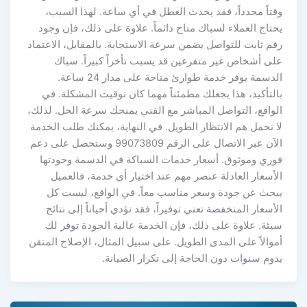
وقتاً محدداً، فقد يحدث العطل في أي ساعة. لهذا السبب،
يحتاج العملاء لسباك متاح دائماً. علاوة على ذلك، فإن وجود
رقم ثابت للتواصل يضمن سرعة الاستجابة. بالمقابل، الاعتماد
على أشخاص غير متفرغين قد يسبب تأخراً كبيراً. سباك
الدسمة يوفر خدمة طوارئ متاحة على مدار 24 ساعة.
بالتأكيد، هذا يجعلك مطمئناً مهما كان توقيت المشكلة. في
الواقع، التواصل المباشر مع الفني يمنحك سرعة الحل. لذلك،
لا تحمل هم الانتظار الطويل. في النهاية، يمكنك طلب الخدمة
الآن عبر الاتصال على الرقم 99073809 وستحصل على دعم
فوري وموثوق. أسعار خدمات السباكة في الدسمة وجودتها
الأسعار العادلة عنصر مهم عند اختيار أي خدمة، فالعميل
يبحث عن جودة وسعر مناسب معاً. في الواقع، ليست كل
الأسعار المنخفضة تعني توفيراً، فقد تؤدي أحياناً إلى نتائج
سيئة. علاوة على ذلك، فإن الخدمة عالية الجودة توفر لك
أموالاً على المدى الطويل. على سبيل المثال، الإصلاح المتقن
يدوم سنوات دون الحاجة إلى تكرار الصيانة.