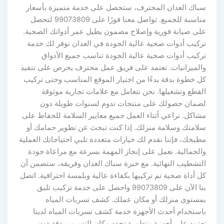
سباك العدان المحترف، ستحصل على خدمة متميزة بأسعار
مناسبة للجميع. تواصل معنا فورًا على 99073809 لتحصل
على صيانة فورية وإصلاح مضمون يطيل عمر أدواتك الصحية.
تركيب أدوات صحية عالية الجودة في العدان نوفر لك خدمة
تركيب أدوات صحية عالية الجودة تناسب جميع الأذواق
والميزانيات. نعتمد على فريق عمل محترف يحرص على تنفيذ
كل خطوة بدقة بدءًا من اختيار الموقع المناسب وحتى تركيب
القطع وتشغيلها. نحن نتعامل مع علامات تجارية موثوقة
لضمان حصولك على منتجات تدوم لسنوات طويلة دون
مشاكل. نراعي أثناء العمل جميع معايير السلامة للحفاظ على
سلامتك وسلامة منزلك. إذا كنت تبحث عن تطوير حمامك أو
مطبخك، فإننا نقدم لك خيارات متعددة تلبي احتياجاتك العملية
والجمالية. نعمل على إنجاز المهمة بسرعة مع مراعاة جودة
التشطيب النهائية. مع خبرة سباك العدان وفريقه، ستضمن أن
كل أداة صحية تم تركيبها بكفاءة عالية وبلمسة احترافية. اتصل
بنا الآن على 99073809 واحصل على خدمة تركيب تليق
بمستوى منزلك أو مكان عملك. كشف تسربات المياه
باستخدام أحدث الأجهزة خدمة كشف تسربات المياه لدينا
تعتمد على أجهزة متطورة تحدد مكان التسرب بدقة دون