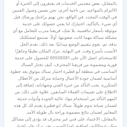
بالمقابل، بعض مقدمي الخدمات قد يفتقرون إلى الخبرة أو
الالتزام بالمواعيد. من ناحية أخرى، نحن نضمن وصول الفنيين
في الوقت المحدد. في الواقع، نحن نهتم براحتك ورضاك قبل
أي شيء. بالتأكيد، اختيارك لنا يعني حصولك على خدمة
موثوقة بأسعار تنافسية. بلا شك، فريقنا مدرب للتعامل مع أي
مشكلة سباكة مهما كانت صعوبتها. أولاً، نستمع لمشكلتك
بدقة. ثم، نقوم بتقييم الوضع ميدانيًا. بعد ذلك، نقدم الحل
الأنسب بأسرع وقت. في النهاية، نترك المكان نظيفًا وجاهزًا
للاستخدام. اتصل الآن على 66506081 للحصول على خدمة
فورية ومضمونة من فريقنا المحترف. كيف تختار السباك
المناسب في منطقة أبو فطيرة اختيار سباك موثوق يعد خطوة
أساسية لضمان جودة الأعمال وحماية منزلك من الأعطال
المتكررة. يجب التأكد من خبرة الفني وشهاداته، إضافة إلى
الاطلاع على تقييمات العملاء السابقين. علاوة على ذلك، من
المهم التأكد من استخدام مواد عالية الجودة وأدوات حديثة
لضمان صيانة تدوم طويلاً. سباك ابو فطيرة يقدم لك كل هذه
المعايير لضمان نتائج مضمونة وراحة بال طويلة الأمد.
بالمقابل، الاعتماد على فني غير محترف قد يؤدي إلى مشاكل
متكررة وتكاليف إضافية. لهذا السبب، نحن نركز على اختيار