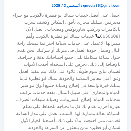
qmedia85@gmail.com
/
أغسطس 13, 2025
احصل على أفضل خدمات سباك ابو فطيرة بالكويت مع خبراء
محترفين، تسليك مجاري بأقوى المكائن وكشف تسرب
بالكاميرات وتركيب شاوربوكس ومضخات . اتصل الآن
66506081
خدمات سباك أبو فطيرة بالكويت وأهم
مميزاتها الاعتماد على خدمات سباكة احترافية يمنحك راحة
البال وضمان جودة العمل في منزلك أو شركتك. نحن نقدم
حلول سباكة متكاملة تلبي جميع احتياجاتك بدقة واحترافية.
بالإضافة إلى ذلك، نحرص على استخدام أحدث الأدوات
لضمان نتائج تدوم طويلًا. علاوة على ذلك، يتم تنفيذ العمل
وفق أعلى معايير السلامة والجودة. سباك ابو فطيرة لدينا
يمتلك خبرة واسعة في إصلاح وصيانة جميع أنواع مواسير
المياه والمجاري. على سبيل المثال، نقدم خدمات تركيب
سخانات المياه، إصلاح التسريبات، وصيانة شبكات الصرف.
بعبارة أخرى، نقدم لك كل ما تحتاجه للحفاظ على نظام
السباكة بحالة ممتازة. لهذا السبب، نعمل على مدار الساعة
لخدمتك متى احتجت. بناءً على ذلك، أصبحنا الخيار الأول
لسكان أبو فطيرة ممن يبحثون عن السرعة والجودة.