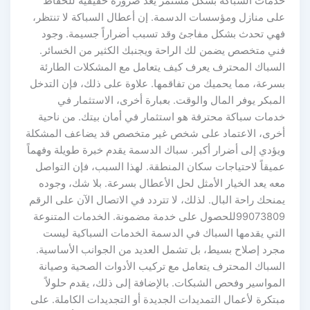
خدمات السباكة بشكل مستمر يعد ضرورة حقيقية للحفاظ
على منازل ومؤسسات الدسمة. إن أعطال السباكة لا تنتظر،
فهي تحدث بشكل مفاجئ وقد تسبب أضراراً جسيمة. وجود
فني متخصص يضمن لك الراحة ويجنبك الكثير من الخسائر.
السباك المحترف يعرف كيف يتعامل مع المشكلات الطارئة
بسرعة، مما يحميك من تفاقمها. علاوة على ذلك، فإن التدخل
المبكر يوفر المال والوقت. بعبارة أخرى، الاستثمار في
خدمات سباكة محترفة هو استثمار في أمان بيتك. من ناحية
أخرى، الاعتماد على شخص غير متخصص قد يضاعف المشكلة
ويؤدي إلى أضرار أكبر. سباك الدسمة يقدم خبرة طويلة وفهماً
عميقاً لاحتياجات سكان المنطقة. لهذا السبب، فإن التواصل
معه يعد الخيار الأمثل لحل الأعطال بسرعة. بلا شك، وجوده
يمنحك راحة البال. لذلك، لا تتردد في الاتصال الآن على الرقم
99073809للحصول على خدمة مضمونة. الخدمات المتنوعة
التي يقدمها السباك في الدسمة الخدمات السباكية ليست
مجرد إصلاح بسيط، بل تشمل العديد من الجوانب الأساسية.
السباك المحترف يتعامل مع تركيب الأدوات الصحية وصيانة
المواسير وفحص الشبكات. بالإضافة إلى ذلك، يقدم حلولاً
مبتكرة لأعمال التمديدات الجديدة أو التجديدات الكاملة. على