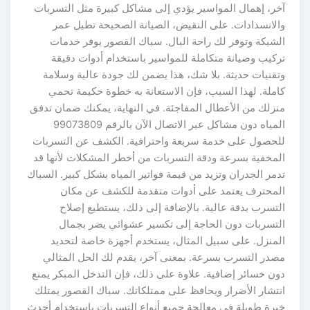
آخر، إهمال المواسير يؤدي إلى مشاكل كبيرة مثل التسربات
والانسدادات. على النقيض، الصيانة الصحيحة تطيل عمر
الشبكة وتوفر لك راحة البال. سباك القصور يوفر خدمات
تركيب وصيانة متكاملة للمواسير باستخدام أدوات دقيقة
وتقنيات حديثة. بلا شك، هذا يضمن لك جودة عالية وسلامة
كاملة. لهذا السبب، فإن الاستعانة به خطوة حكيمة تحمي
منزلك من الأعطال المفاجئة. في النهاية، يمكنك ضمان تدفق
المياه دون مشاكل عبر الاتصال الآن بالرقم 99073809
للحصول على خدمة سريعة واحترافية. الكشف عن التسربات
المخفية بسرعة ودقة التسربات من أخطر المشكلات لأنها قد
تدمر الجدران وتزيد من قيمة فواتير المياه بشكل كبير. السباك
المحترف يعتمد على أدوات متقدمة للكشف عن مكان
التسرب بدقة عالية. بالإضافة إلى ذلك، يستطيع إصلاح
التسربات دون الحاجة إلى تكسير عشوائي يضر بجمال
المنزل. على سبيل المثال، يستخدم أجهزة خاصة لتحديد
مصدر التسرب بسرعة. بمعنى آخر، يقدم لك الحل المثالي
دون خسائر إضافية. علاوة على ذلك، فإن التدخل المبكر يمنع
انتشار الأضرار ويحافظ على ممتلكاتك. سباك القصور يمتلك
خبرة طويلة في معالجة جميع أنواع التسربات باستخدام أحدث