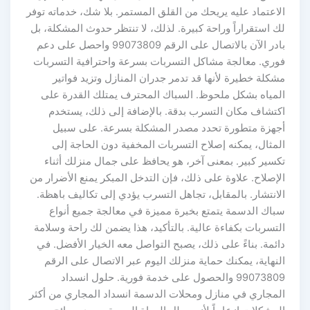
الاعتماد عليه يريحك من القلق المستمر. بلا شك، خدماته توفر
لك استقراراً وراحة كبيرة. لذلك، لا تنتظر حدوث المشكلة، بل
بادر الآن بالاتصال على الرقم 99073809 واحصل على دعم
فوري. معالجة مشاكل التسربات بسرعة واحترافية التسربات
مشكلة خطيرة لأنها قد تدمر جدران المنازل وتزيد فواتير
المياه بشكل ملحوظ. السباك المحترف يمتلك القدرة على
اكتشاف مكان التسرب بدقة. بالإضافة إلى ذلك، يستخدم
أجهزة متطورة تحدد مصدر المشكلة بسرعة. على سبيل
المثال، يمكنه إصلاح التسربات المخفية دون الحاجة إلى
تكسير كبير. بمعنى آخر، هو يحافظ على جمال منزلك أثناء
الإصلاح. علاوة على ذلك، فإن التدخل المبكر يمنع الأضرار من
الانتشار. بالمقابل، تجاهل التسرب يؤدي إلى تكاليف باهظة.
سباك الدسمة يتمتع بخبرة مميزة في معالجة جميع أنواع
التسربات بكفاءة عالية. بالتأكيد، هذا يضمن لك راحة وسلامة
دائمة. بناءً على ذلك، يصبح التواصل معه الخيار الأفضل. في
النهاية، يمكنك حماية منزلك اليوم عبر الاتصال على الرقم
99073809 والحصول على خدمة فورية. حلول انسداد
المجاري في منازل ومحلات الدسمة انسداد المجاري من أكثر