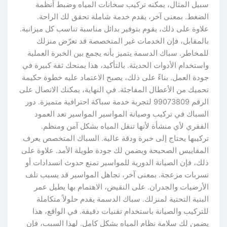
سبيل المثال، يمكنه تركيب سخانات المياه وضبط أنظمة
الضغط. بمعنى آخر، يقدم خدمة شاملة تحقق لك الراحة.
علاوة على ذلك، يقوم بتوفير بدائل مناسبة تناسب كل ميزانية.
بالمقابل، فإن الخدمات غير المتخصصة قد تعرّض منزلك
للمخاطر. سباك الدسمة يتميز بأنه يجمع بين الخبرة العملية
واستخدام الأدوات الحديثة. بالتأكيد، هذا يمنحك ثقة كبيرة في
جودة العمل. بناءً على ذلك، يصبح الاعتماد عليه خطوة حكيمة
تحميك من الأعطال المفاجئة. في النهاية، يمكنك الاتصال على
الرقم 99073809 لتجربة خدمة سباكة احترافية متميزة. دور
السباك في تركيب وصيانة المواسير المواسير تعد العمود
الفقري لأي منشأة لأنها تنقل المياه بشكل آمن ومنظم.
تركيبها يحتاج إلى خبرة ودقة عالية. السباك المتخصص يعرف
المقاييس الصحيحة ويضمن لك جودة طويلة الأمد. علاوة على
ذلك، فإن الصيانة الدورية للمواسير تمنع حدوث انسدادات أو
تسربات مزعجة. بمعنى آخر، تجاهل المواسير قد يسبب تلف
الأرضيات والجدران. على النقيض، الاهتمام بها يطيل عمر
البنية التحتية لمنزلك. سباك الدسمة يقدم حلولاً متكاملة
للتركيب والصيانة باستخدام تقنيات دقيقة. في الواقع، هذا
يضمن لك سلامة نظام المياه بشكل كامل. لهذا السبب، فإن