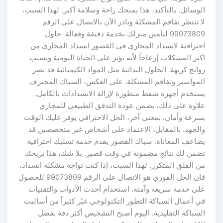
الوسائل. بالتأكيد، هذا يمنحك راحة وسلامة أكبر. لهذا السبب،
لا تنتظر تفاقم المشكلة وبادر الآن بالاتصال على الرقم
99073809 لتأمين منزلك بخدمة دقيقة وفعالة. حلول
احترافية لانسداد المجاري في القصور انسداد المجاري من
أكثر المشكلات إزعاجاً لأنه يؤثر على الحياة اليومية ويسبب
روائح كريهة. الحلول البدائية مثل المواد الكيميائية قد تضر
المواسير وتفاقم المشكلة. على العكس، السباك المحترف
يستخدم أجهزة شفط متطورة لإزالة الانسدادات بالكامل.
علاوة على ذلك، يضمن عودة التدفق الطبيعي للمجاري
بسرعة وأمان. بمعنى آخر، الحل الاحترافي يوفر عليك الوقت
والجهد. بالمقابل، الاعتماد على أشخاص غير متخصصين قد
يضاعف المعاناة. سباك القصور يقدم خدمة تسليك احترافية
تضمن لك نتائج مضمونة في وقت قصير. بلا شك، هذا يريحك
من القلق المتكرر. لهذا السبب، إذا كنت تواجه مشكلة انسداد،
فإن الحل الفوري هو الاتصال على الرقم 99073809 للحصول
على خدمة سريعة وآمنة. استخدام أحدث الأدوات والتقنيات
في أعمال السباكة التطور التكنولوجي غيّر كثيراً من أساليب
السباكة التقليدية. اليوم أصبح التشخيص أكثر دقة بفضل