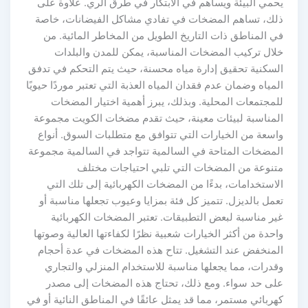
يحمي البيئة ويساهم في الابتكار في طرق الري. علاوة على
ذلك، تساهم المضخات في تفادي مشاكل الفيضانات، خاصة
في المناطق ذات التاريخ الطويل من المخاطر المائية. من
خلال تركيب المضخات المناسبة، يمكن للمدن والبلدات
السكنية تحقيق إدارة مياه محسنة، حيث يتم التحكم في تدفق
المياه وضمان عدم فقدان المياه العذبة التي تعتبر موردًا حيويًا
للمجتمعات المحلية. وبذلك، يبرز أهمية اختيار المضخات
المناسبة لبيئات معينة، حيث تقدم مضخات الكويت مجموعة
واسعة من الخيارات التي تتوافق مع متطلبات السوق. أنواع
المضخات المتاحة في السالمية تتواجد في السالمية مجموعة
متنوعة من المضخات التي تلبي احتياجات مختلف
الاستخدامات، بدءًا من المضخات الكهربائية إلى تلك التي
تعمل بالديزل. تتميز كل فئة بمزايا وعيوب تجعلها مناسبة أو
غير مناسبة لبعض التطبيقات. تعتبر المضخات الكهربائية
واحدة من أكثر الخيارات شعبية نظرًا لكفاءتها العالية وصوتها
المنخفض عند التشغيل. تتاح هذه المضخات في عدة أحجام
وقدرات، مما يجعلها مناسبة للاستخدام المنزلي والتجاري
على حد سواء. ومع ذلك، تحتاج هذه المضخات إلى مصدر
كهربائي مستمر، مما قد يمثل عائقًا في المناطق النائية أو في