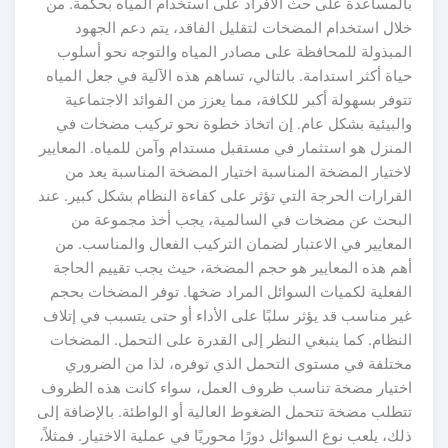
بالمساعدة على حث الأفراد على استخدام المياه بحكمة. من
خلال استخدام المضخات لتقليل الفاقد، يتم دعم الجهود
المبذولة للمحافظة على مصادر المياه والتوجه نحو أسلوب
حياة أكثر استدامة. بالتالي، تساهم هذه الآلية في جعل المياه
تتوفر بسهولة أكبر للكافة، مما يعزز من الفوائد الاجتماعية
والبيئية بشكل عام. إن اتخاذ خطوة نحو تركيب مضخات في
المنزل هو استثمار في مستقبل مستدام وآمن للمياه. المعايير
لاختيار المضخة المناسبة اختيار المضخة المناسبة يعد من
القرارات الحرجة التي تؤثر على كفاءة النظام بشكل كبير. عند
البحث عن مضخات في السالمية، يجب أخذ مجموعة من
المعايير في الاعتبار لضمان التركيب الفعال والمناسب. من
أهم هذه المعايير هو حجم المضخة، حيث يجب تقييم الحاجة
الفعلية لكميات السوائل المراد ضخها. توفر المضخات بحجم
غير مناسب قد يؤثر سلبًا على الأداء أو حتى يتسبب في إتلاف
النظام. كما ينبغي النظر إلى القدرة على التحمل. المضخات
مختلفة في مستوى التحمل الذي توفره، لذا من الضروري
اختيار مضخة تناسب ظروف العمل، سواء كانت هذه الظروف
تتطلب مضخة تتحمل الضغوط العالية أو الواطئة. بالإضافة إلى
ذلك، يلعب نوع السوائل دورًا محوريًا في عملية الاختيار. فمثلاً،