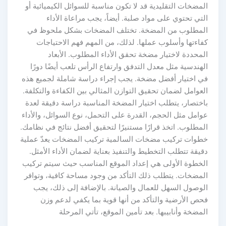
المضخات التقليدية قد لا تكون مناسبة للسوائل الكيميائية أو
التي تحتوي على مواد صلبة. أيضاً، يجب مراعاة الأداء
المطلوب من المضخة. تختلف المضخات بشكل ملحوظ في
كفاءتها وأسلوب عملها. لذلك، من المهم فهم الاحتياجات
المحددة لاختيار مضخة تحقق الأداء المطلوب. الأبعاد
الهندسية مثل معدل التدفق وارتفاع الرأس تلعب أيضًا دورًا
في اختيار أفضل مضخة. يجب إجراء دراسة شاملة لجميع هذه
العوامل لضمان تحقيق التوازن المثالي بين الكفاءة والتكلفة.
باختصار، يتطلب اختيار المضخة المناسبة دراسة دقيقة لعدة
عوامل مثل الحجم، القدرة على التحمل، نوع السوائل، والأداء
المطلوب. اتخذ قرارًا مستنيرًا لتحقيق أفضل نتائج في نظامك.
خطوات تركيب مضخات السالمية تركيب المضخات يعدّ عملية
دقيقة تتطلب التخطيط والتنفيذ بعناية لضمان الأداء الأمثل.
الخطوة الأولى هي إعداد الموقع المناسب حيث سيتم تركيب
المضخات. يتطلب ذلك التأكد من وجود مساحة كافية، وتوافر
الوصول السهل للعمال والصيانة. بالإضافة إلى ذلك، يجب
فحص الأرضية والتأكد من أنها قوية بما يكفي لدعم وزن
المضخة وأنابيبها. بعد تأمين الموقع، تأتي المرحلة