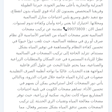
المنزلية والتجارية بأعلى معايير الجودة. خبرتنا الطويلة
وفريقنا المتخصص يضمنون لك أداء قوي للمياه بدون انقطاع،
مع تنفيذ دقيق وسريع يلبي احتياجات منازل السالمية
ومحلاتها. اختيارك لنا يعني راحة وأمان وكفاءة تدوم لسنوات.
اتصل الان : 99073809
مقدمة عن تركيب مضخات
السالمية تعتبر مضخات المياه من العناصر الأساسية لأي نظام
صرف أو ري في منطقة السالمية، حيث تلعب دورًا حيويًا في
تحسين كفاءة النظام والمساهمة في توفير المياه بشكل
مستدام. تتزايد الحاجة إلى تركيب المضخات في السالمية
نظرًا للزيادة المستمرة في عدد السكان والمتطلبات الزراعية
والصناعية، مما يحتم علينا البحث عن حلول أكثر فاعلية
لمواجهة هذه التحديات. غالبًا ما تواجه أنظمة الصرف التقليدية
صعوبات في إدارة المياه خاصة خلال فترات الذروة، وبالتالي
يأتي دور المضخات كحل استراتيجي يمكن أن يسهم في
تحسين الأداء. تساهم مضخات الكويت في تلبية احتياجات
المشاريع سواء كانت تجارية، سكنية أو زراعية، حيث توفر
مضخات معالجة المياه وتقنيات الري الحديثة. إن تركيب
المضخات يضمن تدفق المياه بشكل مستمر وفعال، مما