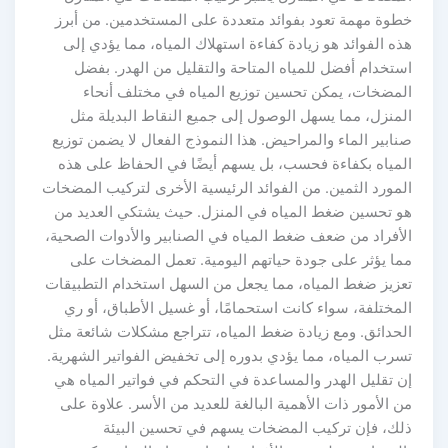
خطوة مهمة تعود بفوائد متعددة على المستخدمين. من أبرز
هذه الفوائد هو زيادة كفاءة استهلاك المياه، مما يؤدي إلى
استخدام أفضل للمياه المتاحة والتقليل من الهدر. بفضل
المضخات، يمكن تحسين توزيع المياه في مختلف أنحاء
المنزل، مما يسهل الوصول إلى جميع النقاط البديلة مثل
صنابير الماء والمراحيض. هذا النموذج الفعال لا يضمن توزيع
المياه بكفاءة فحسب، بل يسهم أيضًا في الحفاظ على هذه
المورد الثمين. من الفوائد الرئيسية الأخرى لتركيب المضخات
هو تحسين ضغط المياه في المنزل. حيث يشتكي العديد من
الأفراد من ضعف ضغط المياه في الصنابير والأدوات الصحية،
مما يؤثر على جودة حياتهم اليومية. تعمل المضخات على
تعزيز ضغط المياه، مما يجعل من السهل استخدام التطبيقات
المختلفة، سواء كانت استحمامًا، أو غسيل الأطباق، أو ري
الحدائق. ومع زيادة ضغط المياه، تتراجع مشكلات شائعة مثل
تسرب المياه، مما يؤدي بدوره إلى تخفيض الفواتير الشهرية.
إن تقليل الهدر والمساعدة في التحكم في فواتير المياه هي
من الأمور ذات الأهمية البالغة للعديد من الأسر. علاوة على
ذلك، فإن تركيب المضخات يسهم في تحسين البيئة