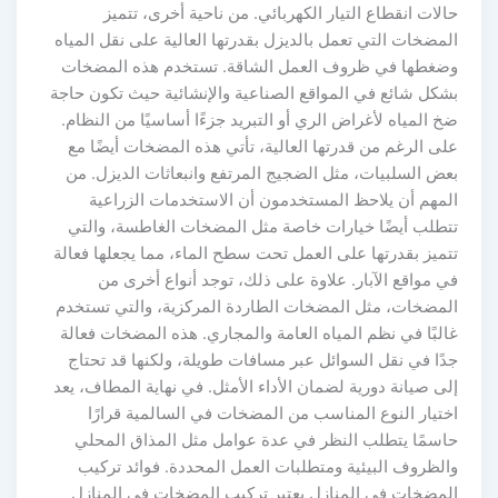
حالات انقطاع التيار الكهربائي. من ناحية أخرى، تتميز
المضخات التي تعمل بالديزل بقدرتها العالية على نقل المياه
وضغطها في ظروف العمل الشاقة. تستخدم هذه المضخات
بشكل شائع في المواقع الصناعية والإنشائية حيث تكون حاجة
ضخ المياه لأغراض الري أو التبريد جزءًا أساسيًا من النظام.
على الرغم من قدرتها العالية، تأتي هذه المضخات أيضًا مع
بعض السلبيات، مثل الضجيج المرتفع وانبعاثات الديزل. من
المهم أن يلاحظ المستخدمون أن الاستخدمات الزراعية
تتطلب أيضًا خيارات خاصة مثل المضخات الغاطسة، والتي
تتميز بقدرتها على العمل تحت سطح الماء، مما يجعلها فعالة
في مواقع الآبار. علاوة على ذلك، توجد أنواع أخرى من
المضخات، مثل المضخات الطاردة المركزية، والتي تستخدم
غالبًا في نظم المياه العامة والمجاري. هذه المضخات فعالة
جدًا في نقل السوائل عبر مسافات طويلة، ولكنها قد تحتاج
إلى صيانة دورية لضمان الأداء الأمثل. في نهاية المطاف، يعد
اختيار النوع المناسب من المضخات في السالمية قرارًا
حاسمًا يتطلب النظر في عدة عوامل مثل المذاق المحلي
والظروف البيئية ومتطلبات العمل المحددة. فوائد تركيب
المضخات في المنازل يعتبر تركيب المضخات في المنازل