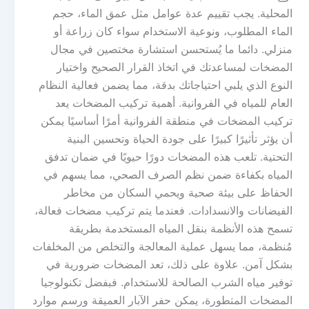
المحلية. يجب تقييم عدة عوامل مثل عمق الماء، حجم
الماء المطلوب، ونوعية الاستخدام سواء كان زراعة أو
منزلي. دائما ما يُستحسن استشارة مختصين في مجال
المضخات لمساعدتك في اتخاذ القرار الصحيح واختيار
النوع الذي يلبي احتياجاتك بدقة، مما يضمن فعالية النظام
العام للمياه في الفروانية. أهمية تركيب المضخات يعد
تركيب المضخات في منطقة الفروانية أمرًا أساسيًا يمكن
أن يؤثر تأثيرًا كبيرًا على جودة الحياة وتحسين البنية
التحتية. تلعب هذه المضخات دورًا حيويًا في ضمان تدفق
المياه بكفاءة ضمن نظم الصرف الصحي، مما يسهم في
الحفاظ على بيئة صحية ويحمي السكان من مخاطر
الفيضانات والانسدادات. فعندما يتم تركيب مضخات فعالة،
تسمح هذه الأنظمة بنقل المياه المستخدمة بطريقة
مُنظمة، مما يسهل عملية المعالجة والتخلص من المخلفات
بشكل آمن. علاوة على ذلك، تعد المضخات ضرورية في
توفير مياه الشرب الصالحة للاستخدام. فبفضل تكنولوجيا
المضخات المتطورة، يمكن حفر الآبار العميقة ورسم موارد