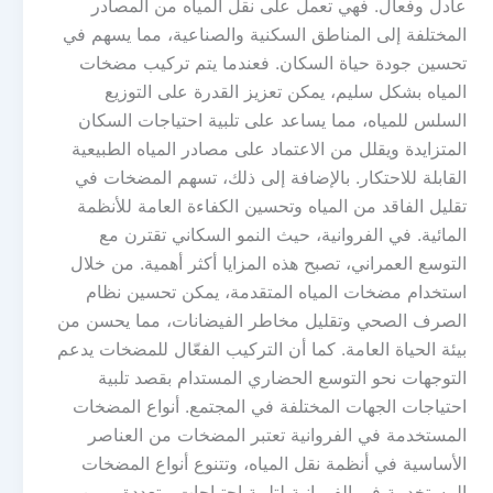
عادل وفعال. فهي تعمل على نقل المياه من المصادر
المختلفة إلى المناطق السكنية والصناعية، مما يسهم في
تحسين جودة حياة السكان. فعندما يتم تركيب مضخات
المياه بشكل سليم، يمكن تعزيز القدرة على التوزيع
السلس للمياه، مما يساعد على تلبية احتياجات السكان
المتزايدة ويقلل من الاعتماد على مصادر المياه الطبيعية
القابلة للاحتكار. بالإضافة إلى ذلك، تسهم المضخات في
تقليل الفاقد من المياه وتحسين الكفاءة العامة للأنظمة
المائية. في الفروانية، حيث النمو السكاني تقترن مع
التوسع العمراني، تصبح هذه المزايا أكثر أهمية. من خلال
استخدام مضخات المياه المتقدمة، يمكن تحسين نظام
الصرف الصحي وتقليل مخاطر الفيضانات، مما يحسن من
بيئة الحياة العامة. كما أن التركيب الفعّال للمضخات يدعم
التوجهات نحو التوسع الحضاري المستدام بقصد تلبية
احتياجات الجهات المختلفة في المجتمع. أنواع المضخات
المستخدمة في الفروانية تعتبر المضخات من العناصر
الأساسية في أنظمة نقل المياه، وتتنوع أنواع المضخات
المستخدمة في الفروانية لتلبية احتياجات متعددة. ومن