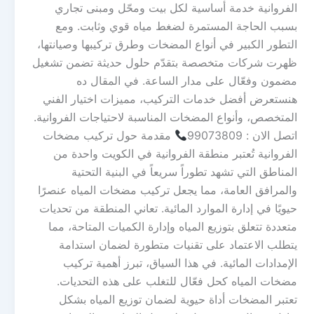
الفروانية خدمة أساسية لكل بيت ومحّل ومبنى تجاري
بسبب الحاجة المستمرة لضغط مياه قوي وثابت. ومع
التطور الكبير في أنواع المضخات وطرق تركيبها وصيانتها،
ظهرت شركات متخصصة بتقدّم حلول حديثة تضمن تشغيل
مضمون وفعّال على مدار الساعة. في المقال ده
هنستعرض أفضل خدمات التركيب، مميزات اختيار الفني
المتخصص، وأنواع المضخات المناسبة لاحتياجات الفروانية.
اتصل الان : 99073809
مقدمة حول تركيب مضخات
الفروانية تُعتبر منطقة الفروانية في الكويت واحدة من
المناطق التي تشهد تطوراً سريعاً في البنية التحتية
والمرافق العامة، مما يجعل تركيب مضخات المياه عنصرًا
حيويًا في إدارة الموارد المائية. تعاني المنطقة من تحديات
متعددة تتعلق بتوزيع المياه وإدارة الكميات المتاحة، مما
يتطلب الاعتماد على تقنيات متطورة لضمان استدامة
الإمدادات المائية. في هذا السياق، تبرز أهمية تركيب
مضخات المياه كحل فعّال للتغلب على هذه التحديات.
تعتبر المضخات أداة حيوية لضمان توزيع المياه بشكل