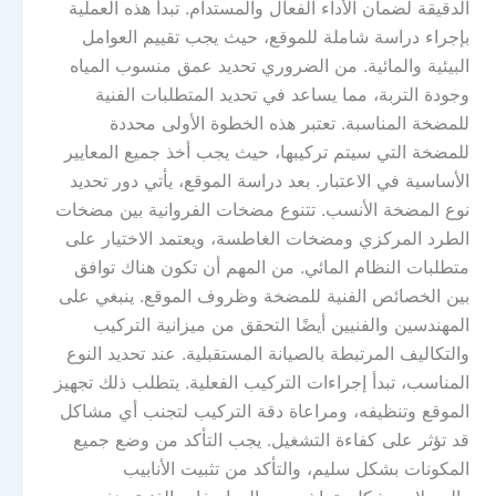
الدقيقة لضمان الأداء الفعال والمستدام. تبدأ هذه العملية
بإجراء دراسة شاملة للموقع، حيث يجب تقييم العوامل
البيئية والمائية. من الضروري تحديد عمق منسوب المياه
وجودة التربة، مما يساعد في تحديد المتطلبات الفنية
للمضخة المناسبة. تعتبر هذه الخطوة الأولى محددة
للمضخة التي سيتم تركيبها، حيث يجب أخذ جميع المعايير
الأساسية في الاعتبار. بعد دراسة الموقع، يأتي دور تحديد
نوع المضخة الأنسب. تتنوع مضخات الفروانية بين مضخات
الطرد المركزي ومضخات الغاطسة، ويعتمد الاختيار على
متطلبات النظام المائي. من المهم أن تكون هناك توافق
بين الخصائص الفنية للمضخة وظروف الموقع. ينبغي على
المهندسين والفنيين أيضًا التحقق من ميزانية التركيب
والتكاليف المرتبطة بالصيانة المستقبلية. عند تحديد النوع
المناسب، تبدأ إجراءات التركيب الفعلية. يتطلب ذلك تجهيز
الموقع وتنظيفه، ومراعاة دقة التركيب لتجنب أي مشاكل
قد تؤثر على كفاءة التشغيل. يجب التأكد من وضع جميع
المكونات بشكل سليم، والتأكد من تثبيت الأنابيب