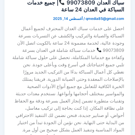
سباك العدان 99073809
| جميع خدمات
السباكة في العدان 24 ساعة
qmedia85@gmail.com
/
أغسطس 14, 2025
احصل على خدمات سباك العدان المحترف لجميع أعمال
السباكة والصيانة والتركيب والكشف عن التسربات بسرعة
وجودة عالية، لخدمة مضمونة 24 ساعة بالكويت اتصل الآن
99073809
خدمات سباكة شاملة في العدان بسرعة
وكفاءة مع خدماتنا المتكاملة، تحصل على حلول سباكة شاملة
تلبي جميع احتياجاتك في أسرع وقت وبأعلى جودة. نحن
نغطي كل أعمال السباكة بدءًا من التركيب الجديد مرورًا
بالإصلاحات المعقدة وحتى الصيانة الدورية. فريقنا يمتلك
الخبرة الكافية للتعامل مع جميع أنواع الأدوات الصحية
والمواسير بمختلف أحجامها وأنواعها. نستخدم معدات حديثة
وتقنيات متطورة تضمن إنجاز العمل بسرعة ودقة مع الحفاظ
على نظافة المكان. إذا كنت بحاجة إلى تركيب مغاسل،
أحواض، أو صنابير جديدة، فنحن نضمن لك التنفيذ الاحترافي
من البداية حتى النهاية. نحن نؤمن أن الجودة تبدأ من اختيار
المواد المناسبة وتنفيذ العمل بشكل صحيح من أول مرة.