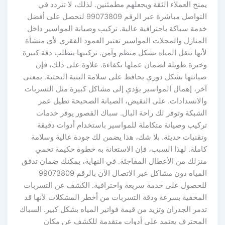
يمنح العملاء الثقة ويجعلهم مطمئنين. لذلك، لا تتردد في
التواصل مباشرة عبر الرقم 99073809 لتحصل على أفضل
خدمة سباكة باحترافية عالية. تركيب وصيانة المواسير داخل
المنازل والمحلات المواسير تعتبر العمود الفقري لأي منشأة
لأنها تنقل المياه بشكل منظم وآمن. تركيبها يتطلب دقة كبيرة
وخبرة طويلة لضمان عملها بكفاءة. علاوة على ذلك، فإن
صيانتها بشكل دوري يحافظ على سلامة البنية التحتية. بمعنى
آخر، إهمال المواسير يؤدي إلى مشاكل كبيرة مثل التسربات
والانسدادات. على النقيض، الصيانة الصحيحة تطيل عمر
الشبكة وتوفر لك راحة البال. سباك القصور يوفر خدمات
تركيب وصيانة متكاملة للمواسير باستخدام أدوات دقيقة
وتقنيات حديثة. بلا شك، هذا يضمن لك جودة عالية وسلامة
كاملة. لهذا السبب، فإن الاستعانة به خطوة حكيمة تحمي
منزلك من الأعطال المفاجئة. في النهاية، يمكنك ضمان تدفق
المياه دون مشاكل عبر الاتصال الآن بالرقم 99073809
للحصول على خدمة سريعة واحترافية. الكشف عن التسربات
المخفية بسرعة ودقة التسربات من أخطر المشكلات لأنها قد
تدمر الجدران وتزيد من قيمة فواتير المياه بشكل كبير. السباك
المحترف يعتمد على أدوات متقدمة للكشف عن مكان