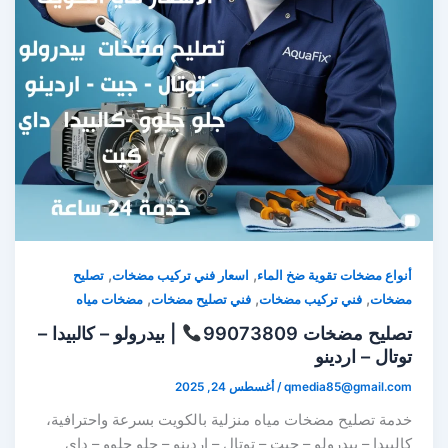
,
,
أنواع مضخات تقوية ضخ الماء
اسعار فني تركيب مضخات
تصليح
,
,
,
مضخات
فني تركيب مضخات
فني تصليح مضخات
مضخات مياه
تصليح مضخات 99073809
| بيدرولو – كالبيدا –
توتال – اردينو
qmedia85@gmail.com
/
أغسطس 24, 2025
خدمة تصليح مضخات مياه منزلية بالكويت بسرعة واحترافية،
كالبيدا – بيدرولو – جيت – توتال – اردينو – جلو جلوو – داي