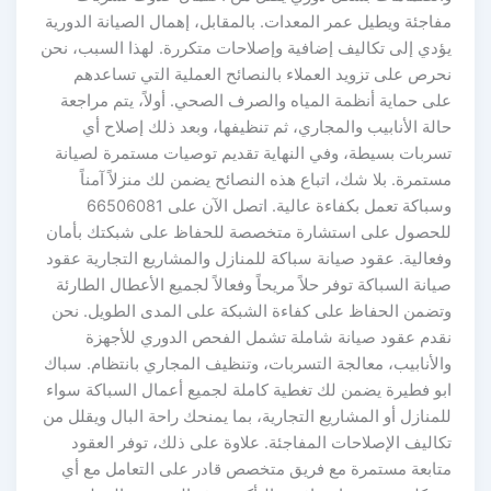
مفاجئة ويطيل عمر المعدات. بالمقابل، إهمال الصيانة الدورية
يؤدي إلى تكاليف إضافية وإصلاحات متكررة. لهذا السبب، نحن
نحرص على تزويد العملاء بالنصائح العملية التي تساعدهم
على حماية أنظمة المياه والصرف الصحي. أولاً، يتم مراجعة
حالة الأنابيب والمجاري، ثم تنظيفها، وبعد ذلك إصلاح أي
تسربات بسيطة، وفي النهاية تقديم توصيات مستمرة لصيانة
مستمرة. بلا شك، اتباع هذه النصائح يضمن لك منزلاً آمناً
وسباكة تعمل بكفاءة عالية. اتصل الآن على 66506081
للحصول على استشارة متخصصة للحفاظ على شبكتك بأمان
وفعالية. عقود صيانة سباكة للمنازل والمشاريع التجارية عقود
صيانة السباكة توفر حلاً مريحاً وفعالاً لجميع الأعطال الطارئة
وتضمن الحفاظ على كفاءة الشبكة على المدى الطويل. نحن
نقدم عقود صيانة شاملة تشمل الفحص الدوري للأجهزة
والأنابيب، معالجة التسربات، وتنظيف المجاري بانتظام. سباك
ابو فطيرة يضمن لك تغطية كاملة لجميع أعمال السباكة سواء
للمنازل أو المشاريع التجارية، بما يمنحك راحة البال ويقلل من
تكاليف الإصلاحات المفاجئة. علاوة على ذلك، توفر العقود
متابعة مستمرة مع فريق متخصص قادر على التعامل مع أي