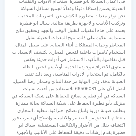
في أعمال السباكة بأبو فطيرة استخدام الأدوات والتقنيات
الحديثة يضمن إصلاحًا دقيقًا وفعالًا لجميع مشاكل السباكة.
نحن نوفر معدات متطورة للكشف عن التسريبات المخفية،
وتركيب الأنابيب والأجهزة بطريقة مثالية. سباك ابو فطيرة
يعتمد على هذه التقنيات لتقليل الوقت والجهد وتحقيق نتائج
مستدامة. علاوة على ذلك، تتيح المعدات الحديثة تقليل
المخاطر وحماية الممتلكات أثناء الصيانة. على سبيل المثال،
استخدام كاميرات داخلية لفحص المجاري يكتشف الانسدادات
قبل تفاقمها. بالتأكيد، الاستثمار في أدوات حديثة يعكس
مستوى الاحترافية وجودة الخدمة. أولاً، يتم فحص النظام
بالكامل، ثم استخدام الأدوات المناسبة، وبعد ذلك تنفيذ
الصيانة بدقة، وفي النهاية مراجعة النتائج وضمان رضا العميل.
اتصل الآن على 66506081 للاستفادة من أحدث تقنيات
السباكة في أبو فطيرة. نصائح للحفاظ على شبكة السباكة في
منزلك بأبو فطيرة الحفاظ على شبكة السباكة بحالة ممتازة
يتطلب صيانة دورية واتباع نصائح احترافية. تنظيف المجاري
بانتظام، التحقق من الصنابير والأنابيب، وإصلاح أي تسرب فور
اكتشافه يقلل من الأضرار والتكاليف المستقبلية. سباك ابو
فطيرة يقدم إرشادات دقيقة للحفاظ على الأنابيب والأجهزة