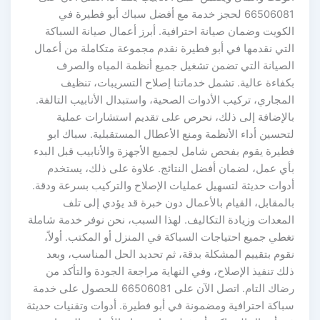
66506081 لحجز خدمة مع أفضل سباك أبو فطيرة في
الكويت وضمان صيانة احترافية. أبرز أعمال صيانة السباكة
التي نقدمها في أبو فطيرة نقدم مجموعة متكاملة من أعمال
الصيانة التي تضمن تشغيل جميع أنظمة المياه والصرف
بكفاءة عالية. تشمل خدماتنا إصلاح التسريبات، تنظيف
المجاري، تركيب الأدوات الصحية، واستبدال الأنابيب التالفة.
بالإضافة إلى ذلك، نحرص على تقديم استشارات عملية
لتحسين أداء الأنظمة ومنع الأعطال المستقبلية. سباك ابو
فطيرة يقوم بفحص شامل لجميع الأجهزة والأنابيب قبل البدء
بأي عمل، لضمان أفضل النتائج. علاوة على ذلك، يستخدم
أدوات حديثة لتسهيل عمليات الإصلاح والتركيب بسرعة ودقة.
بالمقابل، القيام بالأعمال دون خبرة قد يؤدي إلى تلف
المعدات وزيادة التكاليف. لهذا السبب، نحن نوفر خدمة شاملة
تغطي جميع احتياجات السباكة في المنزل أو المكتب. أولاً،
نقوم بتقييم المشكلة بدقة، ثم تحديد الحل المناسب، وبعد
ذلك تنفيذ الإصلاح، وفي النهاية مراجعة الجودة والتأكد من
رضاك التام. اتصل الآن على 66506081 للحصول على خدمة
سباكة احترافية ومضمونة في أبو فطيرة. أدوات وتقنيات حديثة