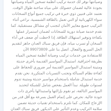
وصيانتها نوفر لك خدمة تركيب أنظمة تسخين المياه وصيانتها
بجودة عالية لضمان حصولك على مياه ساخنة طوال الوقت.
نعتمد على فنيين ذوي خبرة في تركيب جميع أنواع السخانات
سواء الكهربائية أو التي تعمل بالطاقة الشمسية. نراعي أثناء
التركيب جميع معايير الأمان لتجنب أي مشاكل مستقبلية. كما
نقدم خدمة صيانة دورية للسخانات لضمان استمرار عملها
بكفاءة وتوفير استهلاك الطاقة. إذا لاحظت أي ضعف في أداء
السخان أو تسرب مياه، فإن فريق سباك العدان جاهز لتقديم
الحل السريع والفعال. اتصل بنا على 99073809 الآن
للاستفادة من خدمات تركيب وصيانة أنظمة تسخين المياه
بطريقة احترافية. استبدال المواسير القديمة بأخرى حديثة
ومتينة استبدال المواسير القديمة أمر ضروري للحفاظ على
كفاءة نظام السباكة وتجنب التسربات المتكررة. نحن نقدم
خدمة استبدال شاملة باستخدام مواسير حديثة ومتينة تدوم
لسنوات طويلة. نبدأ العمل بفحص شامل للشبكة لتحديد
المواسير التالفة، ثم نقوم بإزالتها واستبدالها بأخرى ذات
جودة عالية. نحرص على إتمام العمل بسرعة مع أقل قدر من
الإزعاج للمكان. كما نلتزم باستخدام تقنيات حديثة تضمن
سلامة التركيب وعدم التأثير على الديكور. فريق سباك العدان