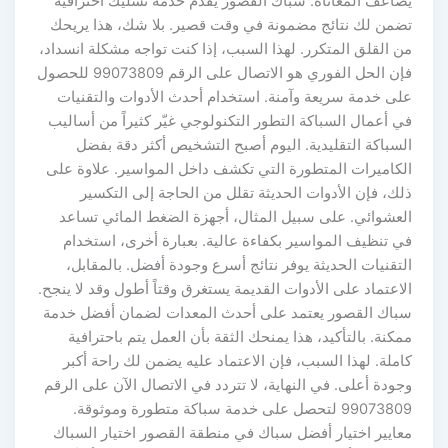
يضاعف المعاناة. سباك القصور يقدم خدمة تسليك احترافية
تضمن لك نتائج مضمونة في وقت قصير. بلا شك، هذا يريحك
من القلق المتكرر. لهذا السبب، إذا كنت تواجه مشكلة انسداد،
فإن الحل الفوري هو الاتصال على الرقم 99073809 للحصول
على خدمة سريعة وآمنة. استخدام أحدث الأدوات والتقنيات
في أعمال السباكة التطور التكنولوجي غيّر كثيراً من أساليب
السباكة التقليدية. اليوم أصبح التشخيص أكثر دقة بفضل
الكاميرات المتطورة التي تكشف داخل المواسير. علاوة على
ذلك، فإن الأدوات الحديثة تقلل من الحاجة إلى التكسير
العشوائي. على سبيل المثال، أجهزة الضغط المائي تساعد
في تنظيف المواسير بكفاءة عالية. بعبارة أخرى، استخدام
التقنيات الحديثة يوفر نتائج أسرع وجودة أفضل. بالمقابل،
الاعتماد على الأدوات القديمة يستغرق وقتاً أطول وقد لا ينجح.
سباك القصور يعتمد على أحدث المعدات لضمان أفضل خدمة
ممكنة. بالتأكيد، هذا يمنحك الثقة بأن العمل يتم باحترافية
كاملة. لهذا السبب، فإن الاعتماد عليه يضمن لك راحة أكبر
وجودة أعلى. في النهاية، لا تتردد في الاتصال الآن على الرقم
99073809 لتحصل على خدمة سباكة متطورة وموثوقة.
معايير اختيار أفضل سباك في منطقة القصور اختيار السباك