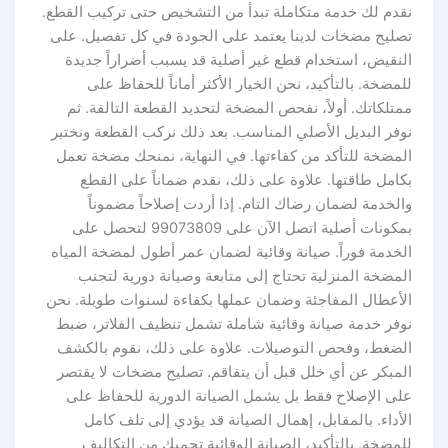
نقدم لك خدمة متكاملة تبدأ من التشخيص حتى تركيب القطع.
تصليح مضخات لدينا يعتمد على الجودة في كل تفصيل. على
النقيض، استخدام قطع غير أصلية قد يسبب أضراراً جديدة
للمضخة. بالتأكيد، نحن الخيار الأكثر أماناً للحفاظ على
ممتلكاتك. أولاً، نفحص المضخة لتحديد القطعة التالفة. ثم
نوفر البديل الأصلي المناسب. بعد ذلك نركب القطعة ونختبر
المضخة للتأكد من كفاءتها. في النهاية، نمنحك مضخة تعمل
بكامل طاقتها. علاوة على ذلك، نقدم ضماناً على القطع
والخدمة لضمان رضاك التام. إذا أردت إصلاحاً مضموناً
بمكونات أصلية اتصل الآن على 99073809 لتحصل على
الخدمة فوراً. صيانة وقائية لضمان عمر أطول لمضخة المياه
المضخة المنزلية تحتاج إلى متابعة وصيانة دورية لتجنب
الأعطال المفاجئة وضمان عملها بكفاءة لسنوات طويلة. نحن
نوفر خدمة صيانة وقائية شاملة تشمل تنظيف الفلاتر، ضبط
الضغط، وفحص التوصيلات. علاوة على ذلك، نقوم بالكشف
المبكر عن أي خلل قبل أن يتفاقم. تصليح مضخات لا يقتصر
على الإصلاح فقط بل يشمل الصيانة الدورية للحفاظ على
الأداء. بالمقابل، إهمال الصيانة قد يؤدي إلى تلف كامل
للمضخة. بالتأكيد، الصيانة الوقائية تحميك من التكاليف