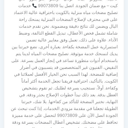
كيت – مع ضمان الجودة. اتصل بنا 99073809
خدمات
تصليح مضخات مياه منزلية بالكويت باحترافية عالية الاعتماد
على فني محترف لإصلاح المضخات المنزلية يمنحك راحة
البال ويضمن لك نتائج دقيقة ومضمونة. نحن نقدم خدمات
شاملة تشمل فحص الأعطال، تبديل القطع التالفة، وضبط
الأداء. علاوة على ذلك، نعمل وفق معايير عالية تضمن
استمرارية عمل المضخة بكفاءة. بعبارة أخرى، نضع خبرتنا بين
يديك لنمنحك خدمة موثوقة. تصليح مضخات المياه لدينا يتم
باستخدام أدوات متطورة تساعد في إنجاز العمل بسرعة. على
النقيض، الفنيون غير المتخصصين قد يتسببون في أضرار
إضافية للمضخة. لهذا السبب نحن الخيار الأفضل لعملائنا في
الكويت. بالتأكيد، احترافية فريقنا تجعل الخدمة أكثر أماناً
وكفاءة. أولاً، نستجيب بسرعة لطلبك. ثم نقوم بتشخيص
العطل بدقة. بعد ذلك نبدأ خطوات الإصلاح بحذر ودقة. في
النهاية، نختبر المضخة للتأكد من كفاءتها. بلا شك، خبرتنا
الطويلة تجعلنا في مقدمة مزودي الخدمات. إذا كنت تبحث عن
الجودة اتصل الآن على 99073809 لتحصل على خدمة مميزة
تحافظ على مضختك. تشخيص أعطال المضخات بسرعة ودقة