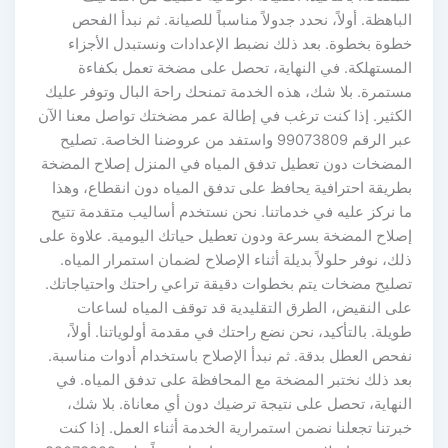
الباهظة. أولاً، نحدد جدولاً مناسباً للصيانة. ثم نبدأ الفحص
خطوة بخطوة. بعد ذلك نضبط الإعدادات ونستبدل الأجزاء
المستهلكة. في النهاية، تحصل على مضخة تعمل بكفاءة
مستمرة. بلا شك، هذه الخدمة تمنحك راحة البال وتوفر عليك
الكثير. إذا كنت ترغب في إطالة عمر مضختك تواصل معنا الآن
عبر الرقم 99073809 واستفد من عروضنا الخاصة. تصليح
المضخات دون تعطيل تدفق المياه في المنزل إصلاح المضخة
بطريقة احترافية يحافظ على تدفق المياه دون انقطاع، وهذا
ما نركز عليه في خدماتنا. نحن نستخدم أساليب متقدمة تتيح
إصلاح المضخة بسرعة ودون تعطيل حياتك اليومية. علاوة على
ذلك، نوفر حلولاً بديلة أثناء الإصلاح لضمان استمرار المياه.
تصليح مضخات يتم بخطوات دقيقة تراعي راحتك واحتياجاتك.
على النقيض، الطرق التقليدية قد توقف المياه لساعات
طويلة. بالتأكيد، نحن نضع راحتك في مقدمة أولوياتنا. أولاً،
نفحص العطل بدقة. ثم نبدأ الإصلاح باستخدام أدوات مناسبة.
بعد ذلك نختبر المضخة مع المحافظة على تدفق المياه. في
النهاية، تحصل على نتيجة ترضيك دون أي معاناة. بلا شك،
خبرتنا تجعلنا نضمن استمرارية الخدمة أثناء العمل. إذا كنت