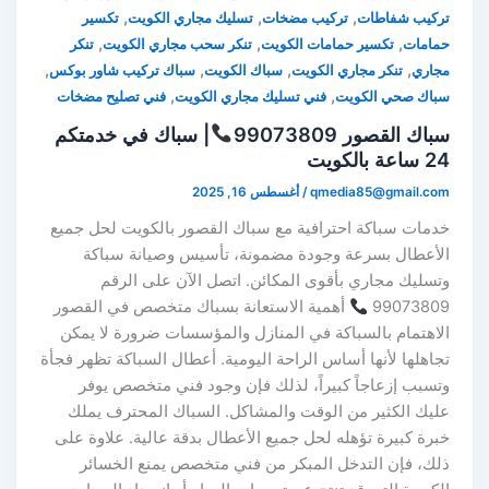
,
,
,
تركيب شفاطات
تركيب مضخات
تسليك مجاري الكويت
تكسير
,
,
,
حمامات
تكسير حمامات الكويت
تنكر سحب مجاري الكويت
تنكر
,
,
,
,
مجاري
تنكر مجاري الكويت
سباك الكويت
سباك تركيب شاور بوكس
,
,
سباك صحي الكويت
فني تسليك مجاري الكويت
فني تصليح مضخات
سباك القصور 99073809
| سباك في خدمتكم
24 ساعة بالكويت
qmedia85@gmail.com
/
أغسطس 16, 2025
خدمات سباكة احترافية مع سباك القصور بالكويت لحل جميع
الأعطال بسرعة وجودة مضمونة، تأسيس وصيانة سباكة
وتسليك مجاري بأقوى المكائن. اتصل الآن على الرقم
99073809
أهمية الاستعانة بسباك متخصص في القصور
الاهتمام بالسباكة في المنازل والمؤسسات ضرورة لا يمكن
تجاهلها لأنها أساس الراحة اليومية. أعطال السباكة تظهر فجأة
وتسبب إزعاجاً كبيراً، لذلك فإن وجود فني متخصص يوفر
عليك الكثير من الوقت والمشاكل. السباك المحترف يملك
خبرة كبيرة تؤهله لحل جميع الأعطال بدقة عالية. علاوة على
ذلك، فإن التدخل المبكر من فني متخصص يمنع الخسائر