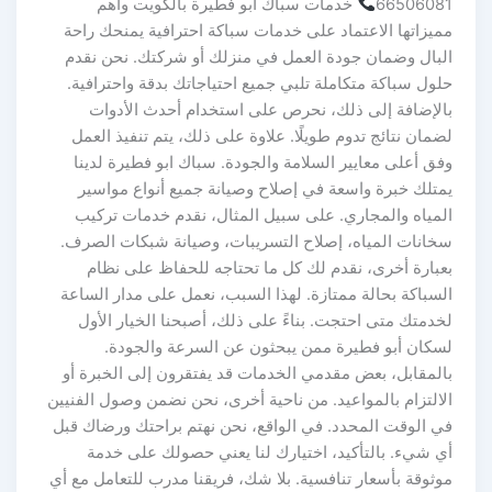
66506081
خدمات سباك أبو فطيرة بالكويت وأهم
مميزاتها الاعتماد على خدمات سباكة احترافية يمنحك راحة
البال وضمان جودة العمل في منزلك أو شركتك. نحن نقدم
حلول سباكة متكاملة تلبي جميع احتياجاتك بدقة واحترافية.
بالإضافة إلى ذلك، نحرص على استخدام أحدث الأدوات
لضمان نتائج تدوم طويلًا. علاوة على ذلك، يتم تنفيذ العمل
وفق أعلى معايير السلامة والجودة. سباك ابو فطيرة لدينا
يمتلك خبرة واسعة في إصلاح وصيانة جميع أنواع مواسير
المياه والمجاري. على سبيل المثال، نقدم خدمات تركيب
سخانات المياه، إصلاح التسريبات، وصيانة شبكات الصرف.
بعبارة أخرى، نقدم لك كل ما تحتاجه للحفاظ على نظام
السباكة بحالة ممتازة. لهذا السبب، نعمل على مدار الساعة
لخدمتك متى احتجت. بناءً على ذلك، أصبحنا الخيار الأول
لسكان أبو فطيرة ممن يبحثون عن السرعة والجودة.
بالمقابل، بعض مقدمي الخدمات قد يفتقرون إلى الخبرة أو
الالتزام بالمواعيد. من ناحية أخرى، نحن نضمن وصول الفنيين
في الوقت المحدد. في الواقع، نحن نهتم براحتك ورضاك قبل
أي شيء. بالتأكيد، اختيارك لنا يعني حصولك على خدمة
موثوقة بأسعار تنافسية. بلا شك، فريقنا مدرب للتعامل مع أي