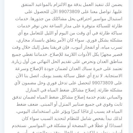
يضمن لك تنفيذ العمل بدقة مع الالتزام بالمواعيد المتفق
عليها. تواصل معنا على 99073809 الآن للحصول على
استبدال مواسير احترافي يحل مشاكلك من جذورها. خدمات
طارئة للسباكة متوفرة على مدار الساعة نحن نوفر خدمات
سباكة طارئة في أي وقت من اليوم أو الليل للتعامل مع أي
مشكلة بشكل فوري. سواء كان الأمر يتعلق بانسداد مجاري،
تسرب مياه، أو انفجار أنبوب، فإن فريقنا يصل إليك خلال وقت
قصير مجهزًا بكل الأدوات اللازمة للإصلاح. خدماتنا تغطي جميع
مناطق العدان ونحرص على تقديم الحل النهائي من أول زيارة.
نعتمد على خبرة سباك العدان لضمان جودة الإصلاح وسرعة
الاستجابة. لا تدع أي عطل سباكة يفسد يومك، اتصل بنا الآن
على 99073809 لتحصل على تدخل فوري وحل مضمون لأي
مشكلة طارئة. إصلاح مشاكل ضغط المياه في المنازل
والمباني نقدم خدمة إصلاح مشاكل ضغط المياه لضمان تدفق
ثابت وقوي في جميع صنابير المنزل أو المبنى. ضعف ضغط
المياه قد يسبب إزعاجًا كبيرًا ويؤثر على استخدامك اليومي،
لذلك نبدأ بفحص شامل للنظام لتحديد السبب سواء كان
انسدادًا أو عطلًا في المضخة أو مشكلة في المواسير. نستخدم
أدوات متطورة للكشف عن الخلل بدقة ومعالجته في أسرع