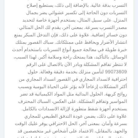
التسرب بدقة عالية. بالإضافة إلى ذلك، يستطيع إصلاح
التسربات دون الحاجة إلى تكسير عشوائي يضر بجمال
المنزل. على سبيل المثال، يستخدم أجهزة خاصة لتحديد
مصدر التسرب بسرعة. بمعنى آخر، يقدم لك الحل المثالي
دون خسائر إضافية. علاوة على ذلك، فإن التدخل المبكر يمنع
انتشار الأضرار ويحافظ على ممتلكاتك. سباك القصور يمتلك
خبرة طويلة في معالجة جميع أنواع التسربات باستخدام أحدث
الوسائل. بالتأكيد، هذا يمنحك راحة وسلامة أكبر. لهذا السبب،
لا تنتظر تفاقم المشكلة وبادر الآن بالاتصال على الرقم
99073809 لتأمين منزلك بخدمة دقيقة وفعالة. حلول
احترافية لانسداد المجاري في القصور انسداد المجاري من
أكثر المشكلات إزعاجاً لأنه يؤثر على الحياة اليومية ويسبب
روائح كريهة. الحلول البدائية مثل المواد الكيميائية قد تضر
المواسير وتفاقم المشكلة. على العكس، السباك المحترف
يستخدم أجهزة شفط متطورة لإزالة الانسدادات بالكامل.
علاوة على ذلك، يضمن عودة التدفق الطبيعي للمجاري
بسرعة وأمان. بمعنى آخر، الحل الاحترافي يوفر عليك الوقت
والجهد. بالمقابل، الاعتماد على أشخاص غير متخصصين قد