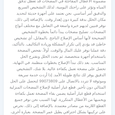
مضمونة الأعطال المفاجئة في المضخات قد تعطل تدفق
المياه وتؤثر على راحتك اليومية، لذلك التشخيص السريع
والدقيق أمر أساسي. نحن نعتمد على أجهزة حديثة لتحديد
مكان الخلل بدقة كبيرة دون إهدار وقت. بالإضافة إلى ذلك،
نوفر فنيين لديهم خبرة واسعة في التعامل مع مختلف أنواع
المضخات. تصليح مضخات يبدأ دائماً بخطوة التشخيص
الصحيحة لأنها أساس الإصلاح الناجح. بالمقابل، أي تشخيص
خاطئ قد يؤدي إلى تكرار المشكلة وزيادة التكاليف. بالتأكيد،
دقة عملنا توفر عليك المال والوقت. أولاً، نفحص المضخة
باستخدام أجهزة متخصصة. ثم نحدد الخلل ونقترح الحل
المناسب. بعد ذلك نبدأ الإصلاح بخطوات منظمة. في النهاية،
تحصل على مضخة تعمل بكفاءة عالية. بلا شك، التشخيص
الدقيق يوفر لك نتائج طويلة الأمد. إذا أردت خدمة سريعة
وموثوقة لا تتردد بالاتصال على 99073809 لتحصل على الحل
المثالي دون تأخير. قطع غيار أصلية لإصلاح المضخات المنزلية
استخدام قطع غيار أصلية يضمن بقاء المضخة تعمل بكفاءة
ويحميها من الأعطال المتكررة. لهذا السبب نحن نوفر جميع
القطع اللازمة من مصادر معتمدة. بالإضافة إلى ذلك، نحرص
على تركيبها بشكل احترافي يطيل عمر المضخة. بعبارة أخرى،