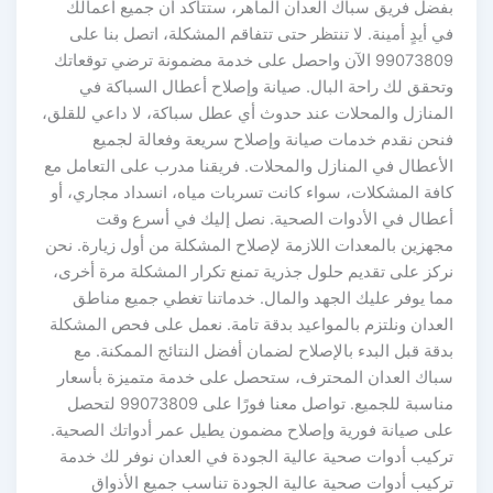
بفضل فريق سباك العدان الماهر، ستتأكد أن جميع أعمالك
في أيدٍ أمينة. لا تنتظر حتى تتفاقم المشكلة، اتصل بنا على
99073809 الآن واحصل على خدمة مضمونة ترضي توقعاتك
وتحقق لك راحة البال. صيانة وإصلاح أعطال السباكة في
المنازل والمحلات عند حدوث أي عطل سباكة، لا داعي للقلق،
فنحن نقدم خدمات صيانة وإصلاح سريعة وفعالة لجميع
الأعطال في المنازل والمحلات. فريقنا مدرب على التعامل مع
كافة المشكلات، سواء كانت تسربات مياه، انسداد مجاري، أو
أعطال في الأدوات الصحية. نصل إليك في أسرع وقت
مجهزين بالمعدات اللازمة لإصلاح المشكلة من أول زيارة. نحن
نركز على تقديم حلول جذرية تمنع تكرار المشكلة مرة أخرى،
مما يوفر عليك الجهد والمال. خدماتنا تغطي جميع مناطق
العدان ونلتزم بالمواعيد بدقة تامة. نعمل على فحص المشكلة
بدقة قبل البدء بالإصلاح لضمان أفضل النتائج الممكنة. مع
سباك العدان المحترف، ستحصل على خدمة متميزة بأسعار
مناسبة للجميع. تواصل معنا فورًا على 99073809 لتحصل
على صيانة فورية وإصلاح مضمون يطيل عمر أدواتك الصحية.
تركيب أدوات صحية عالية الجودة في العدان نوفر لك خدمة
تركيب أدوات صحية عالية الجودة تناسب جميع الأذواق