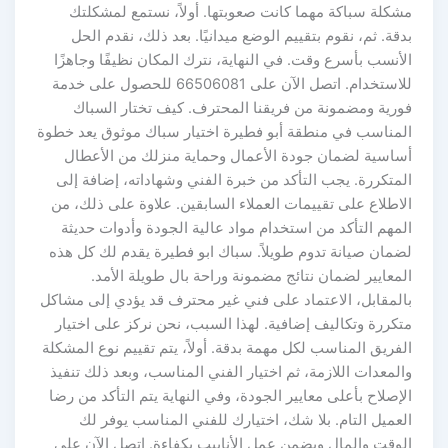
مشكلة سباكة مهما كانت صعوبتها. أولاً، نستمع لمشكلتك
بدقة. ثم، نقوم بتقييم الوضع ميدانيًا. بعد ذلك، نقدم الحل
الأنسب بأسرع وقت. في النهاية، نترك المكان نظيفًا وجاهزًا
للاستخدام. اتصل الآن على 66506081 للحصول على خدمة
فورية ومضمونة من فريقنا المحترف. كيف تختار السباك
المناسب في منطقة أبو فطيرة اختيار سباك موثوق يعد خطوة
أساسية لضمان جودة الأعمال وحماية منزلك من الأعطال
المتكررة. يجب التأكد من خبرة الفني وشهاداته، إضافة إلى
الاطلاع على تقييمات العملاء السابقين. علاوة على ذلك، من
المهم التأكد من استخدام مواد عالية الجودة وأدوات حديثة
لضمان صيانة تدوم طويلاً. سباك ابو فطيرة يقدم لك كل هذه
المعايير لضمان نتائج مضمونة وراحة بال طويلة الأمد.
بالمقابل، الاعتماد على فني غير محترف قد يؤدي إلى مشاكل
متكررة وتكاليف إضافية. لهذا السبب، نحن نركز على اختيار
الفريق المناسب لكل مهمة بدقة. أولاً، يتم تقييم نوع المشكلة
والمعدات اللازمة، ثم اختيار الفني المناسب، وبعد ذلك تنفيذ
الإصلاح بأعلى معايير الجودة، وفي النهاية يتم التأكد من رضا
العميل التام. بلا شك، اختيارك للفني المناسب يوفر لك
الوقت والمال ويضمن عمل الأنابيب بكفاءة. اتصل الآن على