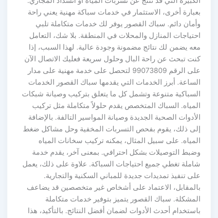
الكبيرة التي قد تنتج عن تسربات المياه أو انسداد المجاري.
بعبارة أخرى، الاستثمار في خدمات سباكة مهنية يعني راحة
وأمان دائم. سباك القصور يوفر لك خدمات متكاملة تلبي
احتياجات المنازل والمحلات في المنطقة. بلا شك، التعامل
معه يضمن لك نتائج مضمونة وجودة عالية. لهذا السبب، إذا
كنت تبحث عن راحة البال وحلول سريعة فعليك الاتصال الآن
على الرقم 99073809 لتحصل على خدمة مهنية على مدار
الساعة. أبرز الخدمات التي يقدمها سباك القصور الخدمات
السباكية متنوعة وتشمل كل ما يتعلق بتركيب وصيانة شبكات
المياه. السباك المتخصص يقدم حلولاً متكاملة مثل تركيب
الأدوات الصحية الجديدة وصيانة المواسير التالفة. بالإضافة
إلى ذلك، يقوم بفحص التسربات المخفية وحل مشاكل ضغط
المياه. على سبيل المثال، يمكنه تركيب سخانات المياه
وضبط التوصيلات بشكل احترافي. بمعنى آخر، يقدم خدمة
شاملة تغطي جميع احتياجات السباكة. علاوة على ذلك، يعمل
على تنفيذ تمديدات جديدة للمباني السكنية والتجارية.
بالمقابل، الاعتماد على أشخاص غير متخصصين قد يضاعف
المشكلة. سباك القصور يتميز بتوفير خدمات متكاملة
باستخدام أحدث الأدوات لضمان أفضل النتائج. بالتأكيد، هذا