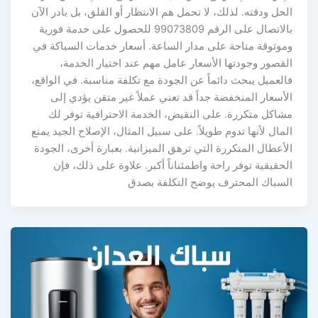
الحل ودقته. لذلك، لا تحمل هم الانتظار أو القلق، بل بادر الآن
بالاتصال على الرقم 99073809 للحصول على خدمة فورية
وموثوقة متاحة على مدار الساعة. أسعار خدمات السباكة في
القصور وجودتها الأسعار عامل مهم عند اختيار الخدمة،
فالعميل يبحث دائماً عن الجودة مع تكلفة مناسبة. في الواقع،
الأسعار المنخفضة جداً قد تعني عملاً غير متقن يؤدي إلى
مشاكل متكررة. على النقيض، الخدمة الاحترافية توفر لك
المال لأنها تدوم طويلاً. على سبيل المثال، الإصلاح الجيد يمنع
الأعطال المتكررة التي ترهق الميزانية. بعبارة أخرى، الجودة
الحقيقية توفر راحة واطمئناناً أكبر. علاوة على ذلك، فإن
السباك المحترف يوضح التكلفة بصدق