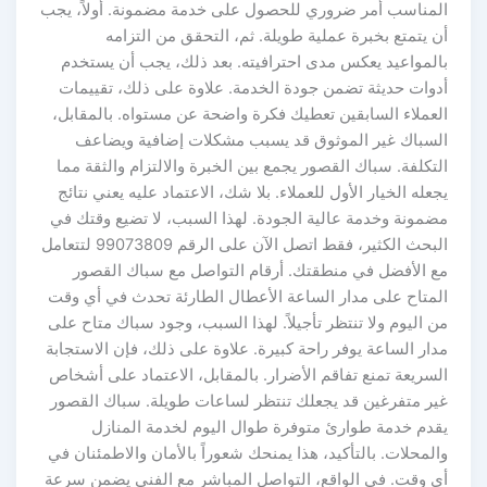
المناسب أمر ضروري للحصول على خدمة مضمونة. أولاً، يجب
أن يتمتع بخبرة عملية طويلة. ثم، التحقق من التزامه
بالمواعيد يعكس مدى احترافيته. بعد ذلك، يجب أن يستخدم
أدوات حديثة تضمن جودة الخدمة. علاوة على ذلك، تقييمات
العملاء السابقين تعطيك فكرة واضحة عن مستواه. بالمقابل،
السباك غير الموثوق قد يسبب مشكلات إضافية ويضاعف
التكلفة. سباك القصور يجمع بين الخبرة والالتزام والثقة مما
يجعله الخيار الأول للعملاء. بلا شك، الاعتماد عليه يعني نتائج
مضمونة وخدمة عالية الجودة. لهذا السبب، لا تضيع وقتك في
البحث الكثير، فقط اتصل الآن على الرقم 99073809 لتتعامل
مع الأفضل في منطقتك. أرقام التواصل مع سباك القصور
المتاح على مدار الساعة الأعطال الطارئة تحدث في أي وقت
من اليوم ولا تنتظر تأجيلاً. لهذا السبب، وجود سباك متاح على
مدار الساعة يوفر راحة كبيرة. علاوة على ذلك، فإن الاستجابة
السريعة تمنع تفاقم الأضرار. بالمقابل، الاعتماد على أشخاص
غير متفرغين قد يجعلك تنتظر لساعات طويلة. سباك القصور
يقدم خدمة طوارئ متوفرة طوال اليوم لخدمة المنازل
والمحلات. بالتأكيد، هذا يمنحك شعوراً بالأمان والاطمئنان في
أي وقت. في الواقع، التواصل المباشر مع الفني يضمن سرعة