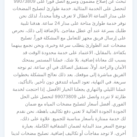
تبحث عن إصلاح مضمون وسريع اتصل فوراً على 99073809
لتحصل على الخدمة المثالية. خدمة طوارئ لتصليح المضخات
على مدار الساعة الأعطال لا تعرف وقتاً محدداً، لذلك نحن
نوفر خدمة طوارئ متاحة على مدار 24 ساعة. هدفنا تلبية
طلبك بسرعة عند أي عطل مفاجئ. بالإضافة إلى ذلك، نحرص
على إرسال فريق مجهز للتعامل مع المشكلة فوراً. تصليح
مضخات عند الطوارئ يتطلب سرعة وخبرة، ونحن نجمع بينهما
بكفاءة. بالمقابل، الاعتماد على خدمة محدودة الوقت قد
يسبب لك معاناة إضافية. بلا شك، عملنا المستمر يمنحك
الأمان والراحة. أولاً، نستقبل اتصالك في أي ساعة. ثم نوجه
الفريق مباشرة إلى موقعك. بعد ذلك نعالج المشكلة بخطوات
سريعة. في النهاية، تعود المياه لتتدفق دون تأخير. بالتأكيد،
عملنا الليلي والنهاري يجعلنا الخيار الأفضل. إذا احتجت لخدمة
طارئة لا تتردد واتصل على 99073809 لتحصل على الحل
الفوري. أفضل أسعار لتصليح مضخات المياه مع ضمان
الجودة الجودة العالية لا تعني دفع تكاليف باهظة، نحن نقدم
لك خدمة ممتازة بأسعار مناسبة للجميع. علاوة على ذلك،
نوضح السعر منذ البداية لضمان الشفافية الكاملة. بعبارة
أخرى، لا توجد مفاجآت أو تكاليف إضافية. تصليح مضخات لدينا