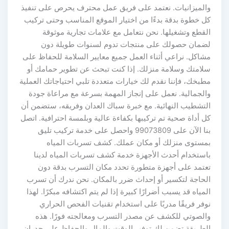
والميزانيات. نعتمد على فريق عمل محترف يحرص على تنفيذ
كل خطوة بدقة بدءًا من اختيار الموقع المناسب وحتى تركيب
القطع وتشغيلها. نحن نتعامل مع علامات تجارية موثوقة
لضمان حصولك على منتجات تدوم لسنوات طويلة دون
مشاكل. نراعي أثناء العمل جميع معايير السلامة للحفاظ على
سلامتك وسلامة منزلك. إذا كنت تبحث عن تطوير حمامك أو
مطبخك، فإننا نقدم لك خيارات متعددة تلبي احتياجاتك العملية
والجمالية. نعمل على إنجاز المهمة بسرعة مع مراعاة جودة
التشطيب النهائية. مع خبرة سباك العدان وفريقه، ستضمن أن
كل أداة صحية تم تركيبها بكفاءة عالية وبلمسة احترافية. اتصل
بنا الآن على 99073809 واحصل على خدمة تركيب تليق
بمستوى منزلك أو مكان عملك. كشف تسربات المياه
باستخدام أحدث الأجهزة خدمة كشف تسربات المياه لدينا
تعتمد على أجهزة متطورة تحدد مكان التسرب بدقة دون
الحاجة لتكسير أو إحداث ضرر بالمكان. نحن ندرك أن تسرب
المياه قد يسبب أضرارًا كبيرة إذا لم يتم اكتشافه مبكرًا. لهذا
نوفر فريقًا مدربًا على استخدام تقنيات الفحص الحراري
والصوتي للكشف عن مصدر التسرب ومعالجته فورًا. هذه
الطريقة تضمن لك توفير الوقت والمال والحفاظ على جدران