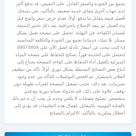
يجمع بين الجودة والسعر العادل. على النقيض، قد تدفع أكثر
لدى جهات أخرى مقابل خدمة ضعيفة. بالتأكيد، نحن نمنحك
أفضل قيمة مقابل ما تدفع. أولاً، نقدم عرض سعر واضح قبل
بدء العمل. ثم ننفذ الإصلاح باحترافية. بعد ذلك نختبر النتيجة
لضمان الكفاءة. في النهاية، تحصل على مضخة تعمل بشكل
ممتاز. بلا شك، خدماتنا تجمع بين الجودة والتكلفة المناسبة.
إذا كنت تبحث عن أسعار عادلة اتصل الآن على 99073809
لتحصل على الخدمة فوراً. نصائح للحفاظ على مضخة المياه
المنزلية بأفضل أداء الحفاظ على كفاءة المضخة يحتاج إلى
اتباع بعض النصائح البسيطة بشكل دوري. أولاً، تأكد من تنظيف
الفلاتر باستمرار. ثم افحص التوصيلات للتأكد من عدم وجود
تسريبات. بعد ذلك، تجنب تشغيل المضخة لفترات طويلة دون
توقف. علاوة على ذلك، قم بجدولة صيانة دورية مع فني
متخصص. تصليح مضخات لا يكفي وحده بل يجب أن تدعم ذلك
بالعناية اليومية. بالمقابل، إهمال هذه التعليمات قد يؤدي إلى
أعطال متكررة. بالتأكيد، الالتزام بالنصائح