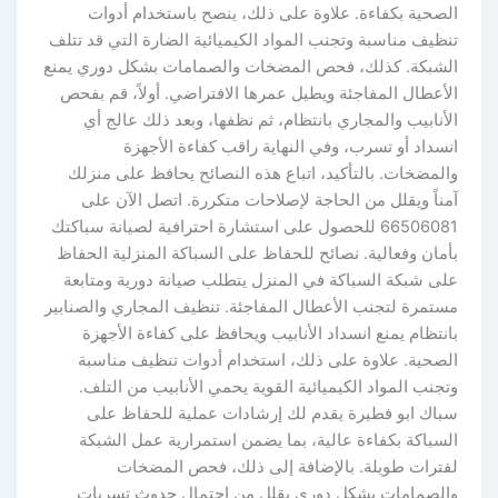
الصحية بكفاءة. علاوة على ذلك، ينصح باستخدام أدوات
تنظيف مناسبة وتجنب المواد الكيميائية الضارة التي قد تتلف
الشبكة. كذلك، فحص المضخات والصمامات بشكل دوري يمنع
الأعطال المفاجئة ويطيل عمرها الافتراضي. أولاً، قم بفحص
الأنابيب والمجاري بانتظام، ثم نظفها، وبعد ذلك عالج أي
انسداد أو تسرب، وفي النهاية راقب كفاءة الأجهزة
والمضخات. بالتأكيد، اتباع هذه النصائح يحافظ على منزلك
آمناً ويقلل من الحاجة لإصلاحات متكررة. اتصل الآن على
66506081 للحصول على استشارة احترافية لصيانة سباكتك
بأمان وفعالية. نصائح للحفاظ على السباكة المنزلية الحفاظ
على شبكة السباكة في المنزل يتطلب صيانة دورية ومتابعة
مستمرة لتجنب الأعطال المفاجئة. تنظيف المجاري والصنابير
بانتظام يمنع انسداد الأنابيب ويحافظ على كفاءة الأجهزة
الصحية. علاوة على ذلك، استخدام أدوات تنظيف مناسبة
وتجنب المواد الكيميائية القوية يحمي الأنابيب من التلف.
سباك ابو فطيرة يقدم لك إرشادات عملية للحفاظ على
السباكة بكفاءة عالية، بما يضمن استمرارية عمل الشبكة
لفترات طويلة. بالإضافة إلى ذلك، فحص المضخات
والصمامات بشكل دوري يقلل من احتمال حدوث تسربات