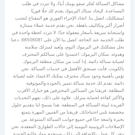
مشاكل السباكة تُعكر صفو يومك أبدًا، ولا تتردد في طلب
المساعدة. لإيجاد سباك اليرموك يقدم لك حلًا فوريًا
لمشكلتك، اتصل بنا. اتخاذ الإجراء الفوري هو المفتاح لتجنب
أضرار أكبر وتكاليف باهظة. نحن نقدم خدمة عملاء ممتازة
واستجابة سريعة بأسعار معقولة جدًا. لا تتردد لحظة واحدة في
طلب الخدمة عند الحاجة. اتصل بنا الآن على 66506081. دعنا
نحل مشكلتك في اليرموك اليوم، ونُعيد لمنزلك سلامته
وهدوئه. سكان اليرموك: اعتمدوا على سباككم المحترف
لصيانة سباكة دائمة. إذا كنت من سكان منطقة اليرموك
بالكويت، فأنت تستحق الأفضل في خدمات السباكة. نحن
نؤمن بأهمية وجود سباك محترف يمكنك الاعتماد عليه لصيانة
دائمة. نقدم لك خدمة سباكة تتميز بالجودة والموثوقية
المطلقة. فريقنا من السباكين المحترفين هو خيارك الأقرب
والأكثر كفاءة لحماية منزلك. علاوة على ذلك، نفهم التحديات
الفريدة لبيئة السباكة في المنطقة. هذا يسمح لنا بتقديم حلول
مخصصة تلبي احتياجاتك. فريقنا من الفنيين المهرة يتمتع
بخبرة واسعة جدًا في جميع جوانب السباكة المتنوعة. من
الإصلاحات الروتينية اليومية إلى حالات الطوارئ المعقدة، نحن
نتقن كل عمل. بالإضافة إلى ذلك، نستخدم مواد عالية الجودة