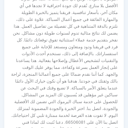
الأفضل بلا منازع. نُقدم لك جودة احترافية لا تجدها في أي
مكان آخر، بأسعار تنافسية. فريقنا يتميز بالخبرة الطويلة
والمهارة الفائقة في جميع أعمال السباكة. علاوة على ذلك،
نلتزم بالدقة المتناهية في كل تفصيلة من تفاصيل العمل. هذا
يضمن لك نتائج مثالية تدوم لسنوات طويلة دون مشاكل. نحن
نفخر بتقديم خدمة عملاء استثنائية تفوق توقعاتك دائمًا. كل
فرد في فريقنا ودود ومتعاون ومستعد للإجابة على جميع
استفساراتك. بالإضافة إلى ذلك، نستخدم أحدث الأدوات
والتقنيات لتشخيص الأعطال وإصلاحها بفعالية. هذا يساعدنا
على إنجاز العمل بسرعة وكفاءة، مما يوفر عليك الوقت
والجهد. كما أننا نقدم ضمانًا على جميع أعمالنا المنجزة، لراحة
بالك وثقتك في جودتنا. هدفنا هو أن نكون خيارك الأول دائمًا
عندما يتعلق الأمر بالسباكة. لا تضيع وقتك في البحث عن
سباكين غير مؤهلين قد يُسببون لك المزيد من المشاكل.
للحصول على خدمة سباك اليرموك التي تضمن لك الأفضلية
والجودة، اتصل بنا. اختر الخبرة والجودة المضمونة لمنزلك
اليوم. لا تفوت هذه الفرصة لخدمة ممتازة تلبي كل احتياجاتك.
اتصل بنا الآن على 66506081. دعنا نُثبت لك لماذا فني