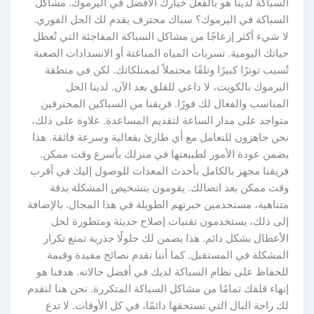
السباكة لدينا هو بالفعل خيارك الأفضل في اليرموك. مشاكل
السباكة في اليرموك؟ سباك محترف يقدم لك الحل الفوري.
لا شيء أكثر إزعاجًا من مشاكل السباكة المفاجئة التي تُعطل
حياتك اليومية. تسربات المياه المباغتة أو الانسدادات الصعبة
تُسبب توترًا كبيرًا وتلفًا محتملاً لممتلكاتك. لكن في منطقة
اليرموك بالكويت، لا داعي للقلق بعد الآن. لدينا الحل
المناسب والفعال لك فورًا. فريقنا من السباكين المحترفين
متواجد على مدار الساعة لتقديم المساعدة. علاوة على ذلك،
نحن جاهزون للتعامل مع أي طارئ بفعالية وسرعة فائقة. هذا
يضمن عودة الأمور لطبيعتها في منزلك بأسرع وقت ممكن.
فريقنا مجهز بالكامل بأحدث المعدات للوصول إليك في أقرب
وقت ممكن بعد اتصالك. يقومون بتشخيص المشكلة بدقة
متناهية، مستخدمين خبرتهم الطويلة في هذا المجال. بالإضافة
إلى ذلك، يستخدمون تقنيات إصلاح حديثة ومتطورة لحل
الأعطال بشكل دائم. هذا يضمن لك حلولًا جذرية تمنع تكرار
المشكلة في المستقبل. كما أننا نقدم نصائح مفيدة وقيمة
للحفاظ على نظام السباكة لديك في أفضل حالاته. هدفنا هو
إنهاء قلقك تمامًا من مشاكل السباكة المتكررة. نحن هنا لنقدم
لك راحة البال التي تستحقها دائمًا، في كل الأوقات. لا تدع