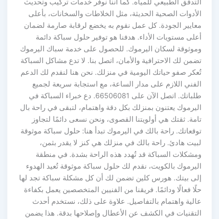
التدفق الطبيعي للمياه. كما أننا نوفر خدمات تركيب وتحديث
الأدوات الصحية الحديثة، مثل الخلاطات والسخانات، بأعلى
معايير الجودة. كل عمل نقوم به يخضع لرقابة صارمة لضمان
أعلى مستويات الأداء. هدفنا هو توفير حلول سباكة دائمة
وموثوقة لسكان اليرموك. للحصول على خدمة سباك اليرموك
تضمن لك الاحترافية والأمان، اتصل بنا. لا تدع مشاكل السباكة
تُعكر صفو حياتك اليومية في منزلك. نحن هنا لنقدم لك الدعم
الفني اللازم على مدار الساعة، مع استجابة سريعة لجميع
طلباتك. اتصل الآن على 66506081. دع خبراء السباكة في
اليرموك يعتنون بمنزلك بكل دقة واهتمام، لتبقى في راحة بال
تامة. ثقتك هي أولويتنا القصوى، ونحن نسعى دائمًا لتجاوز
توقعاتك. راحة بالك في اليرموك تبدأ هنا: حلول سباكة موثوقة
لبيت هادئ. راحة بالك في منزلك هي كنز لا يقدر بثمن،
ومشكلات السباكة قد تُهدد هذه الراحة بشدة. في منطقة
اليرموك بالكويت، نقدم لك حلول سباكة موثوقة تُعيد الهدوء
إلى بيتك. هورس كلين تضمن لك أن كل مشكلة سباكة تجد لها
حلًا فعالًا ودائمًا. فريقنا من الفنيين المتخصصين يعمل بكفاءة
عالية واهتمام بالتفاصيل. علاوة على ذلك، نستخدم أحدث
التقنيات في الكشف عن الأعطال وإصلاحها بدقة. هذا يضمن