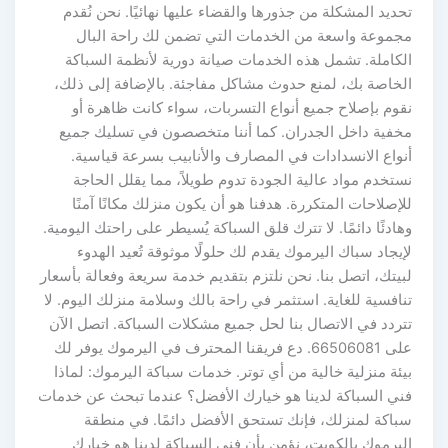
تحديد المشكلة من جذورها والقضاء عليها نهائيًا. نحن نُقدم
مجموعة واسعة من الخدمات التي تضمن لك راحة البال
الكاملة. تشمل هذه الخدمات صيانة دورية لأنظمة السباكة
الخاصة بك، لمنع حدوث مشاكل مفاجئة. بالإضافة إلى ذلك،
نقوم بإصلاح جميع أنواع التسربات، سواء كانت ظاهرة أو
مخفية داخل الجدران. كما أننا متخصصون في تسليك جميع
أنواع الانسدادات في المصارف والأنابيب بسرعة قياسية.
نستخدم مواد عالية الجودة تدوم طويلاً، مما يقلل الحاجة
للإصلاحات المتكررة. هدفنا هو أن يكون منزلك مكانًا آمنًا
وهادئًا دائمًا. لا تترك قلق السباكة يُسيطر على راحتك اليومية.
لإيجاد سباك اليرموك يقدم لك حلولًا موثوقة تُعيد الهدوء
لبيتك، اتصل بنا. نحن نلتزم بتقديم خدمة سريعة وفعالة بأسعار
تنافسية للغاية. استثمر في راحة بالك وسلامة منزلك اليوم. لا
تتردد في الاتصال بنا لحل جميع مشكلات السباكة. اتصل الآن
على 66506081. دع فريقنا المحترف في اليرموك يوفر لك
بيئة منزلية خالية من أي توتر. خدمات سباكة اليرموك: لماذا
فني السباكة لدينا هو خيارك الأفضل؟ عندما تبحث عن خدمات
سباكة لمنزلك، فإنك تستحق الأفضل دائمًا. في منطقة
اليرموك بالكويت، نؤمن بأن فني السباكة لدينا هو خيارك