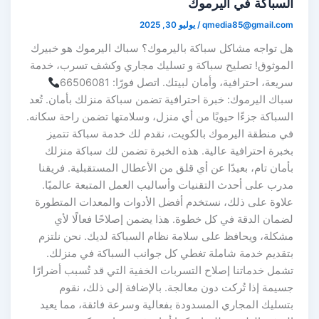
السباكة في اليرموك
qmedia85@gmail.com
/
يوليو 30, 2025
هل تواجه مشاكل سباكة باليرموك؟ سباك اليرموك هو خبيرك
الموثوق! تصليح سباكة و تسليك مجاري وكشف تسرب، خدمة
سريعة، احترافية، وأمان لبيتك. اتصل فورًا: 66506081
سباك اليرموك: خبرة احترافية تضمن سباكة منزلك بأمان. تُعد
السباكة جزءًا حيويًا من أي منزل، وسلامتها تضمن راحة سكانه.
في منطقة اليرموك بالكويت، نقدم لك خدمة سباكة تتميز
بخبرة احترافية عالية. هذه الخبرة تضمن لك سباكة منزلك
بأمان تام، بعيدًا عن أي قلق من الأعطال المستقبلية. فريقنا
مدرب على أحدث التقنيات وأساليب العمل المتبعة عالميًا.
علاوة على ذلك، نستخدم أفضل الأدوات والمعدات المتطورة
لضمان الدقة في كل خطوة. هذا يضمن إصلاحًا فعالًا لأي
مشكلة، ويحافظ على سلامة نظام السباكة لديك. نحن نلتزم
بتقديم خدمة شاملة تغطي كل جوانب السباكة في منزلك.
تشمل خدماتنا إصلاح التسربات الخفية التي قد تُسبب أضرارًا
جسيمة إذا تُركت دون معالجة. بالإضافة إلى ذلك، نقوم
بتسليك المجاري المسدودة بفعالية وسرعة فائقة، مما يعيد