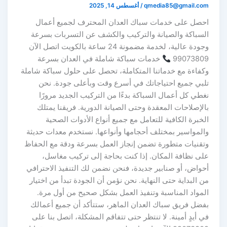
qmedia85@gmail.com
/
أغسطس 14, 2025
احصل على خدمات سباك العدان المحترف لجميع أعمال
السباكة والصيانة والتركيب والكشف عن التسربات بسرعة
وجودة عالية، لخدمة مضمونة 24 ساعة بالكويت اتصل الآن
99073809
خدمات سباكة شاملة في العدان بسرعة
وكفاءة مع خدماتنا المتكاملة، تحصل على حلول سباكة شاملة
تلبي جميع احتياجاتك في أسرع وقت وبأعلى جودة. نحن
نغطي كل أعمال السباكة بدءًا من التركيب الجديد مرورًا
بالإصلاحات المعقدة وحتى الصيانة الدورية. فريقنا يمتلك
الخبرة الكافية للتعامل مع جميع أنواع الأدوات الصحية
والمواسير بمختلف أحجامها وأنواعها. نستخدم معدات حديثة
وتقنيات متطورة تضمن إنجاز العمل بسرعة ودقة مع الحفاظ
على نظافة المكان. إذا كنت بحاجة إلى تركيب مغاسل،
أحواض، أو صنابير جديدة، فنحن نضمن لك التنفيذ الاحترافي
من البداية حتى النهاية. نحن نؤمن أن الجودة تبدأ من اختيار
المواد المناسبة وتنفيذ العمل بشكل صحيح من أول مرة.
بفضل فريق سباك العدان الماهر، ستتأكد أن جميع أعمالك
في أيدٍ أمينة. لا تنتظر حتى تتفاقم المشكلة، اتصل بنا على