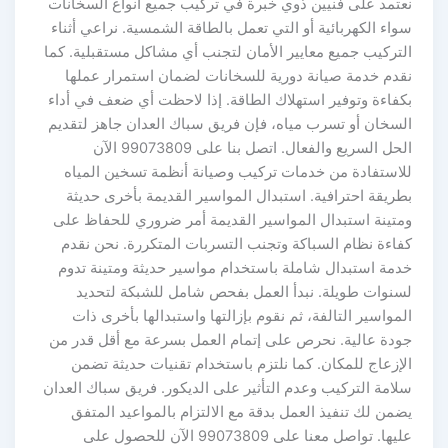
نعتمد على فنيين ذوي خبرة في تركيب جميع أنواع السخانات
سواء الكهربائية أو التي تعمل بالطاقة الشمسية. نراعي أثناء
التركيب جميع معايير الأمان لتجنب أي مشاكل مستقبلية. كما
نقدم خدمة صيانة دورية للسخانات لضمان استمرار عملها
بكفاءة وتوفير استهلاك الطاقة. إذا لاحظت أي ضعف في أداء
السخان أو تسرب مياه، فإن فريق سباك العدان جاهز لتقديم
الحل السريع والفعال. اتصل بنا على 99073809 الآن
للاستفادة من خدمات تركيب وصيانة أنظمة تسخين المياه
بطريقة احترافية. استبدال المواسير القديمة بأخرى حديثة
ومتينة استبدال المواسير القديمة أمر ضروري للحفاظ على
كفاءة نظام السباكة وتجنب التسربات المتكررة. نحن نقدم
خدمة استبدال شاملة باستخدام مواسير حديثة ومتينة تدوم
لسنوات طويلة. نبدأ العمل بفحص شامل للشبكة لتحديد
المواسير التالفة، ثم نقوم بإزالتها واستبدالها بأخرى ذات
جودة عالية. نحرص على إتمام العمل بسرعة مع أقل قدر من
الإزعاج للمكان. كما نلتزم باستخدام تقنيات حديثة تضمن
سلامة التركيب وعدم التأثير على الديكور. فريق سباك العدان
يضمن لك تنفيذ العمل بدقة مع الالتزام بالمواعيد المتفق
عليها. تواصل معنا على 99073809 الآن للحصول على