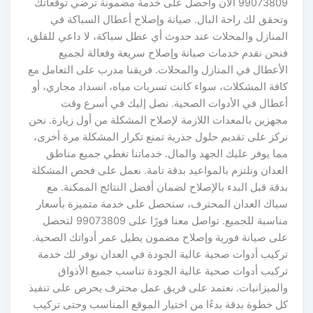
99073809 الآن واحصل على خدمة مضمونة ترضي توقعاتك
وتحقق لك راحة البال. صيانة وإصلاح أعطال السباكة في
المنازل والمحلات عند حدوث أي عطل سباكة، لا داعي للقلق،
فنحن نقدم خدمات صيانة وإصلاح سريعة وفعالة لجميع
الأعطال في المنازل والمحلات. فريقنا مدرب على التعامل مع
كافة المشكلات، سواء كانت تسربات مياه، انسداد مجاري، أو
أعطال في الأدوات الصحية. نصل إليك في أسرع وقت
مجهزين بالمعدات اللازمة لإصلاح المشكلة من أول زيارة. نحن
نركز على تقديم حلول جذرية تمنع تكرار المشكلة مرة أخرى،
مما يوفر عليك الجهد والمال. خدماتنا تغطي جميع مناطق
العدان ونلتزم بالمواعيد بدقة تامة. نعمل على فحص المشكلة
بدقة قبل البدء بالإصلاح لضمان أفضل النتائج الممكنة. مع
سباك العدان المحترف، ستحصل على خدمة متميزة بأسعار
مناسبة للجميع. تواصل معنا فورًا على 99073809 لتحصل
على صيانة فورية وإصلاح مضمون يطيل عمر أدواتك الصحية.
تركيب أدوات صحية عالية الجودة في العدان نوفر لك خدمة
تركيب أدوات صحية عالية الجودة تناسب جميع الأذواق
والميزانيات. نعتمد على فريق عمل محترف يحرص على تنفيذ
كل خطوة بدقة بدءًا من اختيار الموقع المناسب وحتى تركيب