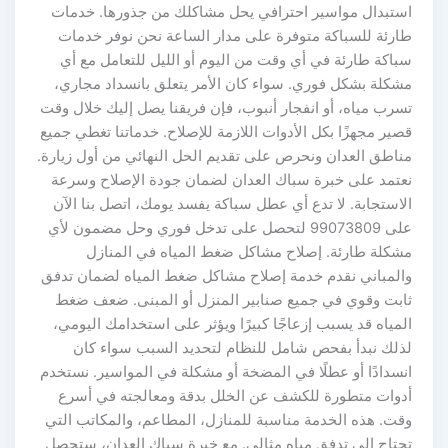
استبدال مواسير احترافي يحل مشاكلك من جذورها. خدمات
طارئة للسباكة متوفرة على مدار الساعة نحن نوفر خدمات
سباكة طارئة في أي وقت من اليوم أو الليل للتعامل مع أي
مشكلة بشكل فوري. سواء كان الأمر يتعلق بانسداد مجاري،
تسرب مياه، أو انفجار أنبوب، فإن فريقنا يصل إليك خلال وقت
قصير مجهزًا بكل الأدوات اللازمة للإصلاح. خدماتنا تغطي جميع
مناطق العدان ونحرص على تقديم الحل النهائي من أول زيارة.
نعتمد على خبرة سباك العدان لضمان جودة الإصلاح وسرعة
الاستجابة. لا تدع أي عطل سباكة يفسد يومك، اتصل بنا الآن
على 99073809 لتحصل على تدخل فوري وحل مضمون لأي
مشكلة طارئة. إصلاح مشاكل ضغط المياه في المنازل
والمباني نقدم خدمة إصلاح مشاكل ضغط المياه لضمان تدفق
ثابت وقوي في جميع صنابير المنزل أو المبنى. ضعف ضغط
المياه قد يسبب إزعاجًا كبيرًا ويؤثر على استخدامك اليومي،
لذلك نبدأ بفحص شامل للنظام لتحديد السبب سواء كان
انسدادًا أو عطلًا في المضخة أو مشكلة في المواسير. نستخدم
أدوات متطورة للكشف عن الخلل بدقة ومعالجته في أسرع
وقت. هذه الخدمة مناسبة للمنازل، المطاعم، والمكاتب التي
تحتاج إلى تدفق مياه مثالي. مع خبرة سباك العدان، ستحصل