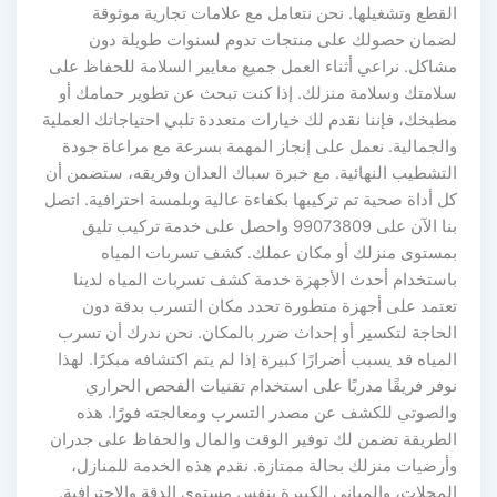
القطع وتشغيلها. نحن نتعامل مع علامات تجارية موثوقة
لضمان حصولك على منتجات تدوم لسنوات طويلة دون
مشاكل. نراعي أثناء العمل جميع معايير السلامة للحفاظ على
سلامتك وسلامة منزلك. إذا كنت تبحث عن تطوير حمامك أو
مطبخك، فإننا نقدم لك خيارات متعددة تلبي احتياجاتك العملية
والجمالية. نعمل على إنجاز المهمة بسرعة مع مراعاة جودة
التشطيب النهائية. مع خبرة سباك العدان وفريقه، ستضمن أن
كل أداة صحية تم تركيبها بكفاءة عالية وبلمسة احترافية. اتصل
بنا الآن على 99073809 واحصل على خدمة تركيب تليق
بمستوى منزلك أو مكان عملك. كشف تسربات المياه
باستخدام أحدث الأجهزة خدمة كشف تسربات المياه لدينا
تعتمد على أجهزة متطورة تحدد مكان التسرب بدقة دون
الحاجة لتكسير أو إحداث ضرر بالمكان. نحن ندرك أن تسرب
المياه قد يسبب أضرارًا كبيرة إذا لم يتم اكتشافه مبكرًا. لهذا
نوفر فريقًا مدربًا على استخدام تقنيات الفحص الحراري
والصوتي للكشف عن مصدر التسرب ومعالجته فورًا. هذه
الطريقة تضمن لك توفير الوقت والمال والحفاظ على جدران
وأرضيات منزلك بحالة ممتازة. نقدم هذه الخدمة للمنازل،
المحلات، والمباني الكبيرة بنفس مستوى الدقة والاحترافية.