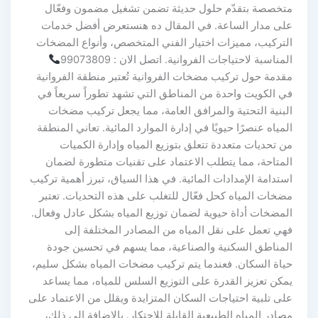
متخصصة بتقدّم حلول حديثة تضمن تشغيل مضمون وفعّال
على مدار الساعة. في المقال ده هنستعرض أفضل خدمات
التركيب، مميزات اختيار الفني المتخصص، وأنواع المضخات
المناسبة لاحتياجات الفروانية. اتصل الان : 99073809
مقدمة حول تركيب مضخات الفروانية تُعتبر منطقة الفروانية
في الكويت واحدة من المناطق التي تشهد تطوراً سريعاً في
البنية التحتية والمرافق العامة، مما يجعل تركيب مضخات
المياه عنصرًا حيويًا في إدارة الموارد المائية. تعاني المنطقة
من تحديات متعددة تتعلق بتوزيع المياه وإدارة الكميات
المتاحة، مما يتطلب الاعتماد على تقنيات متطورة لضمان
استدامة الإمدادات المائية. في هذا السياق، تبرز أهمية تركيب
مضخات المياه كحل فعّال للتغلب على هذه التحديات. تعتبر
المضخات أداة حيوية لضمان توزيع المياه بشكل عادل وفعال.
فهي تعمل على نقل المياه من المصادر المختلفة إلى
المناطق السكنية والصناعية، مما يسهم في تحسين جودة
حياة السكان. فعندما يتم تركيب مضخات المياه بشكل سليم،
يمكن تعزيز القدرة على التوزيع السلس للمياه، مما يساعد
على تلبية احتياجات السكان المتزايدة ويقلل من الاعتماد على
مصادر المياه الطبيعية القابلة للاحتكار. بالإضافة إلى ذلك،