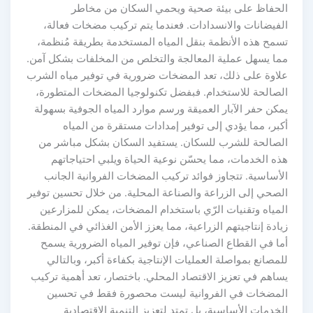
الحفاظ على بيئة صحية ويحمي السكان من مخاطر
الفيضانات والانسدادات. فعندما يتم تركيب مضخات فعالة،
تسمح هذه الأنظمة بنقل المياه المستخدمة بطريقة مُنظمة،
مما يسهل عملية المعالجة والتخلص من المخلفات بشكل آمن.
علاوة على ذلك، تعد المضخات ضرورية في توفير مياه الشرب
الصالحة للاستخدام. فبفضل تكنولوجيا المضخات المتطورة،
يمكن حفر الآبار العميقة ورسم موارد المياه الجوفية بسهولة
أكبر، مما يؤدي إلى توفير إمدادات مستقرة من المياه
الصالحة للشرب للسكان. يستفيد السكان بشكل مباشر من
هذه الخدمات، مما يحسّن نوعية الحياة ويلبي احتياجاتهم
الأساسية. تتجاوز فوائد تركيب المضخات الفروانية الجانب
الصحي إلى الزراعة والصناعة المحلية. من خلال تحسين توفير
المياه وتقنيات الرّي باستخدام المضخات، يمكن للمزارعين
زيادة إنتاجيتهم الزراعية، مما يعزز الأمن الغذائي في المنطقة.
أما في القطاع الصناعي، فإن توفير المياه الضرورية يسمح
للمصانع بمواصلة العمليات الإنتاجية بكفاءة أكبر، وبالتالي
يساهم في تعزيز الاقتصاد المحلي. باختصار، تعد أهمية تركيب
المضخات في الفروانية ليست محصورة فقط في تحسين
الخدمات الأساسية، بل تمتد لتعزيز التنمية الاقتصادية