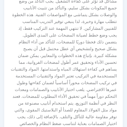
مشاكل قد تؤثر على كفاءة التشغيل. يجب التأكد من وضع
جميع المكونات بشكل سليم، والتأكد من تثبيت الأنابيب
والوصلات بشكل يتماشى مع المواصفات الفنية. هذه الخطوة
تتطلب مهارة وخبرة، لذا ينبغي توفير التدريب المناسب
للفنيين المشاركين. لا تنتهي المهمة عند التركيب فقط، إذ
يجب وضع خطط لصيانة المضخات على المدى الطويل.
يتضمن ذلك فحصًا دوريًا للمضخات، للتأكد من أداء النظام
بشكل صحيح ولتشخيص أي عطل محتمل قبل أن يصبح
مشكلة كبيرة. بإتباع هذه الخطوات والمعايير، يمكن ضمان
تحسين الأداء وتحقيق عمر أطول لمضخات الفروانية، مما
يساهم في كفاءة استهلاك المياه واستدامتها. المواد والتقنيات
المستخدمة في التركيب تعتبر المواد والتقنيات المستخدمة
في تركيب المضخات محوراً أساسياً لضمان كفاءتها وطول
عمرها الافتراضي. يلعب اختيار الأنابيب والصمامات ومعدات
التحكم دوراً مهماً في تحقيق الأداء المطلوب للمضخات. فعند
النظر في أنظمة التوزيع، يتم استخدام أنابيب مصنوعة من
مواد مثل الفولاذ المقاوم للصدأ أو البلاستيك المقوى، والتي
توفر مقاومة عالية للتآكل والتلف. بالإضافة إلى ذلك، يجب
اختيار الصمامات بعناية لتناسب ضغط النظام والخصائص