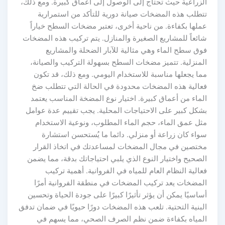
الزراعية حيث تحتاج إلى الوصول إلى أعماق كبيرة. ومع ذلك،
تتطلب هذه المضخات صيانة دورية للتأكد من استمرارية
عملها بكفاءة. من ناحية أخرى، تعتبر مضخات السطح خياراً
شائعاً للمشاريع الصغيرة والمنازل. يتم تركيب هذه المضخات
فوق سطح الماء وهي مثالية للآبار الضحلة والمشاريع
المنزلية. تتميز مضخات السطح بسهولة التركيب والصيانة،
مما يجعلها مناسبة للاستخدام اليومي. ومع ذلك، قد تكون
فعالية هذه المضخات محدودة في الحالة التي تتطلب ضخ
الماء من أعماق كبيرة. اختيار نوع المضخة المناسب يعتمد
بشكل كبير على الاحتياجات المحلية. يجب تقييم عدة عوامل
مثل عمق الماء، حجم الماء المطلوب، ونوعية الاستخدام
سواء كان زراعة أو منزلي. دائما ما يُستحسن استشارة
مختصين في مجال المضخات لمساعدتك في اتخاذ القرار
الصحيح واختيار النوع الذي يلبي احتياجاتك بدقة، مما يضمن
فعالية النظام العام للمياه في الفروانية. أهمية تركيب
المضخات يعد تركيب المضخات في منطقة الفروانية أمرًا
أساسيًا يمكن أن يؤثر تأثيرًا كبيرًا على جودة الحياة وتحسين
البنية التحتية. تلعب هذه المضخات دورًا حيويًا في ضمان تدفق
المياه بكفاءة ضمن نظم الصرف الصحي، مما يسهم في