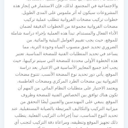
والاجتماعية في المجتمع. لذلك، فإن الاستثمار في إنجاز هذه
المشروعات سيكون له أثر ملموس على المدى الطويل.
خطوات تركيب مضخات الفروانية تتطلب عملية تركيب
مضخات الفروانية مجموعة من الخطوات الدقيقة لضمان
الأداء الفعال والمستدام. تبدأ هذه العملية بإجراء دراسة شاملة
للموقع، حيث يجب تقييم العوامل البيئية والمائية. من
الضروري تحديد عمق منسوب المياه وجودة التربة، مما
يساعد في تحديد المتطلبات الفنية للمضخة المناسبة. تعتبر
هذه الخطوة الأولى محددة للمضخة التي سيتم تركيبها، حيث
يجب أخذ جميع المعايير الأساسية في الاعتبار. بعد دراسة
الموقع، يأتي دور تحديد نوع المضخة الأنسب. تتنوع مضخات
الفروانية بين مضخات الطرد المركزي ومضخات الغاطسة،
ويعتمد الاختيار على متطلبات النظام المائي. من المهم أن
تكون هناك توافق بين الخصائص الفنية للمضخة وظروف
الموقع. ينبغي على المهندسين والفنيين أيضًا التحقق من
ميزانية التركيب والتكاليف المرتبطة بالصيانة المستقبلية. عند
تحديد النوع المناسب، تبدأ إجراءات التركيب الفعلية. يتطلب
ذلك تجهيز الموقع وتنظيفه، ومراعاة دقة التركيب لتجنب أي