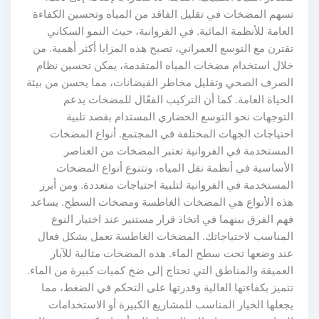
تسهم المضخات في تقليل الفاقد من المياه وتحسين الكفاءة
العامة للأنظمة المائية. في الفروانية، حيث النمو السكاني
تقترن مع التوسع العمراني، تصبح هذه المزايا أكثر أهمية. من
خلال استخدام مضخات المياه المتقدمة، يمكن تحسين نظام
الصرف الصحي وتقليل مخاطر الفيضانات، مما يحسن من بيئة
الحياة العامة. كما أن التركيب الفعّال للمضخات يدعم
التوجهات نحو التوسع الحضاري المستدام بقصد تلبية
احتياجات الجهات المختلفة في المجتمع. أنواع المضخات
المستخدمة في الفروانية تعتبر المضخات من العناصر
الأساسية في أنظمة نقل المياه، وتتنوع أنواع المضخات
المستخدمة في الفروانية لتلبية احتياجات متعددة. ومن أبرز
هذه الأنواع هي المضخات الغاطسة ومضخات السطح. يساعد
فهم الفرق بينهما في اتخاذ قرار مستنير عند اختيار النوع
المناسب لاحتياجاتك. المضخات الغاطسة تعمل بشكل فعال
عند وضعها تحت سطح الماء. هذه المضخات مثالية للآبار
العميقة والمناطق التي تحتاج إلى ضخ كميات كبيرة من الماء.
تتميز بكفاءتها العالية وقدرتها على التحكم في الضغط، مما
يجعلها الخيار المناسب للمشاريع الكبيرة أو الاستخدامات