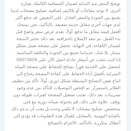
نوضح السعر منذ البداية لضمان الشفافية الكاملة. بعبارة
أخرى، لا توجد مفاجآت أو تكاليف إضافية. تصليح مضخات لدينا
يجمع بين الجودة والسعر العادل. على النقيض، قد تدفع أكثر
لدى جهات أخرى مقابل خدمة ضعيفة. بالتأكيد، نحن نمنحك
أفضل قيمة مقابل ما تدفع. أولاً، نقدم عرض سعر واضح قبل
بدء العمل. ثم ننفذ الإصلاح باحترافية. بعد ذلك نختبر النتيجة
لضمان الكفاءة. في النهاية، تحصل على مضخة تعمل بشكل
ممتاز. بلا شك، خدماتنا تجمع بين الجودة والتكلفة المناسبة.
إذا كنت تبحث عن أسعار عادلة اتصل الآن على 99073809
لتحصل على الخدمة فوراً. نصائح للحفاظ على مضخة المياه
المنزلية بأفضل أداء الحفاظ على كفاءة المضخة يحتاج إلى
اتباع بعض النصائح البسيطة بشكل دوري. أولاً، تأكد من تنظيف
الفلاتر باستمرار. ثم افحص التوصيلات للتأكد من عدم وجود
تسريبات. بعد ذلك، تجنب تشغيل المضخة لفترات طويلة دون
توقف. علاوة على ذلك، قم بجدولة صيانة دورية مع فني
متخصص. تصليح مضخات لا يكفي وحده بل يجب أن تدعم ذلك
بالعناية اليومية. بالمقابل، إهمال هذه التعليمات قد يؤدي إلى
أعطال متكررة. بالتأكيد، الالتزام بالنصائح