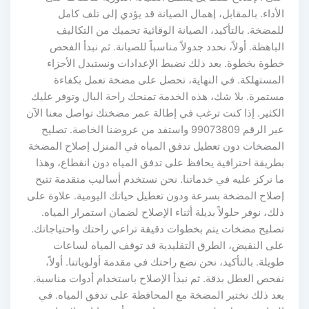
الأداء. بالمقابل، إهمال الصيانة قد يؤدي إلى تلف كامل
للمضخة. بالتأكيد، الصيانة الوقائية تحميك من التكاليف
الباهظة. أولاً، نحدد جدولاً مناسباً للصيانة. ثم نبدأ الفحص
خطوة بخطوة. بعد ذلك نضبط الإعدادات ونستبدل الأجزاء
المستهلكة. في النهاية، تحصل على مضخة تعمل بكفاءة
مستمرة. بلا شك، هذه الخدمة تمنحك راحة البال وتوفر عليك
الكثير. إذا كنت ترغب في إطالة عمر مضختك تواصل معنا الآن
عبر الرقم 99073809 واستفد من عروضنا الخاصة. تصليح
المضخات دون تعطيل تدفق المياه في المنزل إصلاح المضخة
بطريقة احترافية يحافظ على تدفق المياه دون انقطاع، وهذا
ما نركز عليه في خدماتنا. نحن نستخدم أساليب متقدمة تتيح
إصلاح المضخة بسرعة ودون تعطيل حياتك اليومية. علاوة على
ذلك، نوفر حلولاً بديلة أثناء الإصلاح لضمان استمرار المياه.
تصليح مضخات يتم بخطوات دقيقة تراعي راحتك واحتياجاتك.
على النقيض، الطرق التقليدية قد توقف المياه لساعات
طويلة. بالتأكيد، نحن نضع راحتك في مقدمة أولوياتنا. أولاً،
نفحص العطل بدقة. ثم نبدأ الإصلاح باستخدام أدوات مناسبة.
بعد ذلك نختبر المضخة مع المحافظة على تدفق المياه. في