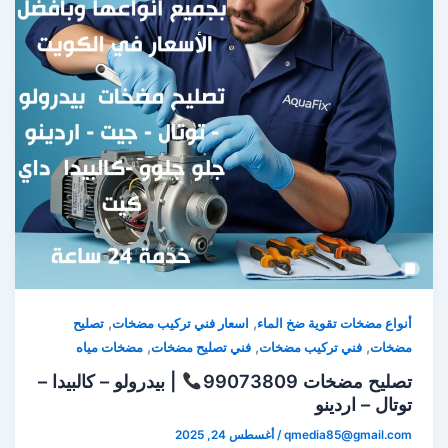
,
,
أنواع مضخات تقوية ضخ الماء
اسعار فني تركيب مضخات
تصليح
,
,
,
مضخات
فني تركيب مضخات
فني تصليح مضخات
مضخات مياه
تصليح مضخات 99073809
| بيدرولو – كالبيدا –
توتال – اردينو
qmedia85@gmail.com
/
أغسطس 24, 2025