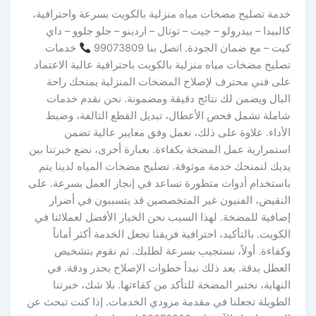
خدمة تصليح مضخات مياه منزلية بالكويت بسرعة واحترافية،
كالبيدا – بيدرولو – جيت – توتال – اردينو – جلو جلوو – داي
كيت – مع ضمان الجودة. اتصل بنا 99073809
خدمات
تصليح مضخات مياه منزلية بالكويت باحترافية عالية الاعتماد
على فني محترف لإصلاح المضخات المنزلية يمنحك راحة
البال ويضمن لك نتائج دقيقة ومضمونة. نحن نقدم خدمات
شاملة تشمل فحص الأعطال، تبديل القطع التالفة، وضبط
الأداء. علاوة على ذلك، نعمل وفق معايير عالية تضمن
استمرارية عمل المضخة بكفاءة. بعبارة أخرى، نضع خبرتنا بين
يديك لنمنحك خدمة موثوقة. تصليح مضخات المياه لدينا يتم
باستخدام أدوات متطورة تساعد في إنجاز العمل بسرعة. على
النقيض، الفنيون غير المتخصصين قد يتسببون في أضرار
إضافية للمضخة. لهذا السبب نحن الخيار الأفضل لعملائنا في
الكويت. بالتأكيد، احترافية فريقنا تجعل الخدمة أكثر أماناً
وكفاءة. أولاً، نستجيب بسرعة لطلبك. ثم نقوم بتشخيص
العطل بدقة. بعد ذلك نبدأ خطوات الإصلاح بحذر ودقة. في
النهاية، نختبر المضخة للتأكد من كفاءتها. بلا شك، خبرتنا
الطويلة تجعلنا في مقدمة مزودي الخدمات. إذا كنت تبحث عن