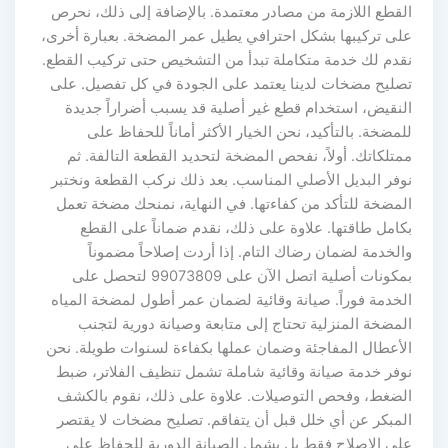
القطع اللازمة من مصادر معتمدة. بالإضافة إلى ذلك، نحرص
على تركيبها بشكل احترافي يطيل عمر المضخة. بعبارة أخرى،
نقدم لك خدمة متكاملة تبدأ من التشخيص حتى تركيب القطع.
تصليح مضخات لدينا يعتمد على الجودة في كل تفصيل. على
النقيض، استخدام قطع غير أصلية قد يسبب أضراراً جديدة
للمضخة. بالتأكيد، نحن الخيار الأكثر أماناً للحفاظ على
ممتلكاتك. أولاً، نفحص المضخة لتحديد القطعة التالفة. ثم
نوفر البديل الأصلي المناسب. بعد ذلك نركب القطعة ونختبر
المضخة للتأكد من كفاءتها. في النهاية، نمنحك مضخة تعمل
بكامل طاقتها. علاوة على ذلك، نقدم ضماناً على القطع
والخدمة لضمان رضاك التام. إذا أردت إصلاحاً مضموناً
بمكونات أصلية اتصل الآن على 99073809 لتحصل على
الخدمة فوراً. صيانة وقائية لضمان عمر أطول لمضخة المياه
المضخة المنزلية تحتاج إلى متابعة وصيانة دورية لتجنب
الأعطال المفاجئة وضمان عملها بكفاءة لسنوات طويلة. نحن
نوفر خدمة صيانة وقائية شاملة تشمل تنظيف الفلاتر، ضبط
الضغط، وفحص التوصيلات. علاوة على ذلك، نقوم بالكشف
المبكر عن أي خلل قبل أن يتفاقم. تصليح مضخات لا يقتصر
على الإصلاح فقط بل يشمل الصيانة الدورية للحفاظ على