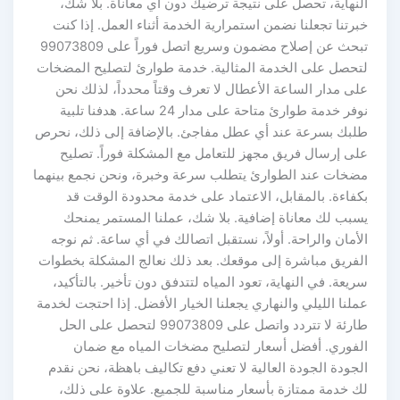
النهاية، تحصل على نتيجة ترضيك دون أي معاناة. بلا شك،
خبرتنا تجعلنا نضمن استمرارية الخدمة أثناء العمل. إذا كنت
تبحث عن إصلاح مضمون وسريع اتصل فوراً على 99073809
لتحصل على الخدمة المثالية. خدمة طوارئ لتصليح المضخات
على مدار الساعة الأعطال لا تعرف وقتاً محدداً، لذلك نحن
نوفر خدمة طوارئ متاحة على مدار 24 ساعة. هدفنا تلبية
طلبك بسرعة عند أي عطل مفاجئ. بالإضافة إلى ذلك، نحرص
على إرسال فريق مجهز للتعامل مع المشكلة فوراً. تصليح
مضخات عند الطوارئ يتطلب سرعة وخبرة، ونحن نجمع بينهما
بكفاءة. بالمقابل، الاعتماد على خدمة محدودة الوقت قد
يسبب لك معاناة إضافية. بلا شك، عملنا المستمر يمنحك
الأمان والراحة. أولاً، نستقبل اتصالك في أي ساعة. ثم نوجه
الفريق مباشرة إلى موقعك. بعد ذلك نعالج المشكلة بخطوات
سريعة. في النهاية، تعود المياه لتتدفق دون تأخير. بالتأكيد،
عملنا الليلي والنهاري يجعلنا الخيار الأفضل. إذا احتجت لخدمة
طارئة لا تتردد واتصل على 99073809 لتحصل على الحل
الفوري. أفضل أسعار لتصليح مضخات المياه مع ضمان
الجودة الجودة العالية لا تعني دفع تكاليف باهظة، نحن نقدم
لك خدمة ممتازة بأسعار مناسبة للجميع. علاوة على ذلك،