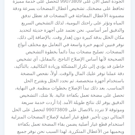
الجودة اتصل الآن على 99073809 لتحصل على خدمة مميزة
تحافظ على مضختك. تشخيص أعطال المضخات بسرعة ودقة
مضمونة الأعطال المفاجئة في المضخات قد تعطل تدفق
المياه وتؤثر على راحتك اليومية، لذلك التشخيص السريع
والدقيق أمر أساسي. نحن نعتمد على أجهزة حديثة لتحديد
مكان الخلل بدقة كبيرة دون إهدار وقت. بالإضافة إلى ذلك،
نوفر فنيين لديهم خبرة واسعة في التعامل مع مختلف أنواع
المضخات. تصليح مضخات يبدأ دائماً بخطوة التشخيص
الصحيحة لأنها أساس الإصلاح الناجح. بالمقابل، أي تشخيص
خاطئ قد يؤدي إلى تكرار المشكلة وزيادة التكاليف. بالتأكيد،
دقة عملنا توفر عليك المال والوقت. أولاً، نفحص المضخة
باستخدام أجهزة متخصصة. ثم نحدد الخلل ونقترح الحل
المناسب. بعد ذلك نبدأ الإصلاح بخطوات منظمة. في النهاية،
تحصل على مضخة تعمل بكفاءة عالية. بلا شك، التشخيص
الدقيق يوفر لك نتائج طويلة الأمد. إذا أردت خدمة سريعة
وموثوقة لا تتردد بالاتصال على 99073809 لتحصل على الحل
المثالي دون تأخير. قطع غيار أصلية لإصلاح المضخات المنزلية
استخدام قطع غيار أصلية يضمن بقاء المضخة تعمل بكفاءة
ويحميها من الأعطال المتكررة. لهذا السبب نحن نوفر جميع