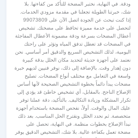
ودقة. في النهاية، نختبر المضخة للتأكد من كفاءتها. بلا
شك، خبرتنا الطويلة تجعلنا في مقدمة مزودي الخدمات.
إذا كنت تبحث عن الجودة اتصل الآن على 99073809
لتحصل على خدمة مميزة تحافظ على مضختك. تشخيص
أعطال المضخات بسرعة ودقة مضمونة الأعطال المفاجئة
في المضخات قد تعطل تدفق المياه وتؤثر على راحتك
اليومية، لذلك التشخيص السريع والدقيق أمر أساسي. نحن
نعتمد على أجهزة حديثة لتحديد مكان الخلل بدقة كبيرة
دون إهدار وقت. بالإضافة إلى ذلك، نوفر فنيين لديهم خبرة
واسعة في التعامل مع مختلف أنواع المضخات. تصليح
مضخات يبدأ دائماً بخطوة التشخيص الصحيحة لأنها أساس
الإصلاح الناجح. بالمقابل، أي تشخيص خاطئ قد يؤدي إلى
تكرار المشكلة وزيادة التكاليف. بالتأكيد، دقة عملنا توفر
عليك المال والوقت. أولاً، نفحص المضخة باستخدام أجهزة
متخصصة. ثم نحدد الخلل ونقترح الحل المناسب. بعد ذلك
نبدأ الإصلاح بخطوات منظمة. في النهاية، تحصل على
مضخة تعمل بكفاءة عالية. بلا شك، التشخيص الدقيق يوفر