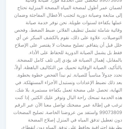
99073809 لتحصل على الخدمة فوراً. صيانة وقائية
لضمان عمر أطول لمضخة المياه المضخة المنزلية تحتاج
إلى متابعة وصيانة دورية لتجنب الأعطال المفاجئة وضمان
عملها بكفاءة لسنوات طويلة. نحن نوفر خدمة صيانة
وقائية شاملة تشمل تنظيف الفلاتر، ضبط الضغط، وفحص
التوصيلات. علاوة على ذلك، نقوم بالكشف المبكر عن أي
خلل قبل أن يتفاقم. تصليح مضخات لا يقتصر على الإصلاح
فقط بل يشمل الصيانة الدورية للحفاظ على الأداء.
بالمقابل، إهمال الصيانة قد يؤدي إلى تلف كامل للمضخة.
بالتأكيد، الصيانة الوقائية تحميك من التكاليف الباهظة. أولاً،
نحدد جدولاً مناسباً للصيانة. ثم نبدأ الفحص خطوة بخطوة.
بعد ذلك نضبط الإعدادات ونستبدل الأجزاء المستهلكة. في
النهاية، تحصل على مضخة تعمل بكفاءة مستمرة. بلا شك،
هذه الخدمة تمنحك راحة البال وتوفر عليك الكثير. إذا كنت
ترغب في إطالة عمر مضختك تواصل معنا الآن عبر الرقم
99073809 واستفد من عروضنا الخاصة. تصليح المضخات
دون تعطيل تدفق المياه في المنزل إصلاح المضخة
بطريقة احترافية يحافظ على تدفق المياه دون انقطاع،