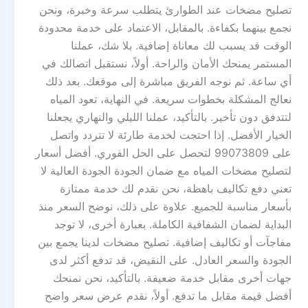
تصليح مضخات عند الطوارئ يتطلب سرعة وخبرة، ونحن
نجمع بينهما بكفاءة. بالمقابل، الاعتماد على خدمة محدودة
الوقت قد يسبب لك معاناة إضافية. بلا شك، عملنا
المستمر يمنحك الأمان والراحة. أولاً، نستقبل اتصالك في
أي ساعة. ثم نوجه الفريق مباشرة إلى موقعك. بعد ذلك
نعالج المشكلة بخطوات سريعة. في النهاية، تعود المياه
لتتدفق دون تأخير. بالتأكيد، عملنا الليلي والنهاري يجعلنا
الخيار الأفضل. إذا احتجت لخدمة طارئة لا تتردد واتصل
على 99073809 لتحصل على الحل الفوري. أفضل أسعار
لتصليح مضخات المياه مع ضمان الجودة الجودة العالية لا
تعني دفع تكاليف باهظة، نحن نقدم لك خدمة ممتازة
بأسعار مناسبة للجميع. علاوة على ذلك، نوضح السعر منذ
البداية لضمان الشفافية الكاملة. بعبارة أخرى، لا توجد
مفاجآت أو تكاليف إضافية. تصليح مضخات لدينا يجمع بين
الجودة والسعر العادل. على النقيض، قد تدفع أكثر لدى
جهات أخرى مقابل خدمة ضعيفة. بالتأكيد، نحن نمنحك
أفضل قيمة مقابل ما تدفع. أولاً، نقدم عرض سعر واضح