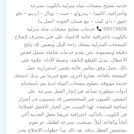
خدمة تصليح مضخات مياه منزلية بالكويت بسرعة
واحترافية، كالبيدا – بيدرولو – جيت – توتال – اردينو – جلو
جلوو – داي كيت – مع ضمان الجودة. اتصل بنا
99073809
خدمات تصليح مضخات مياه منزلية
بالكويت باحترافية عالية الاعتماد على فني محترف لإصلاح
المضخات المنزلية يمنحك راحة البال ويضمن لك نتائج
دقيقة ومضمونة. نحن نقدم خدمات شاملة تشمل فحص
الأعطال، تبديل القطع التالفة، وضبط الأداء. علاوة على
ذلك، نعمل وفق معايير عالية تضمن استمرارية عمل
المضخة بكفاءة. بعبارة أخرى، نضع خبرتنا بين يديك لنمنحك
خدمة موثوقة. تصليح مضخات المياه لدينا يتم باستخدام
أدوات متطورة تساعد في إنجاز العمل بسرعة. على
النقيض، الفنيون غير المتخصصين قد يتسببون في أضرار
إضافية للمضخة. لهذا السبب نحن الخيار الأفضل لعملائنا
في الكويت. بالتأكيد، احترافية فريقنا تجعل الخدمة أكثر
أماناً وكفاءة. أولاً، نستجيب بسرعة لطلبك. ثم نقوم
بتشخيص العطل بدقة. بعد ذلك نبدأ خطوات الإصلاح بحذر