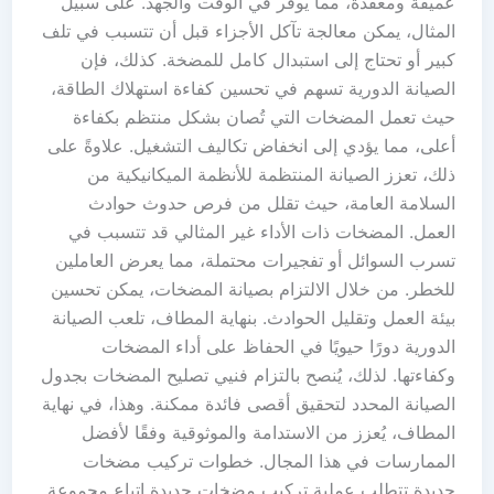
عميقة ومعقدة، مما يوفر في الوقت والجهد. على سبيل
المثال، يمكن معالجة تآكل الأجزاء قبل أن تتسبب في تلف
كبير أو تحتاج إلى استبدال كامل للمضخة. كذلك، فإن
الصيانة الدورية تسهم في تحسين كفاءة استهلاك الطاقة،
حيث تعمل المضخات التي تُصان بشكل منتظم بكفاءة
أعلى، مما يؤدي إلى انخفاض تكاليف التشغيل. علاوةً على
ذلك، تعزز الصيانة المنتظمة للأنظمة الميكانيكية من
السلامة العامة، حيث تقلل من فرص حدوث حوادث
العمل. المضخات ذات الأداء غير المثالي قد تتسبب في
تسرب السوائل أو تفجيرات محتملة، مما يعرض العاملين
للخطر. من خلال الالتزام بصيانة المضخات، يمكن تحسين
بيئة العمل وتقليل الحوادث. بنهاية المطاف، تلعب الصيانة
الدورية دورًا حيويًا في الحفاظ على أداء المضخات
وكفاءتها. لذلك، يُنصح بالتزام فنيي تصليح المضخات بجدول
الصيانة المحدد لتحقيق أقصى فائدة ممكنة. وهذا، في نهاية
المطاف، يُعزز من الاستدامة والموثوقية وفقًا لأفضل
الممارسات في هذا المجال. خطوات تركيب مضخات
جديدة تتطلب عملية تركيب مضخات جديدة اتباع مجموعة