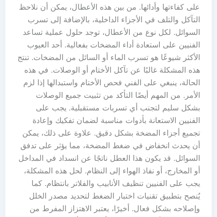
على كفاءتها وأدائها. من بين هذه الأعطال، يمكن أن نلاحظ
التآكل والتلف في الأجزاء الداخلية، بالإضافة إلى تسرب
السوائل. لكل نوع من الأعطال، توجد حلول عملية تساعد
الفنيين على استعادة أداء المضخات بفعالية. أحد العيوب
الأكثر شيوعًا هو تسرب الماء أو السائل من المضخات. تنتج
هذه المشكلة غالبًا عن تآكل الأختام أو الوصلات. في هذه
الحالة، ينبغي على الفني فحص الأختام واستبدالها إذا لزم
الأمر. من المهم أيضًا التأكد من تثبيت جميع الوصلات
بشكل سليم لتجنب أي تسربات مستقبلية. يجب على
الفنيين الاستعانة بأدوات مناسبة لضمان تفكيك وإعادة
تجميع أجزاء المضخة بشكل دقيق. علاوة على ذلك، يمكن
أن يحدث انخفاض في ضغط المضخة، مما يؤثر على تدفق
السوائل. قد يكون هذا العطل ناتجًا عن انسداد في المداخل
أو المخارج، أو نفاذ الهواء إلى النظام. لحل هذه المشكلة،
يجب على الفنيين تنظيف الأنابيب والفلاتر بانتظام. كما
يُنصح بتطبيق تقنيات اختبار الضغط لتحديد مصدر الخلل
وإصلاحه بشكل فعال. أخيرًا، يعتبر الاهتزاز المفرط من