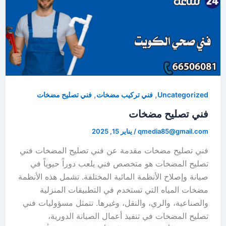
,
,
Uncategorized
فني تركيب مضخات
فني تصليح مضخات
فني تصليح مضخات
qmedia85@gmail.com
/
يناير 15, 2025
فني تصليح مضخات مقدمة عن فني تصليح المضخات فني
تصليح المضخات هو متخصص فني يلعب دوراً حيوياً في
صيانة وإصلاح الأنظمة المائية المختلفة. تشمل هذه الأنظمة
مضخات المياه التي تستخدم في التطبيقات المنزلية
والصناعية، والري، والنقل، وغيرها. تتمثل مسؤوليات فني
تصليح المضخات في تنفيذ أعمال الصيانة الدورية،