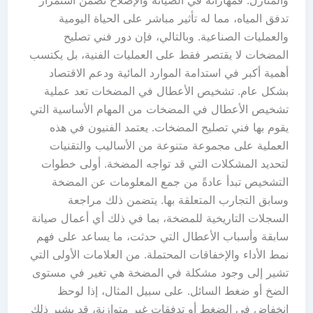
تدفق المياه، مما له تأثير مباشر على الحياة اليومية
والعمليات الصناعية. وبالتالي، فإن دور فني تصليح
المضخات لا يقتصر فقط على العمليات الفنية، بل يكتسب
أهمية أكبر في استدامة الموارد المائية ودعم الاقتصاد
بشكل عام. تشخيص الأعطال في المضخات تعد عملية
تشخيص الأعطال في المضخات من المهام الأساسية التي
يقوم بها فني تصليح المضخات. يعتمد الفنيون في هذه
العملية على مجموعة متنوعة من الأساليب والتقنيات
لتحديد المشكلات التي قد تواجه المضخة. أولى خطوات
التشخيص تبدأ عادةً من جمع المعلومات عن المضخة
وسابق التجارب المتعلقة بها. يتضمن ذلك مراجعة
السجلات التاريخية للمضخة، بما في ذلك أي أعمال صيانة
سابقة وأسباب الأعطال التي حدثت، ما يساعد على فهم
نمط الأداء والإخفاقات المحتملة. من العلامات الأولى التي
تشير إلى وجود مشكلة في المضخة هي تغير في مستوى
الضخ أو ضغط السائل. على سبيل المثال، إذا لوحظ
إنخفاض في الضغط أو تدفقات غير متوازنة، قد يشير ذلك