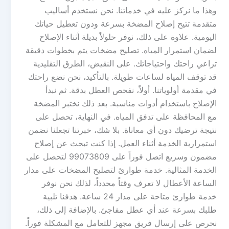
وهذا ما نركز عليه في خدماتنا. نحن نستخدم أساليب
متقدمة تتيح إصلاح المضخة بسرعة ودون تعطيل حياتك
اليومية. علاوة على ذلك، نوفر حلولاً بديلة أثناء الإصلاح
لضمان استمرار المياه. تصليح مضخات يتم بخطوات دقيقة
تراعي راحتك واحتياجاتك. على النقيض، الطرق التقليدية
قد توقف المياه لساعات طويلة. بالتأكيد، نحن نضع راحتك
في مقدمة أولوياتنا. أولاً، نفحص العطل بدقة. ثم نبدأ
الإصلاح باستخدام أدوات مناسبة. بعد ذلك نختبر المضخة
مع المحافظة على تدفق المياه. في النهاية، تحصل على
نتيجة ترضيك دون أي معاناة. بلا شك، خبرتنا تجعلنا نضمن
استمرارية الخدمة أثناء العمل. إذا كنت تبحث عن إصلاح
مضمون وسريع اتصل فوراً على 99073809 لتحصل على
الخدمة المثالية. خدمة طوارئ لتصليح المضخات على مدار
الساعة الأعطال لا تعرف وقتاً محدداً، لذلك نحن نوفر
خدمة طوارئ متاحة على مدار 24 ساعة. هدفنا تلبية
طلبك بسرعة عند أي عطل مفاجئ. بالإضافة إلى ذلك،
نحرص على إرسال فريق مجهز للتعامل مع المشكلة فوراً.