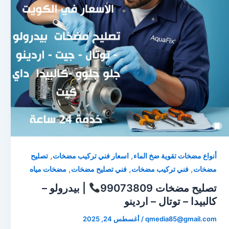
,
,
أنواع مضخات تقوية ضخ الماء
اسعار فني تركيب مضخات
تصليح
,
,
,
مضخات
فني تركيب مضخات
فني تصليح مضخات
مضخات مياه
تصليح مضخات 99073809
| بيدرولو –
كالبيدا – توتال – اردينو
qmedia85@gmail.com
/
أغسطس 24, 2025