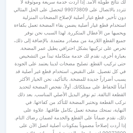
لك نتائج طويلة الأمد. إذا أردت خدمة سريعة وموثوقة لا
تتردد بالاتصال على 99073809 لتحصل على الحل المثالي
دون تأخير. قطع غيار أصلية لإصلاح المضخات المنزلية
استخدام قطع غيار أصلية يضمن بقاء المضخة تعمل بكفاءة
ويحميها من الأعطال المتكررة. لهذا السبب نحن نوفر
جميع القطع اللازمة من مصادر معتمدة. بالإضافة إلى ذلك،
نحرص على تركيبها بشكل احترافي يطيل عمر المضخة.
بعبارة أخرى، نقدم لك خدمة متكاملة تبدأ من التشخيص
حتى تركيب القطع. تصليح مضخات لدينا يعتمد على الجودة
في كل تفصيل. على النقيض، استخدام قطع غير أصلية قد
يسبب أضراراً جديدة للمضخة. بالتأكيد، نحن الخيار الأكثر
أماناً للحفاظ على ممتلكاتك. أولاً، نفحص المضخة لتحديد
القطعة التالفة. ثم نوفر البديل الأصلي المناسب. بعد ذلك
نركب القطعة ونختبر المضخة للتأكد من كفاءتها. في
النهاية، نمنحك مضخة تعمل بكامل طاقتها. علاوة على
ذلك، نقدم ضماناً على القطع والخدمة لضمان رضاك التام.
إذا أردت إصلاحاً مضموناً بمكونات أصلية اتصل الآن على