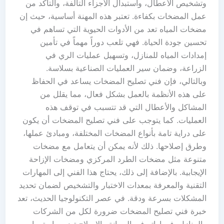
وتشخيص الأعطال، واستبدال الأجزاء التالفة، والتأكد من
عمل المضخات بكفاءة. تعتبر هذه المهنة أساسية، حيث إن
مضخات المياه تعد من الأدوات الحيوية التي تساهم في
تحسين جودة الحياة. فهي تلعب دوراً مهماً في تأمين
إمدادات المياه للمنازل، وتسهيل عمليات الري في
الزراعة، وضمان سير العمليات الصناعية بسلاسة.
وبالتالي، فإن فني تصليح المضخات يساعد في الحفاظ
على هذه الأنظمة بالعمل بشكل فعال، مما يقلل من
المشاكل والأعطال التي قد تتسبب في توقف هذه
العمليات. كما يتوجب على فني تصليح المضخات أن يكون
على دراية تامة بأنواع المضخات المختلفة، ومبادئ عملها،
وطرق إصلاحها. ذلك لأنه يمكن أن يتعامل مع مضخات
متنوعة مثل مضخات الطرد المركزي ومضخات الإزاحة
الإيجابية. بالإضافة إلى ذلك، يحتاج هذا الفني إلى المهارات
التقنية والمعرفة بمعدات الاختبار والتشخيص لضمان تحديد
المشكلات بسرعة ودقة. في عصر التكنولوجيا الحديث، تعد
خبرة فني تصليح المضخات ضرورة لكل من الشركات
والمنازل. فمهاراته في الصيانة والإصلاح تضمن استمرار