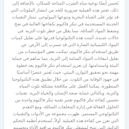
يُحسن أيضًا نوعية مياه الشرب المتاحة للسكان. بالإضافة إلى
ذلك، تعتبر هذه العملية ضرورية للحد من انتشار الملوثات التي
قد تؤثر على الحياة البحرية وتنوعها البيولوجي. تمتاز التقنيات
الحديثة المستخدمة في تنكر فاكيوم بكفاءتها العالية في ضخ
وشفط المواد السائلة، مما يقلل من خطر تلوث التربة. في
حالات عديدة، أثبتت هذه التكنولوجيا قدرتها على تقليل كميات
المواد الكيميائية الضارة التي قد تتسرب إلى الأرض. عن
طريق استخدام تنكر فاكيوم، تمكنت بعض المؤسسات من
تقليل انبعاثات المواد السامة إلى التربة، مما ساهم في حماية
البيئة واستدامتها. إن تعزيز استخدام تنكر فاكيوم يعد خطوة
مهمة نحو تحقيق التوازن البيئي، حيث يُعتبر عنصرًا أساسيًا
في جهود الوقاية من التلوث. من خلال تطبيق هذه التكنولوجيا
المتطورة، يمكننا العمل على مكافحة مشكلة تلوث المياه
والتربة، وبالتالي حماية صحة الإنسان والحياة البرية. تقنيات
تحسين كفاءة تنكر فاكيوم تعتبر تقنية تنكر فاكيوم واحدة من
الحلول الفعالة في إدارة المخلفات السائلة، ومع التقدم
التكنولوجي المستمر، ظهرت مجموعة من الأدوات والتقنيات
التي تعزز من كفاءة هذه العملية. أولاً، تُستخدم أنظمة التحكم
الذكية، التي تتيح لمشغلي تنكر فاكيوم مراقبة الأداء وتحسينه