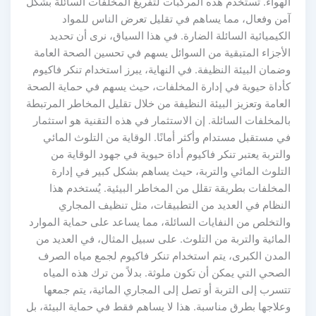
الهواء. تُستخدم هذه المركبات لتفريغ المخلفات السائلة بشكل
آمن وفعال، مما يساهم في تقليل تعرض الناس للمواد
الكيميائية السائلة الضارة. في هذا السياق، نرى أن تحديد
الأجزاء المتبقية من السوائل يسهم في تحسين الصحة العامة
وضمان البيئة النظيفة. في النهاية، يبرز استخدام تنكر فاكيوم
كأداة حيوية في إدارة المخلفات، حيث يسهم في حماية الصحة
العامة وتعزيز البيئة النظيفة من خلال تقليل المخاطر المرتبطة
بالمخلفات السائلة. إن الاستثمار في هذه التقنية هو استثمار
في مستقبل مستدام وأكثر أمانًا. الوقاية من التلوث المائي
والتربة يعتبر تنكر فاكيوم أداة حيوية في جهود الوقاية من
التلوث المائي والتربة، حيث يساهم بشكل كبير في إدارة
المخلفات بطريقة تقلل من المخاطر البيئية. يُستخدم هذا
النظام في العديد من التطبيقات، مثل تنظيف المجاري
والتخلص من النفايات السائلة، مما يساعد على حماية الموارد
المائية والتربة من التلوث. على سبيل المثال، في العديد من
المدن الكبرى، يتم استخدام تنكر فاكيوم لجمع مياه الصرف
الصحي التي يمكن أن تكون ملوثة. بدلاً من ترك هذه المياه
تتسرب إلى التربة أو تصل إلى المجاري المائية، يتم جمعها
وعلاجها بطرق مناسبة. هذا لا يساهم فقط في حماية البيئة، بل