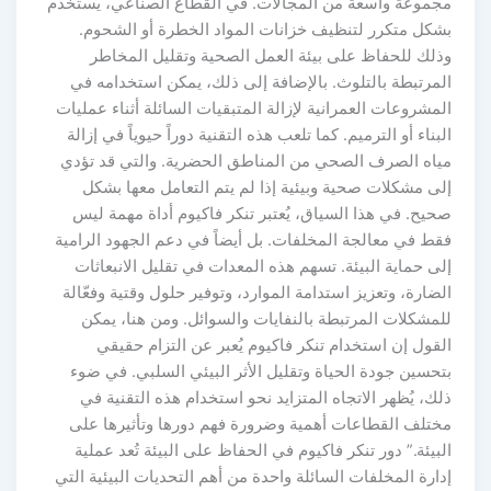
مجموعة واسعة من المجالات. في القطاع الصناعي، يُستخدم
بشكل متكرر لتنظيف خزانات المواد الخطرة أو الشحوم.
وذلك للحفاظ على بيئة العمل الصحية وتقليل المخاطر
المرتبطة بالتلوث. بالإضافة إلى ذلك، يمكن استخدامه في
المشروعات العمرانية لإزالة المتبقيات السائلة أثناء عمليات
البناء أو الترميم. كما تلعب هذه التقنية دوراً حيوياً في إزالة
مياه الصرف الصحي من المناطق الحضرية. والتي قد تؤدي
إلى مشكلات صحية وبيئية إذا لم يتم التعامل معها بشكل
صحيح. في هذا السياق، يُعتبر تنكر فاكيوم أداة مهمة ليس
فقط في معالجة المخلفات. بل أيضاً في دعم الجهود الرامية
إلى حماية البيئة. تسهم هذه المعدات في تقليل الانبعاثات
الضارة، وتعزيز استدامة الموارد، وتوفير حلول وقتية وفعّالة
للمشكلات المرتبطة بالنفايات والسوائل. ومن هنا، يمكن
القول إن استخدام تنكر فاكيوم يُعبر عن التزام حقيقي
بتحسين جودة الحياة وتقليل الأثر البيئي السلبي. في ضوء
ذلك، يُظهر الاتجاه المتزايد نحو استخدام هذه التقنية في
مختلف القطاعات أهمية وضرورة فهم دورها وتأثيرها على
البيئة.” دور تنكر فاكيوم في الحفاظ على البيئة تُعد عملية
إدارة المخلفات السائلة واحدة من أهم التحديات البيئية التي