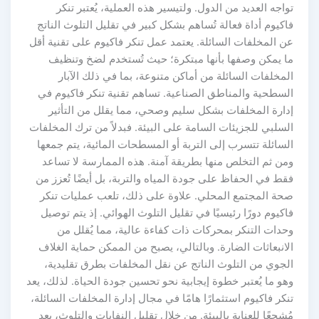
تواجه العديد من الدول. ولتيسير هذه العملية، يُعتبر تنكر
فاكيوم أداة فعالة تُساهم بشكل كبير في تقليل التلوث الناتج
عن المخلفات السائلة. يعتمد عمل تنكر فاكيوم على تقنية أقل
ما يمكن وصفها بأنها مبتكرة؛ حيث تُستخدم لضخ وتنظيف
المخلفات السائلة من أماكن متنوعة، بما في ذلك الآبار
السطحية والمناطق الصناعية. تساهم تقنية تنكر فاكيوم في
إدارة المخلفات بشكل سليم وصحي، مما يقلل من التأثير
السلبي للجزيئات السامة على البيئة. فبدلاً من ترك المخلفات
السائلة تتسرب إلى التربة أو المسطحات المائية، يتم جمعها
ومن ثم التخلص منها بطريقة آمنة. هذه الممارسة لا تساعد
فقط في الحفاظ على جودة المياه والتربة، بل أيضًا تُعزز من
صحة المجتمع المحلي. علاوة على ذلك، تلعب عمليات تنكر
فاكيوم دورًا رئيسيًا في تقليل التلوث الهوائي. إذ يتم توصيل
وحدات التنكر بمحركات ذات كفاءة عالية، مما يُقلل من
الانبعاثات الضارة. وبالتالي، يصبح من الممكن حماية الغلاف
الجوي من التلوث الناتج عن نقل المخلفات بطرق تقليدية،
وهو ما يُعتبر خطوة إيجابية نحو تحسين جودة الحياة. لذلك، يعد
تنكر فاكيوم استثمارًا هامًا في مجال إدارة المخلفات السائلة،
مُشجعًا للعناية بالبيئة. من خلال تقليل النفايات والتلوث، يعد