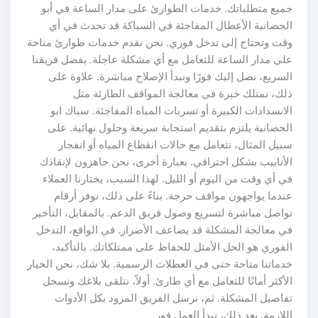
جميع متطلباتك. خدمات الطوارئ على مدار الساعة في أبو
الحصانية الأعطال المفاجئة في السباكة قد تحدث في أي
وقت وتحتاج إلى تدخل فوري. نحن نقدم خدمات طوارئ متاحة
على مدار الساعة للتعامل مع أي مشكلة عاجلة. بفضل فريقنا
السريع، نصل إليك فورًا ونبدأ الإصلاح مباشرة. علاوة على
ذلك، نمتلك خبرة في معالجة المواقف الطارئة مثل
الانسدادات الكبيرة أو تسربات المياه المفاجئة. سباك ابو
الحصانية يلتزم بتقديم استجابة سريعة وحلول نهائية. على
سبيل المثال، نتعامل مع حالات انقطاع المياه أو انفجار
الأنابيب بشكل احترافي. بعبارة أخرى، نحن جاهزون لإنقاذك
في أي وقت من اليوم أو الليل. لهذا السبب، يختارنا العملاء
عندما يواجهون مواقف حرجة. بناءً على ذلك، نوفر أرقام
تواصل مباشرة لتسريع وصول فريق الدعم. بالمقابل، التأخير
في معالجة المشكلة قد يضاعف الأضرار. في الواقع، التدخل
الفوري هو الحل الأمثل للحفاظ على ممتلكاتك. بالتأكيد،
خدماتنا متاحة حتى في العطلات الرسمية. بلا شك، نحن الخيار
الأكثر أمانًا للتعامل مع أي طارئ. أولاً، نتلقى بلاغك ونسجل
تفاصيل المشكلة. ثم، نرسل الفريق المزود بكل الأدوات
اللازمة. بعد ذلك، نبدأ العمل فور