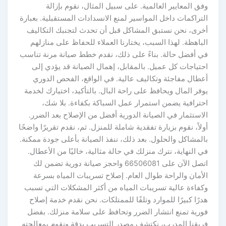
وفق المعايير العالمية. على سبيل المثال، نقوم بإزالة
التراكمات داخل المواسير لمنع الانسدادات المستقبلية. بعبارة
أخرى، نحن نستبق المشاكل قبل أن تحدث لتجنبك التكاليف
الباهظة. لهذا السبب، يختارنا العملاء للحفاظ على منازلهم
في أفضل حالة. بناءً على ذلك، نقدم خطط صيانة مرنة تناسب
احتياجات كل عميل. بالمقابل، إهمال الصيانة قد يؤدي إلى
أعطال مفاجئة وتكاليف عالية. في الواقع، الفحص الدوري
يوفر المال ويحافظ على راحة البال. بالتأكيد، اختيارك لخدمة
احترافية يضمن استمرار عمل السباكة بكفاءة. بلا شك،
الاستثمار في الصيانة الدورية أفضل من الإصلاح بعد الضرر.
أولاً، نقوم بزيارة تفقدية شاملة للمنزل. ثم، نقدم تقريرًا واضحًا
بالمشاكل والحلول. بعد ذلك، ننفذ الصيانة بأعلى جودة ممكنة.
في النهاية، نترك منزلك في حالة مثالية، خاليًا من الأعطال.
اتصل الآن على 66506081 واحجز صيانة دورية تضمن لك
الأمان والراحة طوال العام. إصلاح تسريبات المياه بسرعة
وكفاءة عالية تسريبات المياه من أكثر المشكلات التي تسبب
هدرًا كبيرًا للموارد وتلفًا للممتلكات. نحن نقدم خدمة إصلاح
فورية تمنع انتشار الضرر وتحافظ على سلامة منزلك. بفضل
فريقنا المدرب، نكتشف مصدر التسريب بدقة ونقوم بمعالجته