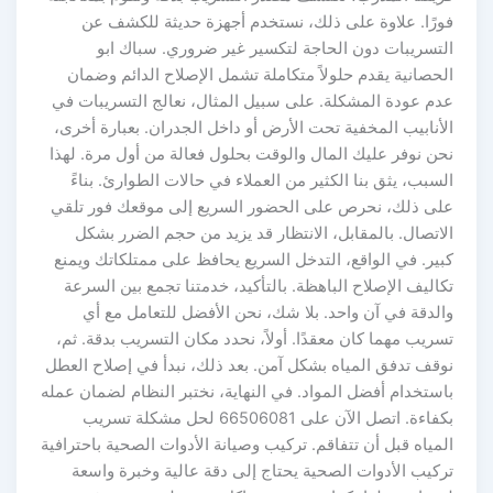
فورًا. علاوة على ذلك، نستخدم أجهزة حديثة للكشف عن
التسريبات دون الحاجة لتكسير غير ضروري. سباك ابو
الحصانية يقدم حلولاً متكاملة تشمل الإصلاح الدائم وضمان
عدم عودة المشكلة. على سبيل المثال، نعالج التسريبات في
الأنابيب المخفية تحت الأرض أو داخل الجدران. بعبارة أخرى،
نحن نوفر عليك المال والوقت بحلول فعالة من أول مرة. لهذا
السبب، يثق بنا الكثير من العملاء في حالات الطوارئ. بناءً
على ذلك، نحرص على الحضور السريع إلى موقعك فور تلقي
الاتصال. بالمقابل، الانتظار قد يزيد من حجم الضرر بشكل
كبير. في الواقع، التدخل السريع يحافظ على ممتلكاتك ويمنع
تكاليف الإصلاح الباهظة. بالتأكيد، خدمتنا تجمع بين السرعة
والدقة في آن واحد. بلا شك، نحن الأفضل للتعامل مع أي
تسريب مهما كان معقدًا. أولاً، نحدد مكان التسريب بدقة. ثم،
نوقف تدفق المياه بشكل آمن. بعد ذلك، نبدأ في إصلاح العطل
باستخدام أفضل المواد. في النهاية، نختبر النظام لضمان عمله
بكفاءة. اتصل الآن على 66506081 لحل مشكلة تسريب
المياه قبل أن تتفاقم. تركيب وصيانة الأدوات الصحية باحترافية
تركيب الأدوات الصحية يحتاج إلى دقة عالية وخبرة واسعة