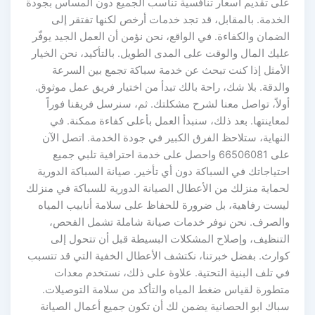
على تقديم أسعار تنافسية تناسب الجميع دون المساس بجودة
الخدمة. بالمقابل، قد تجد خدمات أرخص لكنها تفتقر إلى
الضمان والكفاءة. في الواقع، نحن نؤمن أن العمل الجيد يوفّر
عليك المال والوقت على المدى الطويل. بالتأكيد، نحن الخيار
الأمثل إذا كنت تبحث عن خدمة سباكة تجمع بين السرعة
والدقة. بلا شك، راحة بالك تبدأ من اختيار فريق عمل موثوق.
أولاً، تواصل معنا لشرح مشكلتك. ثم، سنرسل فريقنا فوراً
لمعاينتها. بعد ذلك، سنبدأ العمل بأعلى كفاءة ممكنة. في
النهاية، ستلاحظ الفرق الكبير في جودة الخدمة. اتصل الآن
على 66506081 واحصل على خدمة احترافية تلبي جميع
احتياجاتك في السباكة دون أي تأخير. صيانة السباكة الدورية
لحماية منزلك من الأعطال الصيانة الدورية للسباكة في منزلك
ليست رفاهية، بل ضرورة للحفاظ على سلامة أنابيب المياه
والصرف. نحن نوفر خدمات صيانة شاملة تشمل الفحص،
التنظيف، وإصلاح المشكلات البسيطة قبل أن تتحول إلى
كوارث. بفضل خبرتنا، نكتشف الأعطال الخفية التي قد تتسبب
في تلف البنية التحتية. علاوة على ذلك، نستخدم معدات
متطورة لقياس ضغط المياه والتأكد من سلامة التوصيلات.
سباك ابو الحصانية يضمن لك أن تكون جميع أعمال الصيانة