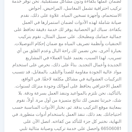
لضمان عملها بكفاءة ودون مشاكل مستقبلية. نحن نوفر خدمة
تركيب احترافية تشمل المغاسل، المراحيض، أحواض
الاستحمام، وأجهزة تسخين المياه. علاوة على ذلك، نقدم
صيانة شاملة لهذه الأدوات لضمان استمرارها في العمل
بكفاءة. سباك ابو الحصانية يوفر لك خدمة دقيقة تحافظ على
جمالية حمامك ومطبخك. على سبيل المثال، نقوم بتركيب
الحنفيات وأنظمة تصريف المياه مع ضمان إحكام التوصيلات.
بعبارة أخرى، نحن نضمن لك راحة البال وعدم القلق من أي
تسريب. لهذا السبب، يعتمد علينا العملاء في المشاريع
الجديدة وأعمال التجديد. بناءً على ذلك، نحرص على استخدام
مواد عالية الجودة مقاومة للصدأ والتلف. بالمقابل، قد تتسبب
التركيبات العشوائية في مشاكل مكلفة لاحقًا. في الواقع،
العمل الاحترافي يحافظ على أموالك وجودة منزلك لسنوات.
بالتأكيد، نحن نلتزم بالمواعيد وننفذ العمل بسرعة ودقة. بلا
شك، خبرتنا تضمن لك نتائج متميزة من أول مرة. أولاً، نقوم
بمعاينة موقع التركيب بدقة. ثم، نختار الأدوات المناسبة حسب
احتياجاتك. بعد ذلك، ننفذ العمل باستخدام أدوات متطورة. في
النهاية، نختبر كل جزء للتأكد من كفاءته. اتصل الآن على
66506081 واحصل على خدمة تركيب وصيانة مثالية تلبي