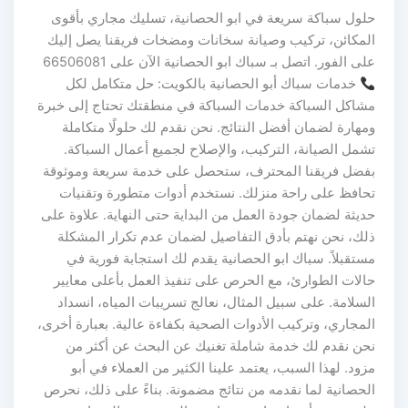
حلول سباكة سريعة في ابو الحصانية، تسليك مجاري بأقوى
المكائن، تركيب وصيانة سخانات ومضخات فريقنا يصل إليك
على الفور. اتصل بـ سباك ابو الحصانية الآن على 66506081
خدمات سباك أبو الحصانية بالكويت: حل متكامل لكل
مشاكل السباكة خدمات السباكة في منطقتك تحتاج إلى خبرة
ومهارة لضمان أفضل النتائج. نحن نقدم لك حلولًا متكاملة
تشمل الصيانة، التركيب، والإصلاح لجميع أعمال السباكة.
بفضل فريقنا المحترف، ستحصل على خدمة سريعة وموثوقة
تحافظ على راحة منزلك. نستخدم أدوات متطورة وتقنيات
حديثة لضمان جودة العمل من البداية حتى النهاية. علاوة على
ذلك، نحن نهتم بأدق التفاصيل لضمان عدم تكرار المشكلة
مستقبلاً. سباك ابو الحصانية يقدم لك استجابة فورية في
حالات الطوارئ، مع الحرص على تنفيذ العمل بأعلى معايير
السلامة. على سبيل المثال، نعالج تسريبات المياه، انسداد
المجاري، وتركيب الأدوات الصحية بكفاءة عالية. بعبارة أخرى،
نحن نقدم لك خدمة شاملة تغنيك عن البحث عن أكثر من
مزود. لهذا السبب، يعتمد علينا الكثير من العملاء في أبو
الحصانية لما نقدمه من نتائج مضمونة. بناءً على ذلك، نحرص