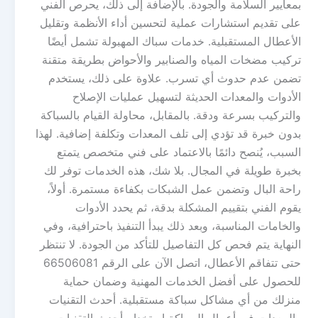
بمعايير السلامة والجودة. بالإضافة إلى ذلك، يحرص الفني
على تقديم استشارات عملية لتحسين أداء الأنظمة وتقليل
الأعطال المستقبلية. خدمات سباك المهبولة تشمل أيضًا
تركيب مضخات المياه والصنابير والأحواض بطريقة متقنة
تضمن عدم حدوث أي تسرب. علاوة على ذلك، يستخدم
الأدوات والمعدات الحديثة لتسهيل عمليات الإصلاح
والتركيب بسرعة ودقة. بالمقابل، محاولة القيام بالسباكة
بدون خبرة قد تؤدي إلى تلف المعدات وتكلفة إضافية. لهذا
السبب، يُنصح دائمًا بالاعتماد على فني متخصص يتمتع
بخبرة طويلة في المجال. بلا شك، هذه الخدمات توفر لك
راحة البال وتضمن عمل الشبكات بكفاءة مستمرة. أولاً،
يقوم الفني بتقييم المشكلة بدقة، ثم يحدد الأدوات
والخامات المناسبة، وبعد ذلك يبدأ التنفيذ باحترافية، وفي
النهاية يتم فحص كل التفاصيل للتأكد من الجودة. لا تنتظر
حتى تتفاقم الأعطال، اتصل الآن على الرقم 66506081
للحصول على أفضل الخدمات المهنية وضمان حماية
منزلك من أي مشاكل سباكة مستقبلية. أحدث التقنيات