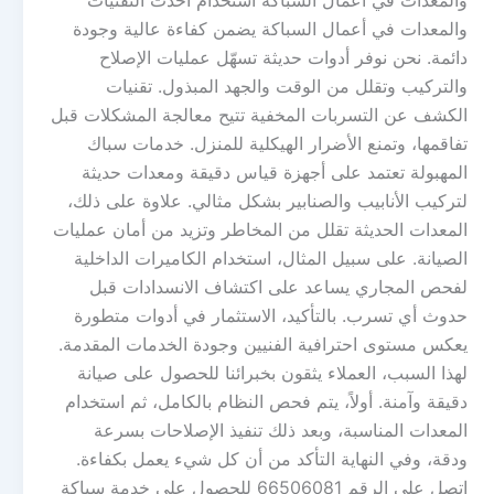
والمعدات في أعمال السباكة استخدام أحدث التقنيات
والمعدات في أعمال السباكة يضمن كفاءة عالية وجودة
دائمة. نحن نوفر أدوات حديثة تسهّل عمليات الإصلاح
والتركيب وتقلل من الوقت والجهد المبذول. تقنيات
الكشف عن التسربات المخفية تتيح معالجة المشكلات قبل
تفاقمها، وتمنع الأضرار الهيكلية للمنزل. خدمات سباك
المهبولة تعتمد على أجهزة قياس دقيقة ومعدات حديثة
لتركيب الأنابيب والصنابير بشكل مثالي. علاوة على ذلك،
المعدات الحديثة تقلل من المخاطر وتزيد من أمان عمليات
الصيانة. على سبيل المثال، استخدام الكاميرات الداخلية
لفحص المجاري يساعد على اكتشاف الانسدادات قبل
حدوث أي تسرب. بالتأكيد، الاستثمار في أدوات متطورة
يعكس مستوى احترافية الفنيين وجودة الخدمات المقدمة.
لهذا السبب، العملاء يثقون بخبرائنا للحصول على صيانة
دقيقة وآمنة. أولاً، يتم فحص النظام بالكامل، ثم استخدام
المعدات المناسبة، وبعد ذلك تنفيذ الإصلاحات بسرعة
ودقة، وفي النهاية التأكد من أن كل شيء يعمل بكفاءة.
اتصل على الرقم 66506081 للحصول على خدمة سباكة