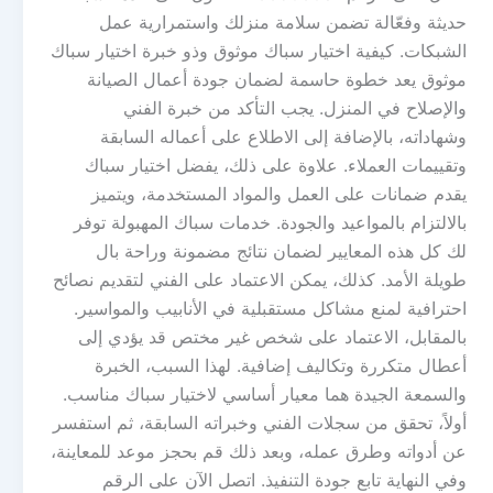
حديثة وفعّالة تضمن سلامة منزلك واستمرارية عمل
الشبكات. كيفية اختيار سباك موثوق وذو خبرة اختيار سباك
موثوق يعد خطوة حاسمة لضمان جودة أعمال الصيانة
والإصلاح في المنزل. يجب التأكد من خبرة الفني
وشهاداته، بالإضافة إلى الاطلاع على أعماله السابقة
وتقييمات العملاء. علاوة على ذلك، يفضل اختيار سباك
يقدم ضمانات على العمل والمواد المستخدمة، ويتميز
بالالتزام بالمواعيد والجودة. خدمات سباك المهبولة توفر
لك كل هذه المعايير لضمان نتائج مضمونة وراحة بال
طويلة الأمد. كذلك، يمكن الاعتماد على الفني لتقديم نصائح
احترافية لمنع مشاكل مستقبلية في الأنابيب والمواسير.
بالمقابل، الاعتماد على شخص غير مختص قد يؤدي إلى
أعطال متكررة وتكاليف إضافية. لهذا السبب، الخبرة
والسمعة الجيدة هما معيار أساسي لاختيار سباك مناسب.
أولاً، تحقق من سجلات الفني وخبراته السابقة، ثم استفسر
عن أدواته وطرق عمله، وبعد ذلك قم بحجز موعد للمعاينة،
وفي النهاية تابع جودة التنفيذ. اتصل الآن على الرقم