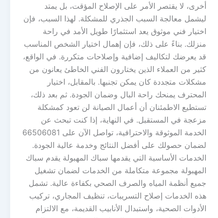
أخرى، لا يقتصر الأمر على الإصلاح المؤقت، بل يمتد
ليشمل معالجة السبب الجذري للمشكلة. لهذا السبب، فإن
اختيار فني موثوق يعد استثمارًا طويل الأمد في راحة
منزلك. بناءً على ذلك، فإن إهمال اختيار الشخص المناسب
قد يعرضك لتكاليف إضافية وإصلاحات متكررة. في الواقع،
كثير من العملاء الذين يختارون الفني الخاطئ يعانون من
مشكلات متجددة كان يمكن تجنبها. بالمقابل، اختيار
المحترف يمنحك راحة البال وضمان الجودة. ثم بعد ذلك،
تستطيع الاطمئنان أن أعمال الصيانة لن تعود كمشكلة
مزعجة في المستقبل. في النهاية، إذا كنت تبحث عن
الخدمة الموثوقة والاحترافية، تواصل الآن على 66506081
لضمان حصولك على أفضل النتائج وخدمة عالية الجودة.
الخدمات الأساسية التي يقدمها سباك المهبولة يقدم سباك
المهبولة مجموعة متكاملة من الخدمات لضمان تشغيل
جميع أنظمة المياه والصرف الصحي بكفاءة عالية. تشمل
هذه الخدمات إصلاح التسريبات، تنظيف المجاري، تركيب
الأدوات الصحية، واستبدال الأنابيب القديمة، مع الالتزام