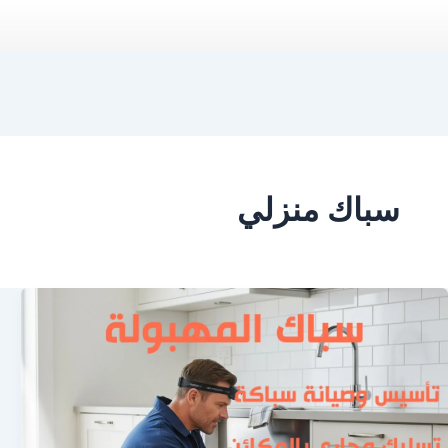
سباك منزلي