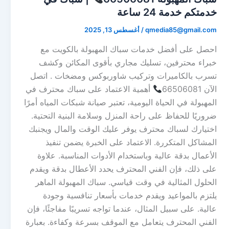
خدمتكم خدمة 24 ساعة
qmedia85@gmail.com
/
أغسطس 13, 2025
احصل على أفضل خدمات سباك المهبولة بالكويت مع
خبراء محترفين، تسليك مجاري بأقوى المكائن وكشف
تسرب بالكاميرات وتركيب شاوربوكس ومضخات . اتصل
الآن 66506081
أهمية الاعتماد على سباك محترف في
المهبولة في الحياة اليومية، تعتبر صيانة شبكات المياه أمرًا
ضروريًا للحفاظ على راحة المنزل وسلامة البنية التحتية.
اختيارك لسباك محترف يوفر عليك الوقت والمال ويجنبك
المشاكل المتكررة. الاعتماد على الخبرة يضمن تنفيذ
الأعمال بدقة عالية وباستخدام الأدوات المناسبة. علاوة
على ذلك، فإن الفني المحترف يحدد الأعطال بدقة ويقدم
الحلول المثالية في وقت قياسي. سباك المهبولة الماهر
يلتزم بالمواعيد ويقدم خدمات بأسعار تنافسية وجودة
عالية. على سبيل المثال، عندما تواجه تسريبًا مفاجئًا، فإن
الفني المحترف يتعامل مع الموقف بسرعة وكفاءة. بعبارة