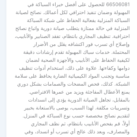
66506081 للحصول على أفضل خبراء السباكة في
المهبولة وضمان تنفيذ احترافي لكل أعمالك. نصائح لصيانة
السباكة المنزلية بفعالية الحفاظ على شبكة السباكة
المنزلية في حالة ممتازة يتطلب صيانة دورية واتباع نصائح
احترافية. تنظيف المجاري بانتظام، تفقد الصنابير والأنابيب،
وإصلاح أي تسرب فور اكتشافه يقلل من الأضرار
المحتملة. خدمات سباك المهبولة تقدم إرشادات دقيقة
لكيفية الحفاظ على الأنابيب والأجهزة الصحية لضمان
دوامها وكفاءتها. علاوة على ذلك، استخدام أدوات تنظيف
مناسبة وتجنب المواد الكيميائية الضارة يحافظ على سلامة
الشبكة. كذلك، فحص المضخات والصمامات بشكل دوري
يمنع الأعطال المفاجئة ويزيد من عمرها الافتراضي.
بالمقابل، تجاهل الصيانة الدورية يؤدي إلى انسدادات
وتسريبات مكلفة. لهذا السبب، يوصى بالاستعانة بخبير
لتقديم نصائح مخصصة حسب نوع السباكة في المنزل.
أولاً، قم بفحص الأنابيب بانتظام، ثم نظف المجاري
والمصارف، وبعد ذلك عالج أي تسرب أو انسداد، وفي