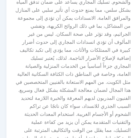
والشحوم. تسليك المجاري يساعد على ضمان تدفق المياه
بشكل سلس، مما يمنع حدوث أي تأثير سلبي على المنازل
والمرافق العامة. الانسدادات يمكن أن تؤدي إلى مجموعة
من المشاكل، بما في ذلك الروائح الكريهة، وتفشي
الجراثيم، وقد تؤثر على صحة السكان. ليس من غير
المألوف أن تؤدي انسدادات المجاري إلى حدوث أضرار
كبيرة في الممتلكات والأثاث، مما يؤدي إلى تكبد تكاليف
إضافية لإصلاح الأضرار الناجمة. لذلك، يُعتبر تسليك
المجاري جزءاً أساسياً من الخدمات المنزلية والصيانة
العامة، وخاصة في المناطق ذات الكثافة السكانية العالية
مثل الكويت. من المهم الاستعانة بالفنيين المتخصصين في
هذا المجال لضمان معالجة المشكلة بشكل فعال وسريع.
الفنيون المدربون لديهم المعرفة والخبرة اللازمة لتحديد
السبب الجذري للانسداد، سواء كان ناتجًا عن تراكم
الشحوم أو الأجسام الغريبة. استخدام المعدات الحديثة
والتقنيات المتقدمة يمكن أن يزيد من كفاءة عملية
التسليك، مما يقلل من الوقت والتكاليف المترتبة على
المشكلة. لذا، يعد اختيار أفضل فني في تسليك المجاري