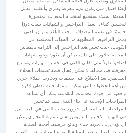
المجاري وتقديم حلول فعالة للمشاكل المعقدة. يُفضل
أيضًا اختيار فني يكون لديه معرفة بطرق وأنظمة العمل
الحديثة، بحيث يستطيع استخدام المعدات المتطورة
لتحسين كفاءة العمل. التراخيص والشهادات تلعب دورًا
حاسمًا في تقييم المصداقية. يجب التأكد من أن الفني
يحمل التراخيص المطلوبة من الجهات المختصة في
الكويت، حيث تشير هذه التراخيص إلى التزامه بالمعايير
المحلية. علاوة على ذلك، يمكن أن يكون وجود شهادات
إضافية دليلاً على تفاني الفني في تحسين مهاراته وتوسيع
معرفته في مجاله. لا يمكن إغفال قيمة تقييمات العملاء
السابقين. يعد الاطلاع على تقييمات وتجارب عملاء آخرين
من أهم الخطوات التي يمكن اتباعها، حيث تعطي فكرة
واقعية عن جودة الخدمات المقدمة. يمكن أن تساعد
المراجعات الإيجابية في بناء الثقة، بينما قد تشير
المراجعات السلبية إلى ضرورة تجنب الفني في المستقبل.
في النهاية، الاختيار المدروس لفني تسليك المجاري يمكن
أن يؤدي إلى تجربة جيدة ونتائج مرضية. أهمية الصيانة
الدورية للمجاري تعد الصيانة الدورية للمجاري في الكويت