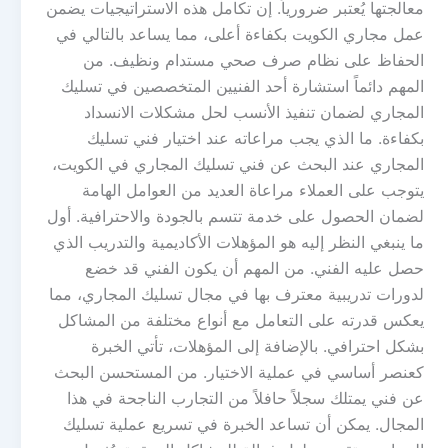
معالجتها يُعتبر ضرورياً. إن تكامل هذه الاستراتيجيات يضمن
عمل مجاري الكويت بكفاءة أعلى، مما يساعد بالتالي في
الحفاظ على نظام صرف صحي مستدام ونظيف. من
المهم دائماً استشارة أحد الفنيين المتخصصين في تسليك
المجاري لضمان تنفيذ الأنسب لحل مشكلات الانسداد
بكفاءة. ما الذي يجب مراعاته عند اختيار فني تسليك
المجاري عند البحث عن فني تسليك المجاري في الكويت،
يتوجب على العملاء مراعاة العديد من العوامل الهامة
لضمان الحصول على خدمة تتسم بالجودة والاحترافية. أول
ما ينبغي النظر إليه هو المؤهلات الأكاديمية والتدريب الذي
حصل عليه الفني. من المهم أن يكون الفني قد خضع
لدورات تدريبية معترف بها في مجال تسليك المجاري، مما
يعكس قدرته على التعامل مع أنواع مختلفة من المشاكل
بشكل احترافي. بالإضافة إلى المؤهلات، تأتي الخبرة
كعنصر أساسي في عملية الاختيار. من المستحسن البحث
عن فني يمتلك سجلاً حافلاً من التجارب الناجحة في هذا
المجال. يمكن أن تساعد الخبرة في تسريع عملية تسليك