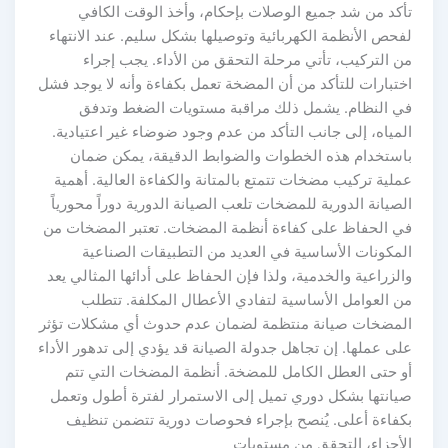
تأكد من شد جميع الوصلات بإحكام، وأخذ الوقت الكافي
لفحص الأنظمة الكهربائية وتوصيلها بشكل سليم. عند الانتهاء
من التركيب، تأتي مرحلة التحقق من الأداء. يجب إجراء
اختبارات للتأكد من أن المضخة تعمل بكفاءة وأنه لا يوجد فشل
في النظام. يشمل ذلك مراقبة مستويات الضغط وتدفق
المياه، إلى جانب التأكد من عدم وجود ضوضاء غير اعتيادية.
باستخدام هذه الخطوات والضوابط الدقيقة، يمكن ضمان
عملية تركيب مضخات تتمتع بالمتانة والكفاءة العالية. أهمية
الصيانة الدورية للمضخات تلعب الصيانة الدورية دوراً محورياً
في الحفاظ على كفاءة أنظمة المضخات. تعتبر المضخات من
المكونات الأساسية في العديد من التطبيقات الصناعية
والزراعية والخدمية، ولذا فإن الحفاظ على أدائها المثالي يعد
من العوامل الأساسية لتفادي الأعطال المكلفة. تتطلب
المضخات صيانة منتظمة لضمان عدم حدوث أي مشكلات تؤثر
على عملها. إن تجاهل جدولة الصيانة قد يؤدي إلى تدهور الأداء
أو حتى العطل الكامل للمضخة. أنظمة المضخات التي تتم
صيانتها بشكل دوري تميل إلى الاستمرار لفترة أطول وتعمل
بكفاءة أعلى. يُنصح بإجراء فحوصات دورية تتضمن تنظيف
الأجزاء، التحقق من مستويات