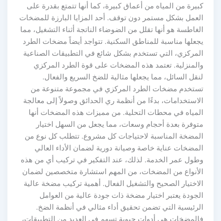
كبيرة من المياه من أعماق كبيرة، كما أنها تتمتع بقدرة على
العمل بشكل مستمر دون توقف. أحد المزايا البارزة للمضخات
الغاطسة هو أنها تقلل من الضوضاء الناتجة أثناء التشغيل، مما
يجعلها مناسبة للمناطق السكنية. تتواجد أيضاً مضخات الطرد
المركزي، التي تستخدم بشكل شائع في التطبيقات الصناعية
والمنزلية. تعتمد هذه المضخات على قوة الطرد المركزي
لنقل السائل، مما يجعلها مثالية للضخ السريع والفعال.
تستخدم مضخات الطرد المركزي في مجموعة متنوعة من
الاستخدامات، بدءًا من أنظمة ري الحدائق وصولاً إلى معالجة
المياه في محطات التحلية. من مميزات هذه المضخات أنها
متوفرة بعدة أحجام وسعات، مما يجعل من السهل اختيار
المضخة المناسبة لاحتياجات كل مشروع. تتطلب كل نوع من
المضخات عناية خاصة وصيانة دورية لضمان الأداء العالي
وطول عمر الخدمة. لذلك، عند التفكير في تركيب أي من هذه
الأنواع من المضخات، من المهم استشارة متخصصين لضمان
الاختيار الصحيح والتشغيل الفعال. أهمية تركيب مضخة عالية
الجودة يعتبر اختيار مضخة ذات جودة عالية من العوامل
الرئيسية التي تضمن تحقيق أداء مثالي في أنظمة الضخ.
فالمضخات هي أدوات حيوية تسهم في العديد من التطبيقات،