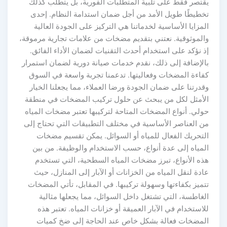
يقتصر فقط على تلبية المتطلبات الفورية، بل يتطلب كذلك
تخطيطًا طويل الأمد من أجل ضمان استدامة النظام. إحدى
المزايا الأساسية لخدماتنا هي التركيز على الجودة العالية
والموثوقية. نعتني بتقديم مضخات من علامات تجارية مرموقة،
إذ نؤكد على استخدام أحدث التقنيات لضمان الأداء الفائق.
بالإضافة إلى ذلك، نقدم خدمات صيانة دورية لضمان استمرار
كفاءة المضخات وفعاليتها. تدعمنا تجربة واسعة في السوق
وقدرتنا على ضمان الجودة ورضا العملاء، مما يجعلنا الخيار
الأمثل لكل من يبحث عن حلول تركيب المضخات في منطقة
حولي. أنواع المضخات المتاحة لتركيبها تعتبر مضخات المياه
من العناصر الأساسية في مختلف التطبيقات التي تحتاج إلى
التحريك الفعال للمياه أو السوائل. يمكن تقسيم مضخات
المياه إلى عدة أنواع، حسب الاستخدام والوظيفة. من بين
هذه الأنواع، تبرز مضخات المياه السطحية، التي تستخدم
عادة لنقل المياه من الخزانات أو الآبار إلى المنازل، حيث
تتميز بكفاءتها وسهولة تركيبها. في المقابل، تأتي المضخات
الغاطسة، التي تشتغل داخل السوائل، مما يجعلها مثالية
للاستخدام في الآبار العميقة أو خزانات المياه. تعتبر هذه
المضخات فعالة بشكل خاص عند الحاجة إلى ضخ كميات