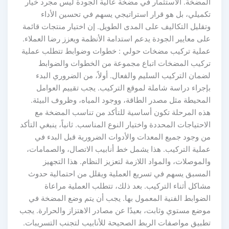
المضخة. الاستثمار في مضخة عالية الجودة ليس مجرد خيار
تكميلي، بل هو قرار استراتيجي يسهم في تحسين الأداء
وتقليل التكاليف على المدى الطويل. إن اختيار منتجات قائمة
على معايير الجودة يدعم استدامة الأنظمة ويعزز رضا العملاء.
عملية تركيب مضخات حولي : خطوات وضوابط تتطلب عملية
تركيب المضخات اتباع مجموعة من الخطوات والضوابط
لضمان التركيب السليم والفعال. أولاً، من الضروري البدء
بإجراء دراسة شاملة لموقع التركيب. يجب تقييم العوامل
المحيطة مثل مصدر الطاقة، ووجود المياه، وظروف البيئة.
هذه المرحلة تكون أساسية للتأكد من تناسب المضخة مع
الاحتياجات المحددة واختيار النوع المناسب. ثانياً، ينبغي التأكد
من وجود جميع المعدات والأدوات الضرورية قبل البدء في
عملية التركيب. هذا يشمل خط أنابيب الاتصال، والصمامات،
والموصلات، والمواد اللازمة لتعزيز النظام. هذا التجهيز
المسبق يسهم في تسريع العملية ويقلل من احتمالية حدوث
مشاكل أثناء التركيب. بعد ذلك، تتطلب العملية مراعاة
الضوابط الفنية المعمول بها. يجب أن يتم وضع المضخة في
موضع مستوي وثابت، بعيدًا عن مصادر الاهتزاز والحرارة. يجب
تطبيق مواصفات الربط الصحيحة للأنابيب لتجنب التسريبات.