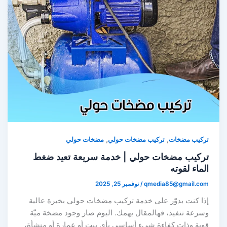
,
,
تركيب مضخات
تركيب مضخات حولي
مضخات حولي
تركيب مضخات حولي | خدمة سريعة تعيد ضغط
الماء لقوته
qmedia85@gmail.com
/
نوفمبر 25, 2025
إذا كنت بدوّر على خدمة تركيب مضخات حولي بخبرة عالية
وسرعة تنفيذ، فهالمقال يهمك. اليوم صار وجود مضخة ميّة
قوية وذات كفاءة شيء أساسي بأي بيت أو عمارة أو منشأة،