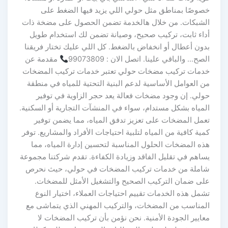
خصوصًا بمناطق مثل حولي اللي يزيد فيها الضغط على
الشبكات. من خلال هالخدمة تضمن الحصول على مضخة ذات
أداء ثابت، تركيب صحيح، وصيانة تضمن لك استخدام طويل
بدون أعطال أو انخفاض بالضغط. كل اللي عليك تختار فريقنا
الصح… والباقي علينا. اتصل الان : 99073809
مقدمة عن
خدمات تركيب مضخات حولي تعتبر خدمات تركيب المضخات
من العوامل الأساسية لدعم البنية التحتية للمياه في منطقة
حولي. إن وجود مضخات فعالة يعد حجر الزاوية في توفير
المياه بشكل مستدام، سواء في المنشآت التجارية أو السكنية.
تعمل المضخات على تعزيز تدفق المياه، مما يضمن توفير
كمية كافية من المياه لتلبية احتياجات الأفراد والمشاريع. توفر
هذه المضخات الحلول المناسبة لتحسين إدارة المياه، مما
يساهم في تقليل الفاقد وزيادة الكفاءة. تقدم شركتنا مجموعة
شاملة من خدمات تركيب المضخات في حولي، حيث نحرص
على ضمان التركيب الصحيح والتشغيل الأمثل للمضخات.
تشمل هذه الخدمات تقييم احتياجات العملاء، اختيار النوع
المناسب من المضخات، والتركيب المهني الذي يتماشى مع
معايير الجودة الأمنية. نحن نؤمن بأن تركيب المضخات لا