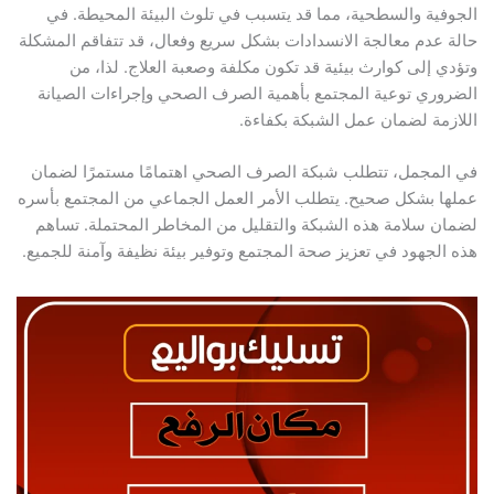
الجوفية والسطحية، مما قد يتسبب في تلوث البيئة المحيطة. في
حالة عدم معالجة الانسدادات بشكل سريع وفعال، قد تتفاقم المشكلة
وتؤدي إلى كوارث بيئية قد تكون مكلفة وصعبة العلاج. لذا، من
الضروري توعية المجتمع بأهمية الصرف الصحي وإجراءات الصيانة
اللازمة لضمان عمل الشبكة بكفاءة.
في المجمل، تتطلب شبكة الصرف الصحي اهتمامًا مستمرًا لضمان
عملها بشكل صحيح. يتطلب الأمر العمل الجماعي من المجتمع بأسره
لضمان سلامة هذه الشبكة والتقليل من المخاطر المحتملة. تساهم
هذه الجهود في تعزيز صحة المجتمع وتوفير بيئة نظيفة وآمنة للجميع.