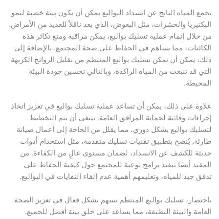
تجمع المياه الناتج عن انسداد البواليع يمكن أن يكون بيئة خصبة لنمو
البكتيريا والحشرات، مثل البعوض، الذي يعد ناقلاً للعديد من الأمراض.
من خلال إتمام عملية تسليك بواليع، يمكن مراقبة ومنع تكاثر هذه
الكائنات، مما يساهم في الحفاظ على صحة المجتمع. بالإضافة إلى
ذلك، يمكن أن تمكن تسليك بواليع المنتظم من تقليل الروائح الكريهة
التي قد تنبعث من المياه الراكدة، وبالتالي تحسين جودة البيئة
المحيطة.
علاوة على ذلك، يمكن أن تساعد عملية تسليك بواليع في تعزيز اتخاذ
إجراءات وقائية لحماية المرافق العامة. ينبغي أن يتم التخطيط
لتسليك بواليع بشكل دوري، مما يقلل من الحاجة إلى أعمال صيانة
طارئة. يُنصح بتطبيق تقنيات تسليك متقدمة، مثل استخدام أدوات
حديثة للكشف عن الانسداد، لضمان مستوى عالٍ من الكفاءة. من
المفيد أيضًا تنفيذ برامج توعية للمجتمع حول كيفية الحفاظ على
تدفق جيد للمياه، وتعليمهم أهمية عدم إلقاء النفايات في البواليع.
باختصار، تسليك بواليع المنتظم يسهم بشكل فعال في تعزيز الصحة
العامة والبيئة النظيفة، مما يساعد على خلق بيئة أفضل للجميع.