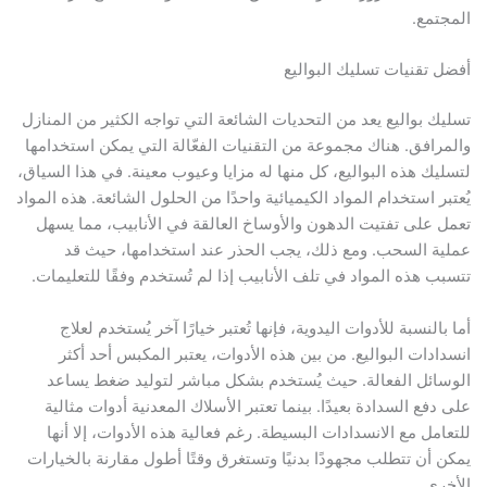
المجتمع.
أفضل تقنيات تسليك البواليع
تسليك بواليع يعد من التحديات الشائعة التي تواجه الكثير من المنازل
والمرافق. هناك مجموعة من التقنيات الفعّالة التي يمكن استخدامها
لتسليك هذه البواليع، كل منها له مزايا وعيوب معينة. في هذا السياق،
يُعتبر استخدام المواد الكيميائية واحدًا من الحلول الشائعة. هذه المواد
تعمل على تفتيت الدهون والأوساخ العالقة في الأنابيب، مما يسهل
عملية السحب. ومع ذلك، يجب الحذر عند استخدامها، حيث قد
تتسبب هذه المواد في تلف الأنابيب إذا لم تُستخدم وفقًا للتعليمات.
أما بالنسبة للأدوات اليدوية، فإنها تُعتبر خيارًا آخر يُستخدم لعلاج
انسدادات البواليع. من بين هذه الأدوات، يعتبر المكبس أحد أكثر
الوسائل الفعالة. حيث يُستخدم بشكل مباشر لتوليد ضغط يساعد
على دفع السدادة بعيدًا. بينما تعتبر الأسلاك المعدنية أدوات مثالية
للتعامل مع الانسدادات البسيطة. رغم فعالية هذه الأدوات، إلا أنها
يمكن أن تتطلب مجهودًا بدنيًا وتستغرق وقتًا أطول مقارنة بالخيارات
الأخرى.