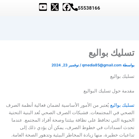
Y
X
F
55538166
o
-
a
u
t
c
t
w
e
u
i
b
b
t
o
تسليك بواليع
e
t
o
e
k
بواسطة
qmedia85@gmail.com
/
نوفمبر 23, 2024
r
تسليك بواليع
مقدمة حول تسليك البواليع
تسليك بواليع
يُعتبر من الأمور الأساسية لضمان فعالية أنظمة الصرف
الصحي في المجتمعات. فشبكات الصرف الصحي تُعد البنية التحتية
الحيوية التي تحافظ على نظافة بيئتنا وصحة أفراد المجتمع. عندما
تحدث انسدادات في خطوط الصرف، يمكن أن يؤدي ذلك إلى
تداعيات خطيرة، منها زيادة المخاطر البيئية وتدهور الصحة العامة.