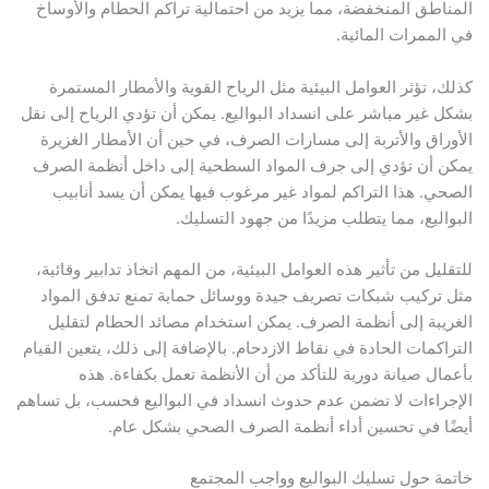
المناطق المنخفضة، مما يزيد من احتمالية تراكم الحطام والأوساخ
في الممرات المائية.
كذلك، تؤثر العوامل البيئية مثل الرياح القوية والأمطار المستمرة
بشكل غير مباشر على انسداد البواليع. يمكن أن تؤدي الرياح إلى نقل
الأوراق والأتربة إلى مسارات الصرف، في حين أن الأمطار الغزيرة
يمكن أن تؤدي إلى جرف المواد السطحية إلى داخل أنظمة الصرف
الصحي. هذا التراكم لمواد غير مرغوب فيها يمكن أن يسد أنابيب
البواليع، مما يتطلب مزيدًا من جهود التسليك.
للتقليل من تأثير هذه العوامل البيئية، من المهم اتخاذ تدابير وقائية،
مثل تركيب شبكات تصريف جيدة ووسائل حماية تمنع تدفق المواد
الغريبة إلى أنظمة الصرف. يمكن استخدام مصائد الحطام لتقليل
التراكمات الحادة في نقاط الازدحام. بالإضافة إلى ذلك، يتعين القيام
بأعمال صيانة دورية للتأكد من أن الأنظمة تعمل بكفاءة. هذه
الإجراءات لا تضمن عدم حدوث انسداد في البواليع فحسب، بل تساهم
أيضًا في تحسين أداء أنظمة الصرف الصحي بشكل عام.
خاتمة حول تسليك البواليع وواجب المجتمع