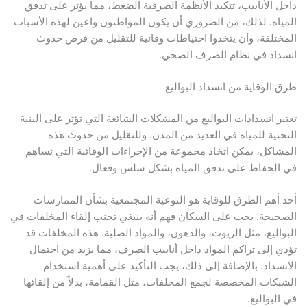
داخل الأنابيب، تتكبد الأنظمة الصرفية الضغط، مما يؤثر على تدفق
المياه. لذلك، من الضروري أن يكون المواطنون واعين لهذه الأسباب
المختلفة، وأن يتخذوا احتياطات وقائية للتقليل من فرص حدوث
انسداد في نظام الصرف الصحي.
طرق الوقاية من انسداد البواليع
تعتبر انسدادات البواليع من المشكلات الشائعة التي تؤثر على البنية
التحتية للمياه في العديد من المدن. وللتقليل من حدوث هذه
المشاكل، يمكن اتخاذ مجموعة من الإجراءات الوقائية التي تساهم
في الحفاظ على تدفق المياه بشكل سلس وفعال.
أحد أهم الطرق للوقاية هو التوعية المجتمعية بشأن الممارسات
الصحيحة. يجب على السكان فهم أنه ينبغي تجنب إلقاء المخلفات في
البواليع، مثل الزيوت، والدهون، والمواد الصلبة. هذه المخلفات قد
تؤدي إلى تراكم المواد داخل أنابيب الصرف، مما يزيد من احتمال
الانسداد. بالإضافة إلى ذلك، يجب التأكيد على أهمية استخدام
الشبكات المخصصة لجمع المخلفات، مثل القمامة، بدلاً من إلقائها
في البواليع.