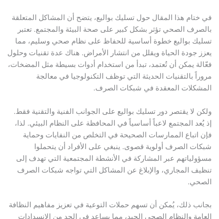
في ختام هذا المقال حول تسليك بواليع، يتضح أن المشاكل المتعلقة
بالصرف الصحي تؤثر بشكل كبير على صحة البيئة والمجتمع. تعتبر
تسليك بواليع خطوة أساسية للحفاظ على نظام صحي وسليم، مما
يعزز جودة الحياة ويقلل من انتشار الأمراض. هناك عدة تقنيات وحلول
فعّالة يمكن أن تُعتمد، تبدأ من استخدام أدوات بسيطة مثل المضخات،
مروراً بالتقنيات الحديثة التي توظف التكنولوجيا في معالجة
المشكلات المعقدة في شبكات الصرف.
ولكن لا يقتصر دور تسليك بواليع على الجوانب الفنية والتقنية فقط.
إذ يُعد المجتمع لاعباً أساسياً في المحافظة على النظام البيئي. لذا،
فإن اتباع الممارسات الصحيحة في التخلص من النفايات وحماية
شبكات الصرف أولوية قصوى. ينبغي على الأفراد أن يتحملوا
مسؤولياتهم عبر المشاركة في الأنشطة المجتمعية التي تهدف إلى
تنظيف المجاري، والإبلاغ عن المشاكل التي تواجه شبكات الصرف
الصحي.
بجانب ذلك، يُمكن أن تسهم حملات التوعية في تعزيز مفاهيم النظافة
العامة والنظام الصحي الجيد، مما يساعد في الحد من الانسدادات