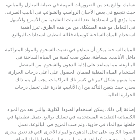
تسليك بواليع يعد من الضروريات المهمة في صيانة المنازل والمباني،
حيث تتجمع في بعض الأحيان الرواسب والشوائب في أنابيب الصرف،
مما يؤدي إلى انسدادها. تعد التقنيات التقليدية من الأسرع والأسهل
في التعامل مع هذه المشكلة. من بين هذه الطرق، تبرز أهمية
استخدام المياه الساخنة كوسيلة فعّالة لتنظيف انسدادات البواليع.
المياه الساخنة يمكن أن تساهم في تفتيت الشحوم والمواد المتراكمة
داخل الأنابيب. ببساطة، يمكن صب كمية من المياه الساخنة في
البالوعة، مما يساعد على إذابة الدهون والشحوم. من المفضل
استخدام المياه المغلية لضمان الحصول على أعلى درجات الحرارة،
مما يسهم بشكل كبير في كسر تلك التراكمات. يجب أن يتم ذلك
بحذر، حيث يتعين التأكد من أن الأنابيب قادرة على تحمل درجات
الحرارة العالية.
إضافة إلى ذلك، يمكن استخدام الصودا الكاوية، والتي تعد من المواد
الكيميائية التقليدية المستخدمة في تسليك بواليع. يتمثل تطبيقها في
خلطها مع الماء في حاوية، وثم صب المزيج في البالوعة. تعمل
الصودا الكاوية على تحلل الدهون والمواد الأخرى التي قد تعيق مجرى
الصرف. ينصح بتركها لفترة من الزمن قبل شطفها بالماء الساخن