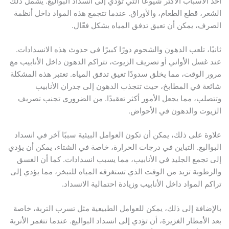
أحد الأسباب الأكثر شيوعًا التي تؤدي إلى انسداد البواليع. يشمل ذلك
الشعر، قطع الطعام، والأوراق. عندما تتجمع هذه المواد داخل أنظمة
الصرف، يمكن أن تعيق تدفق المياه بشكل فعّال.
ثانيًا، تلعب الدهون والشحوم دورًا كبيرًا في حدوث هذه الانسدادات.
عند غسل الأواني أو تصريف الزيوت، تتراكم الدهون داخل الأنابيب مع
مرور الوقت، مما يخلق سدودًا تعيق تدفق المياه. تعتبر هذه المشكلة
شائعة في المطابخ، حيث تنجذب الدهون إلى جدران الأنابيب
وتتصلب، مما يجعل الأمور أكثر تعقيدًا. من الضروري تجنب تصريف
الزيوت والدهون في الأحواض.
علاوة على ذلك، يمكن أن تكون العوامل البيئية سببًا آخر في انسداد
البواليع. التباين في درجات الحرارة، خاصة في الشتاء، يمكن أن يؤدي
إلى تجمع الجليد في الأنابيب، مما يسبب انسدادات. كما أن الغسق
والرطوبة تزيد من الوقت الذي تستغرقه المياه للتبخر، مما يؤدي إلى
تراكم المواد داخل الأنابيب وزيادة احتمالية الانسداد.
بالإضافة إلى ذلك، يمكن للعوامل الطبيعية مثل تسرب التربة، خاصة
بعد الأمطار الغزيرة، أن تؤدي إلى انسداد البواليع. عندما تتغمر الأتربة